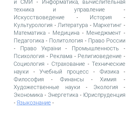
и СМИ
Информатика, вычислительная
-
техника и управление
-
Искусствоведение
История
-
-
Культурология
Литература
Маркетинг
-
-
-
Математика
Медицина
Менеджмент
-
-
-
Педагогика
Политология
Право России
-
-
Право України
Промышленность
-
-
-
Психология
Реклама
Религиоведение
-
-
-
Социология
Страхование
Технические
-
-
науки
Учебный процесс
Физика
-
-
-
Философия
Финансы
Химия
-
-
-
Художественные науки
Экология
-
-
Экономика
Энергетика
Юриспруденция
-
-
Языкознание
-
-