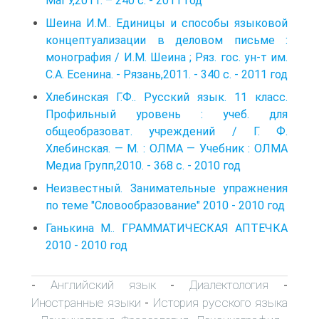
МаГУ,2011. – 240 с. - 2011 год
Шеина И.М.. Единицы и способы языковой
концептуализации в деловом письме :
монография / И.М. Шеина ; Ряз. гос. ун-т им.
С.А. Есенина. - Рязань,2011. - 340 с. - 2011 год
Хлебинская Г.Ф.. Русский язык. 11 класс.
Профильный уровень : учеб. для
общеобразоват. учреждений / Г. Ф.
Хлебинская. — М. : ОЛМА — Учебник : ОЛМА
Медиа Групп,2010. - 368 с. - 2010 год
Неизвестный. Занимательные упражнения
по теме "Словообразование" 2010 - 2010 год
Ганькина М.. ГРАММАТИЧЕСКАЯ АПТЕЧКА
2010 - 2010 год
Английский язык
Диалектология
-
-
-
Иностранные языки
История русского языка
-