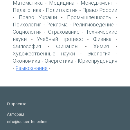
Математика
Медицина
Менеджмент
-
-
-
Педагогика
Политология
Право России
-
-
Право України
Промышленность
-
-
-
Психология
Реклама
Религиоведение
-
-
-
Социология
Страхование
Технические
-
-
науки
Учебный процесс
Физика
-
-
-
Философия
Финансы
Химия
-
-
-
Художественные науки
Экология
-
-
Экономика
Энергетика
Юриспруденция
-
-
Языкознание
-
-
О проекте
Авторам
info@scicenter.online