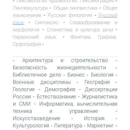
Лексикология. Фразеология. Лексикография
-
-
Лингвокультура
Общая лингвистика
Общее
-
-
языкознание
Русская филология
Русский
-
-
язык
Синтаксис
Словообразование и
-
-
морфология
Стилистика и культура речи
-
-
Украинский язык
Фонетика. Графика.
-
Орфография
-
Архитектура и строительство
-
-
Безопасность жизнедеятельности
-
Библиотечное дело
Бизнес
Биология
-
-
-
Военные дисциплины
География
-
-
Геология
Демография
Диссертации
-
-
России
Естествознание
Журналистика
-
-
и СМИ
Информатика, вычислительная
-
техника и управление
-
Искусствоведение
История
-
-
Культурология
Литература
Маркетинг
-
-
-