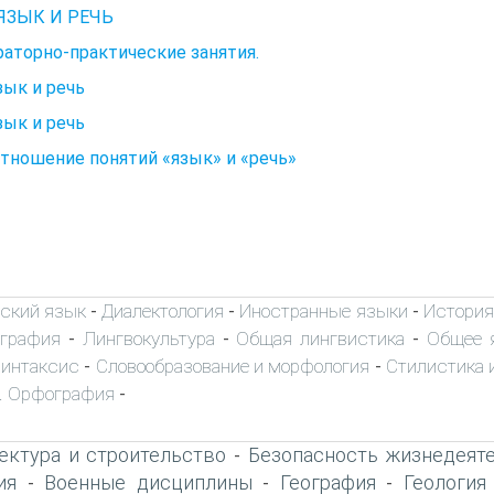
 ЯЗЫК И РЕЧЬ
аторно-практические занятия.
Язык и речь
Язык и речь
отношение понятий «язык» и «речь»
ский язык
Диалектология
Иностранные языки
История
-
-
-
ография
Лингвокультура
Общая лингвистика
Общее 
-
-
-
интаксис
Словообразование и морфология
Стилистика и
-
-
. Орфография
-
ектура и строительство
Безопасность жизнедеят
-
ия
Военные дисциплины
География
Геология
-
-
-