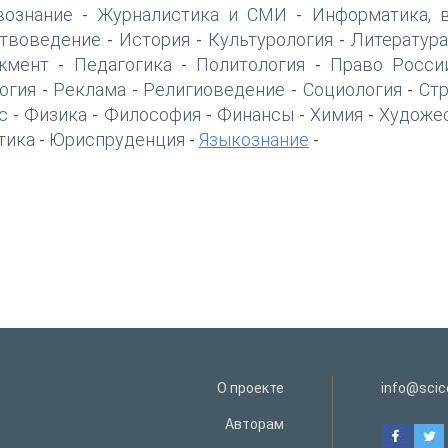
вознание
Журналистика и СМИ
Информатика, 
-
-
твоведение
История
Культурология
Литература
-
-
-
жмент
Педагогика
Политология
Право Росси
-
-
-
огия
Реклама
Религиоведение
Социология
Ст
-
-
-
-
с
Физика
Философия
Финансы
Химия
Художе
-
-
-
-
-
тика
Юриспруденция
Языкознание
-
-
-
О проекте
info@scice
Авторам