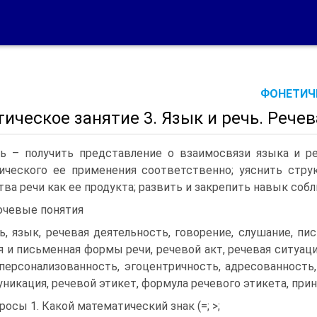
ФОНЕТИЧЕ
ическое занятие 3. Язык и речь. Рече
ь – получить представление о взаимосвязи языка и р
ического ее применения соответственно; уяснить стру
тва речи как ее продукта; развить и закрепить навык со
чевые понятия
ь, язык, речевая деятельность, говорение, слушание, пись
я и письменная формы речи, речевой акт, речевая ситуаци
 персонализованность, эгоцентричность, адресованность,
никация, речевой этикет, формула речевого этикета, при
росы 1. Какой математический знак (=; >;