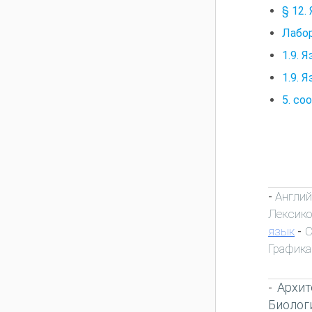
§ 12.
Лабор
1.9. 
1.9. 
5. со
Англий
-
Лексик
язык
С
-
Графика
Архит
-
Биолог