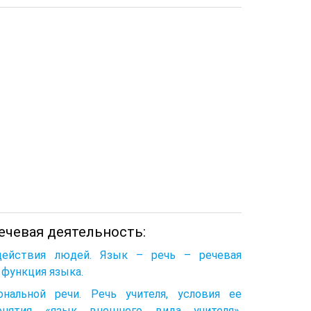
Речевая деятельность:
действия людей. Язык – речь – речевая
я функция языка.
нальной речи. Речь учителя, условия ее
онятия «язык внешнего вида учителя».