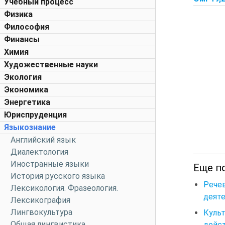
Учебный процесс
Физика
Философия
Финансы
Химия
Художественные науки
Экология
Экономика
Энергетика
Юриспруденция
Языкознание
Английский язык
Диалектология
Иностранные языки
Еще по
История русского языка
Рече
Лексикология. Фразеология.
деяте
Лексикография
Лингвокультура
Куль
Общая лингвистика
дейс