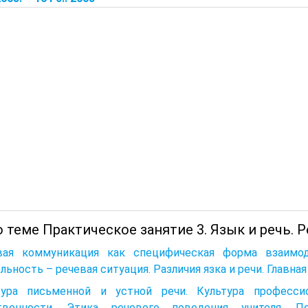
 теме Практическое занятие 3. Язык и речь. 
вая коммуникация как специфическая форма взаимо
льность – речевая ситуация. Различия язка и речи. Главна
тура письменной и устной речи. Культура профессио
твенности. Этика речевого поведения учителя. П