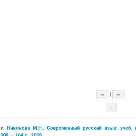
|
<<
>>
↑
ик:
Никонова М.Н.. Современный русский язык: учеб. 
08. – 164 с.. 2008