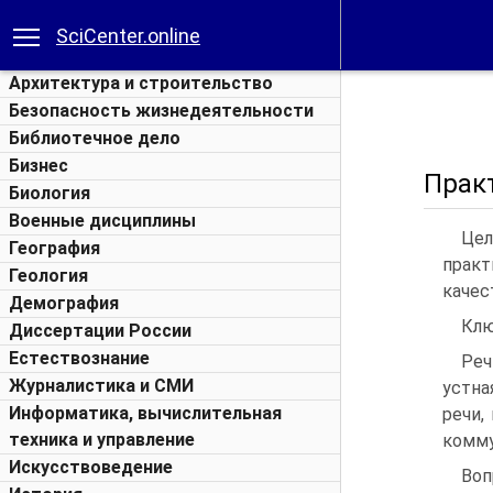
SciCenter.online
Архитектура и строительство
Безопасность жизнедеятельности
Библиотечное дело
Бизнес
Практ
Биология
Военные дисциплины
Цел
География
практ
Геология
качес
Демография
Клю
Диссертации России
Естествознание
Реч
Журналистика и СМИ
устна
Информатика, вычислительная
речи,
техника и управление
комму
Искусствоведение
Воп