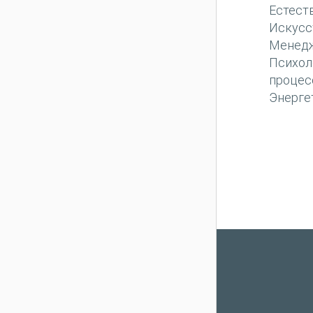
Естест
Искусс
Менед
Психол
процес
Энерге