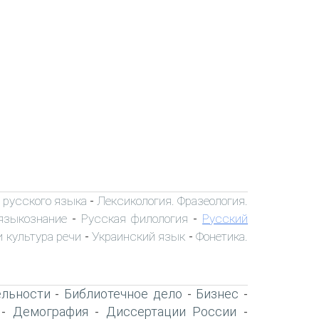
 русского языка
Лексикология. Фразеология.
-
языкознание
Русская филология
Русский
-
-
 культура речи
Украинский язык
Фонетика.
-
-
ельности
Библиотечное дело
Бизнес
-
-
-
Демография
Диссертации России
-
-
-