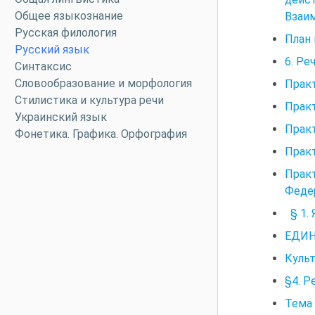
Общее языкознание
Взаим
Русская филология
План 
Русский язык
6. Ре
Синтаксис
Словообразование и морфология
Практ
Стилистика и культура речи
Практ
Украинский язык
Практ
Фонетика. Графика. Орфография
Практ
Прак
Феде
§ 1. 
ЕДИН
Культ
§4. Р
Тема 