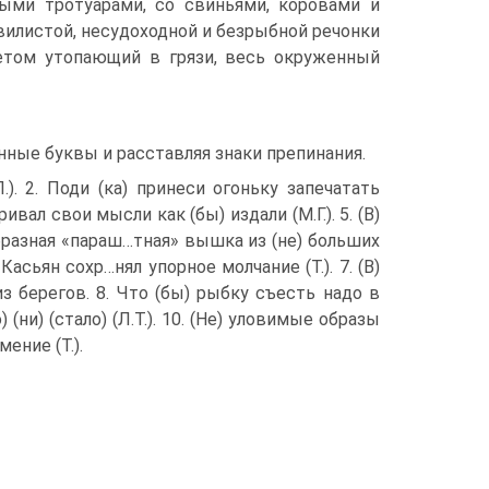
ыми тротуарами, со свиньями, коровами и
вилистой, несудоходной и безрыбной речонки
етом утопающий в грязи, весь окруженный
нные буквы и расставляя знаки препинания.
). 2. Поди (ка) принеси огоньку запечатать
ривал свои мысли как (бы) издали (М.Г.). 5. (В)
разная «параш…тная» вышка из (не) больших
асьян сохр…нял упорное молчание (Т.). 7. (В)
 берегов. 8. Что (бы) рыбку съесть надо в
) (ни) (стало) (Л.Т.). 10. (Не) уловимые образы
ение (Т.).