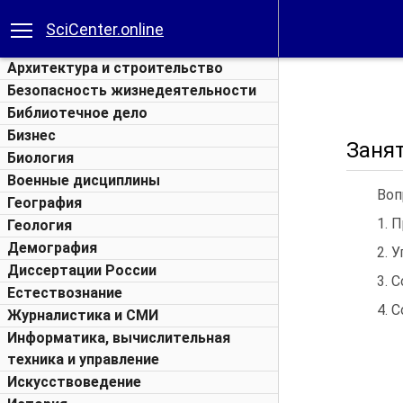
SciCenter.online
Архитектура и строительство
Безопасность жизнедеятельности
Библиотечное дело
Бизнес
Занят
Биология
Военные дисциплины
Воп
География
1. 
Геология
Демография
2. 
Диссертации России
3. 
Естествознание
4. 
Журналистика и СМИ
Информатика, вычислительная
техника и управление
Искусствоведение