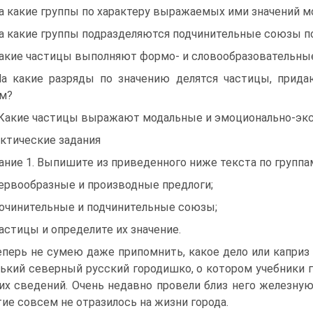
На какие группы по характеру выражаемых ими значений 
На какие группы подразделяются подчинительные союзы 
Какие частицы выполняют формо- и словообразовательны
На какие разряды по значению делятся частицы, при
м?
 Какие частицы выражают модальные и эмоционально-эк
ктические задания
ание 1. Выпишите из приведенного ниже текста по группа
первообразные и производные предлоги;
сочинительные и подчинительные союзы;
частицы и определите их значение.
еперь не сумею даже припомнить, какое дело или каприз
ький северный русский городишко, о котором учебники г
их сведений. Очень недавно провели близ него железную 
ие совсем не отразилось на жизни города.