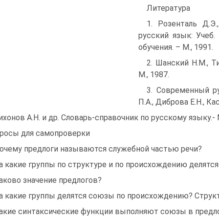
Литература
1. Розенталь Д.Э.
русский язык: Учеб.
обучения. – М., 1991.
2. Шанский Н.М., Т
М., 1987.
3. Современный ру
П.А., Диброва Е.Н., Ка
Тихонов А.Н. и др. Словарь-справочник по русскому языку.- М
росы для самопроверки
Почему предлоги называются служебной частью речи?
На какие группы по структуре и по происхождению делятся
Каково значение предлогов?
На какие группы делятся союзы по происхождению? Струк
Какие синтаксические функции выполняют союзы в пред