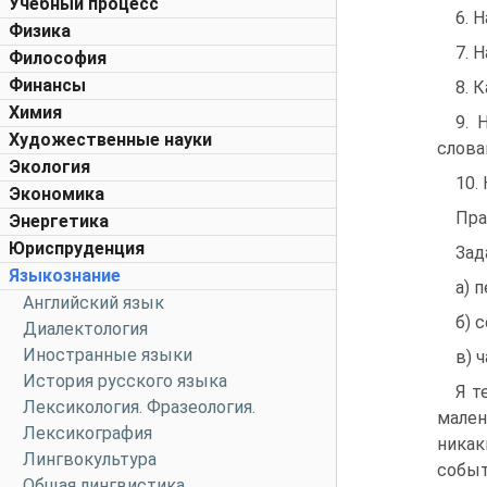
Учебный процесс
6. 
Физика
7. 
Философия
Финансы
8. 
Химия
9. 
Художественные науки
слова
Экология
10.
Экономика
Пра
Энергетика
Юриспруденция
Зад
Языкознание
а) 
Английский язык
б) 
Диалектология
Иностранные языки
в) 
История русского языка
Я т
Лексикология. Фразеология.
мален
Лексикография
никак
Лингвокультура
событ
Общая лингвистика