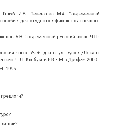
, Голуб И.Б., Теленкова М.А. Современный
 пособие для студентов-филологов заочного
ихонов А.Н. Современный русский язык. Ч.II.-
сский язык: Учеб. для студ. вузов /Лекант
саткин Л..Л., Клобуков Е.В. - М.: «Дрофа», 2000.
., 1995.
 предлоги?
туре?
ложении?