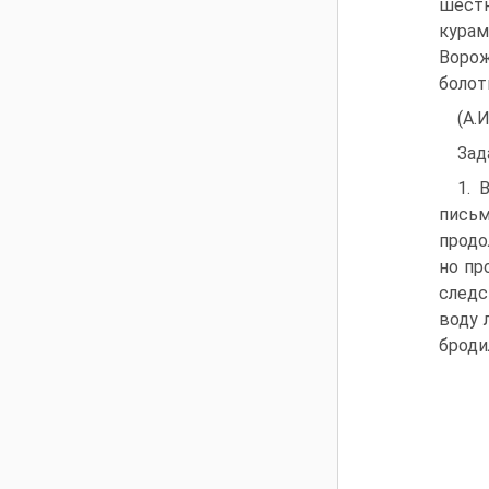
шестн
курам
Ворож
болот
(А.
Зад
1. 
письмо
продо
но пр
следс
воду л
броди