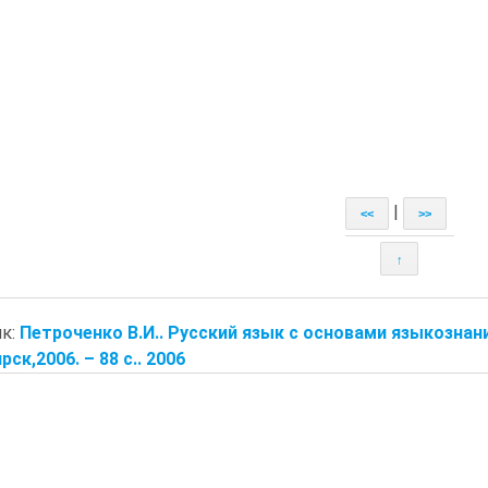
|
<<
>>
↑
к:
Петроченко В.И.. Русский язык с основами языкознан
ск,2006. – 88 с.. 2006