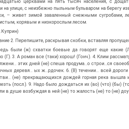
адцатью церквами на пять тысяч населения, с дощат
и на улице, с неизбежно пыльным бульваром на берегу из
и, – живет зимой заваленный снежными сугробами, л
истым, корявым и низкорослым лесом.
И.Куприн)
ание 2. Перепишите, раскрывая скобки, вставляя пропуще
Ведь были (ж) схватки боевые да говорят еще какие (Л.
 (Г.). 3. А роман все (таки) хорош! (Гонч.). 4. Клим рассмат
лжени… этих дней (не) спеша продума…о строи…ся своеоб
очных деревя… ых ж…рдочек. 6. (В) течении… всей дороги К
тви… (не) прекращающихся дождей горная река вышла из
езть (посл.). 9. Надо было дождаться их (во) (что) (бы) (то
ли в душе возбуждая в ней (не) то жалость (не) то (не) доум