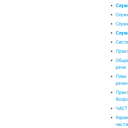
Служ
Служ
Служ
Служ
Систе
Практ
Общая
речи.
План
речи»
Прак
Вопр
ЧАСТИ
Харак
части