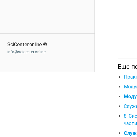
SciCenter.online ©
info@scicenter.online
Еще по
Практ
Модул
Моду
Служ
8. Си
части
Служ