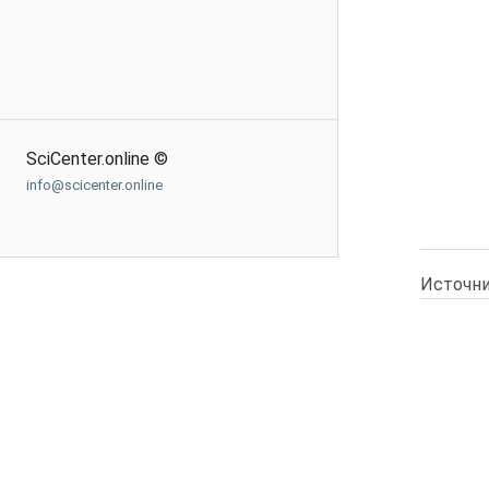
SciCenter.online ©
info@scicenter.online
Источни