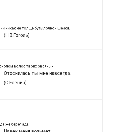
ии никак не толще бутылочной шейки.
(Н.В.Гоголь)
снопом волос твоих овсяных
Отоснилась ты мне навсегда.
(С.Есенин)
да же берег ада
Навек меня возьмет,