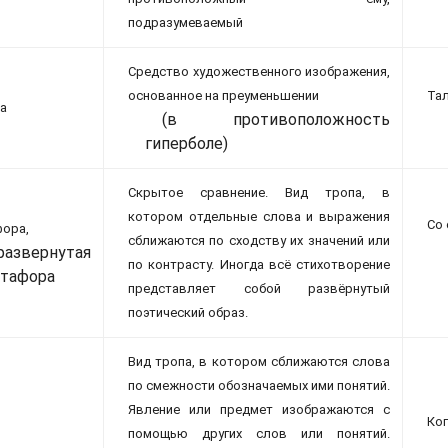
подразумеваемый
Средство художественного изображения,
основанное на преуменьшении
Тал
а
(в противоположность
гиперболе)
Скрытое сравнение. Вид тропа, в
котором отдельные слова и выражения
Со 
ора,
сближаются по сходству их значений или
развернутая
по контрасту. Иногда всё стихотворение
тафора
представляет собой развёрнутый
поэтический образ.
Вид тропа, в котором сближаются слова
по смежности обозначаемых ими понятий.
Явление или предмет изображаются с
Ког
помощью других слов или понятий.