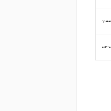
сравн
эпИте