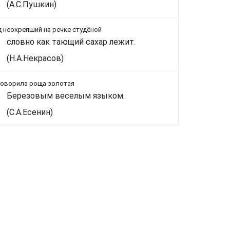
(А.С.Пушкин)
 неокрепший на речке студёной
словно как тающий сахар лежит.
(Н.А.Некрасов)
говорила роща золотая
Березовым веселым языком.
(С.А.Есенин)