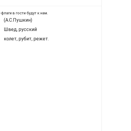
 флаги в гости будут к нам.
(А.С.Пушкин)
Швед, русский
колет, рубит, режет.