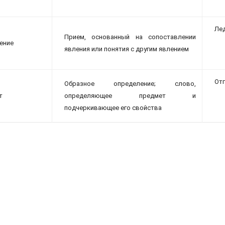
Лед
Прием, основанный на сопоставлении
ение
явления или понятия с другим явлением
От
Образное определение; слово,
т
определяющее предмет и
подчеркивающее его свойства