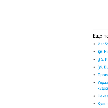
Еще п
Изоб
§6. И
§ 5. 
§9. В
Пров
Упра
худо
Неизв
Культ