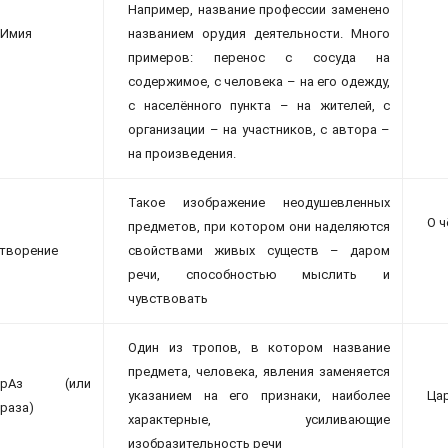
Например, название профессии заменено
нИмия
названием орудия деятельности. Много
примеров: перенос с сосуда на
содержимое, с человека – на его одежду,
с населённого пункта – на жителей, с
организации – на участников, с автора –
на произведения.
Такое изображение неодушевленных
О ч
предметов, при котором они наделяются
творение
свойствами живых существ – даром
речи, способностью мыслить и
чувствовать
Один из тропов, в котором название
предмета, человека, явления заменяется
ифрАз (или
указанием на его признаки, наиболее
Цар
раза)
характерные, усиливающие
изобразительность речи