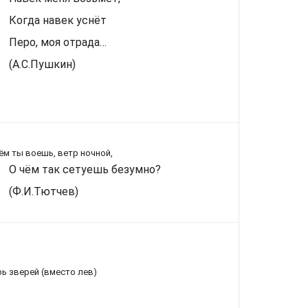
Когда навек уснёт
Перо, моя отрада…
(А.С.Пушкин)
ём ты воешь, ветр ночной,
О чём так сетуешь безумно?
(Ф.И.Тютчев)
ь зверей (вместо лев)