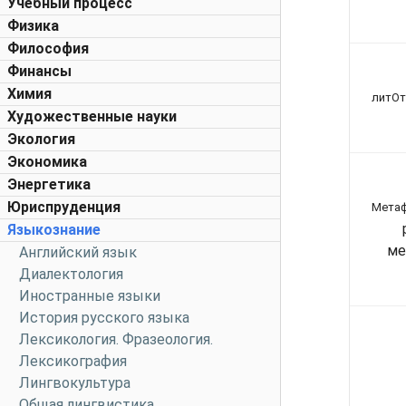
Учебный процесс
Физика
Философия
Финансы
Химия
литОт
Художественные науки
Экология
Экономика
Энергетика
Юриспруденция
Метаф
Языкознание
ме
Английский язык
Диалектология
Иностранные языки
История русского языка
Лексикология. Фразеология.
Лексикография
Лингвокультура
Общая лингвистика