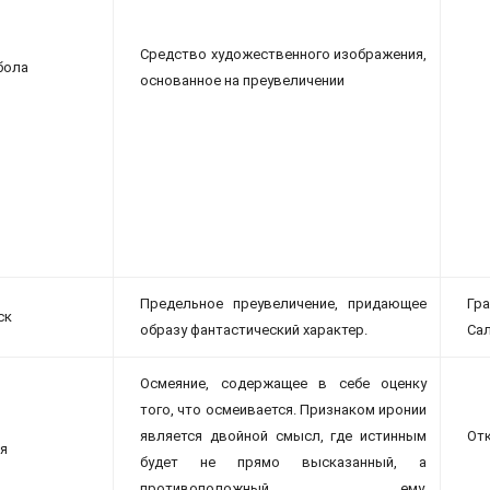
Средство художественного изображения,
бола
основанное на преувеличении
Предельное преувеличение, придающее
Гр
ск
образу фантастический характер.
Са
Осмеяние, содержащее в себе оценку
того, что осмеивается. Признаком иронии
является двойной смысл, где истинным
Отк
я
будет не прямо высказанный, а
противоположный ему,