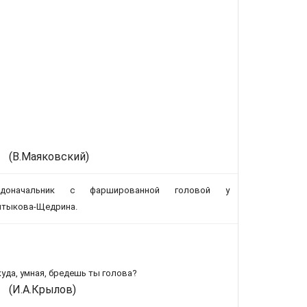
(В.Маяковский)
адоначальник с фаршированной головой у
лтыкова-Щедрина.
уда, умная, бредешь ты голова?
(И.А.Крылов)