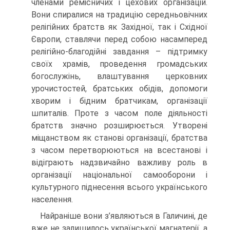
членами ремісничих і цехових організацій.
Вони спиралися на традицію середньовічних
релігійних братств як Західної, так і Східної
Європи, ставлячи перед собою насамперед
релігійно-благодійні завдання – підтримку
своїх храмів, проведення громадських
богослужінь, влаштування церковних
урочистостей, братських обідів, допомоги
хворим і бідним братчикам, організації
шпиталів. Проте з часом поле діяльності
братств значно розширюється. Утворені
міщанством як станові організації, братства
з часом перетворюються на всестанові і
відіграють надзвичайно важливу роль в
організації національної самооборони і
культурного піднесення всього українського
населення.
Найраніше вони з’являються в Галичині, де
вже не залишилось української магнатерії, а