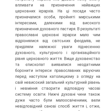
впливати на призначення найвищих
церковних ієрархів. На ці посади часто
призначалися особи, пройняті мирськими
інтересами, далекими від високого
призначення духовного пастиря. В результаті
православні церковні ієрархи мало чим
відрізнялися від світських феодалів, не
приділяли належної уваги піднесенню
духовного, культурного і організаційного
рівня церковного життя. Вище духовенство
та єпископат виявилися нездатними
боронити інтереси православних віруючих
перед наступом католицизму з огляду на
свій невисокий загальний культурний рівень
і невміння створити відповідну часові
систему освіти. Нижчі духовні чини також
дуже часто були малоосвіченими, вели
невідповідний санові спосіб життя і, отже,