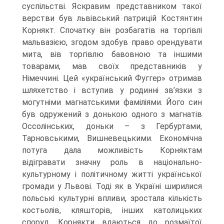
суспільстві. Яскравим представником такої
верстви був львівський патрицій Костянтин
Корнякт. Спочатку він розбагатів на торгівлі
мальвазією, згодом здобув право орендувати
мита, вів торгівлю бавовною та іншими
товарами, мав своїх представників у
Німеччині. Цей «український Фуггер» отримав
шляхетство і вступив у родинні зв’язки з
могутніми магнатськими фаміліями. Його син
був одружений з донькою одного з магнатів
Оссолінських, доньки – з Гербуртами,
Тарновськими, Вишневецькими. Економічна
потуга дала можливість Корняктам
відігравати значну роль в національно-
культурному і політичному житті української
громади у Львові. Тоді як в Україні ширилися
польські культурні впливи, зростала кількість
костьолів, кляшторів, інших католицьких
споруд, Корнякти вдаються до розмаїтої