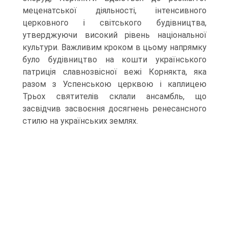
меценатської діяльності, інтенсивного
церковного і світського будівництва,
утверджуючи високий рівень національної
культури. Важливим кроком в цьому напрямку
було будівництво на кошти українського
патриція славнозвісної вежі Корнякта, яка
разом з Успенською церквою і каплицею
Трьох святителів склали ансамбль, що
засвідчив засвоєння досягнень ренесансного
стилю на українських землях.