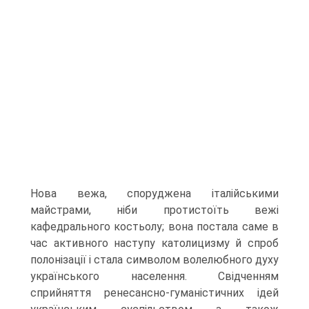
Нова вежа, споруджена італійськими
майстрами, ніби протистоїть вежі
кафедрального костьолу; вона постала саме в
час активного наступу католицизму й спроб
полонізації і стала символом волелюбного духу
українського населення. Свідченням
сприйняття ренесансно-гуманістичних ідей