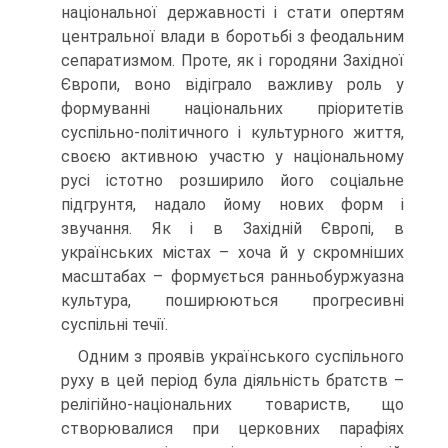
національної державності і стати опертям
центральної влади в боротьбі з феодальним
сепаратизмом. Проте, як і городяни Західної
Європи, воно відіграло важливу роль у
формуванні національних пріоритетів
суспільно-політичного і культурного життя,
своєю активною участю у національному
русі істотно розширило його соціальне
підгрунтя, надало йому нових форм і
звучання. Як і в Західній Європі, в
українських містах – хоча й у скромніших
масштабах – формується ранньобуржуазна
культура, поширюються прогресивні
суспільні течії.
Одним з проявів українського суспільного
руху в цей період була діяльність братств –
релігійно-національних товариств, що
створювалися при церковних парафіях