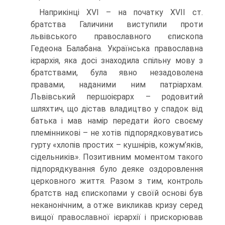
Наприкінці XVI – на початку XVII ст.
братства Галичини виступили проти
львівського православного єпископа
Гедеона Балабана. Українська православна
ієрархія, яка досі знаходила спільну мову з
братствами, була явно незадоволена
правами, наданими ним патріархам.
Львівський першоієрарх – родовитий
шляхтич, що дістав владицтво у спадок від
батька і мав намір передати його своєму
племінникові – не хотів підпорядковуватись
гурту «хлопів простих – кушнірів, кожум’яків,
сідельників». Позитивним моментом такого
підпорядкування було деяке оздоровлення
церковного життя. Разом з тим, контроль
братств над єпископами у своїй основі був
неканонічним, а отже викликав кризу серед
вищої православної ієрархії і прискорював