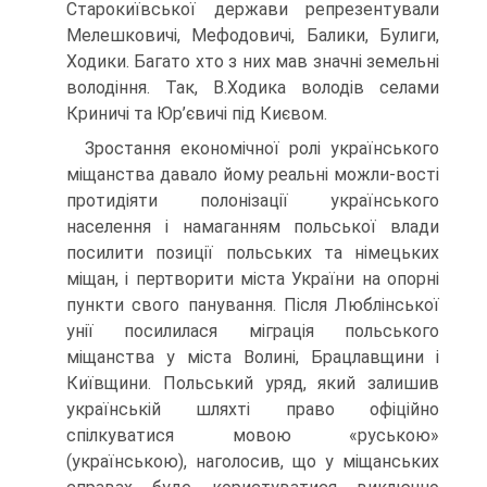
Старокиївської держави репрезентували
Мелешковичі, Мефодовичі, Балики, Булиги,
Ходики. Багато хто з них мав значні земельні
володіння. Так, В.Ходика володів селами
Криничі та Юр’євичі під Києвом.
Зростання економічної ролі українського
міщанства давало йому реальні можли-вості
протидіяти полонізації українського
населення і намаганням польської влади
посилити позиції польських та німецьких
міщан, і пертворити міста України на опорні
пункти свого панування. Після Люблінської
унії посилилася міграція польського
міщанства у міста Волині, Брацлавщини і
Київщини. Польський уряд, який залишив
українській шляхті право офіційно
спілкуватися мовою «руською»
(українською), наголосив, що у міщанських