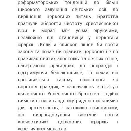
реформаторських тенденцій до більш
широкого залучення світських осіб до
вирішення церковних питань. Братства
прагнули зберегти чистоту християнської
віри й моралі між усіма віруючими,
незалежно від становища у церковній
ієрархії. «Коли й єпископ пішов би проти
закона та почав би правити церквою не по
правилах святих апостолів та святих отців,
навертаючи праведних до неправди і
підтримуючи беззаконників, то нехай всі
противляться такому єпископові, як
ворогові правди», – зазначалось в статуті
львівського Успенського братства. Подібні
вимоги стояли в одному ряду зі спільними і
для протестантів, і католиків принципами,
що виправдовували виступи проти
«нечестивих» церковних ієрархів і
«єретичних» монархів.