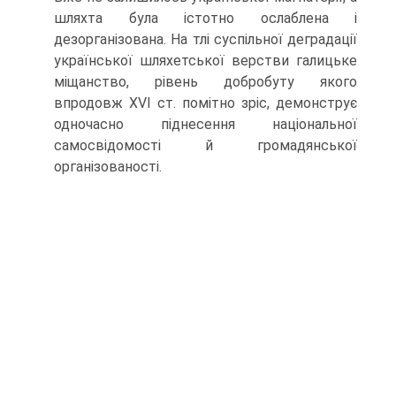
шляхта була істотно ослаблена і
дезорганізована. На тлі суспільної деградації
української шляхетської верстви галицьке
міщанство, рівень добробуту якого
впродовж XVI ст. помітно зріс, демонструє
одночасно піднесення національної
самосвідомості й громадянської
організованості.