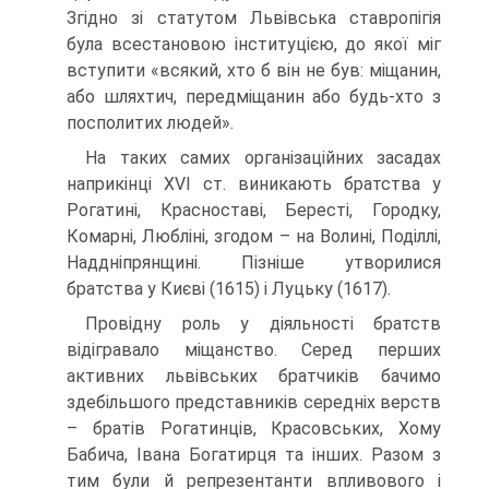
Згідно зі статутом Львівська ставропігія
була всестановою інституцією, до якої міг
вступити «всякий, хто б він не був: міщанин,
або шляхтич, передміщанин або будь-хто з
посполитих людей».
На таких самих організаційних засадах
наприкінці XVI ст. виникають братства у
Рогатині, Красноставі, Бересті, Городку,
Комарні, Любліні, згодом – на Волині, Поділлі,
Наддніпрянщині. Пізніше утворилися
братства у Києві (1615) і Луцьку (1617).
Провідну роль у діяльності братств
відігравало міщанство. Серед перших
активних львівських братчиків бачимо
здебільшого представників середніх верств
– братів Рогатинців, Красовських, Хому
Бабича, Івана Богатирця та інших. Разом з
тим були й репрезентанти впливового і