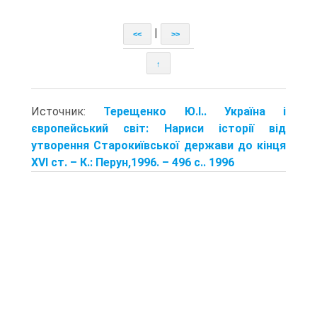
|
<<
>>
↑
Источник:
Терещенко Ю.І.. Україна і
європейський світ: Нариси історії від
утворення Старокиївської держави до кінця
ХVІ ст. – К.: Перун,1996. – 496 с.. 1996