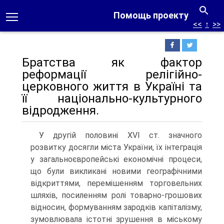
Помощь проекту
<<
↑
>>
Братства як фактор
реформації релігійно-
церковного життя в Україні та
її національно-культурного
відродження.
У другій половині XVI ст. значного
розвитку досягли міста України, їх інтеграція
у загальноєвропейські економічні процеси,
що були викликані новими географічними
відкриттями, перемішенням торговельних
шляхів, посиленням ролі товарно-грошових
відносин, формуванням зародків капіталізму,
зумовлювала істотні зрушення в міському