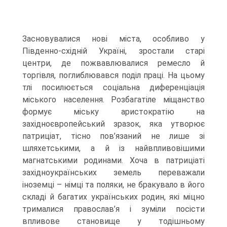
Засновувалися нові міста, особливо у
Південно-східній Україні, зростали старі
центри, де пожвавлювалися ремесло й
торгівля, поглиблювався поділ праці. На цьому
тлі посилюється соціальна диференціація
міського населення. Розбагатіле міщанство
формує міську аристократію на
західноєвропейський зразок, яка утворює
патриціат, тісно пов’язаний не лише зі
шляхетськими, а й із найвпливовішими
магнатськими родинами. Хоча в патриціаті
західноукраїнських земель переважали
іноземці – німці та поляки, не бракувало в його
складі й багатих українських родин, які міцно
трималися православ’я і зуміли посісти
впливове становище у тодішньому