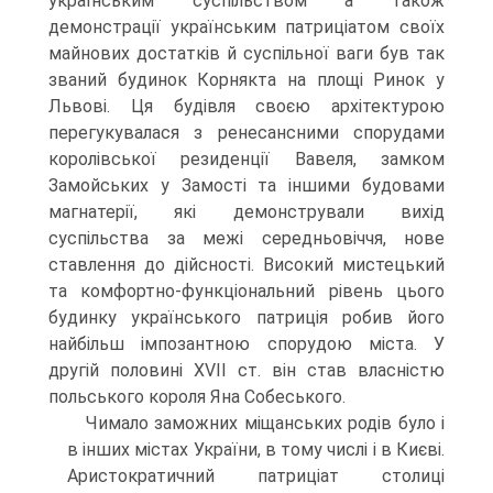
українським суспільством а також
демонстрації українським патриціатом своїх
майнових достатків й суспільної ваги був так
званий будинок Корнякта на площі Ринок у
Львові. Ця будівля своєю архітектурою
перегукувалася з ренесансними спорудами
королівської резиденції Вавеля, замком
Замойських у Замості та іншими будовами
магнатерії, які демонстрували вихід
суспільства за межі середньовіччя, нове
ставлення до дійсності. Високий мистецький
та комфортно-функціональний рівень цього
будинку українського патриція робив його
найбільш імпозантною спорудою міста. У
другій половині XVII ст. він став власністю
польського короля Яна Собеського.
Чимало заможних міщанських родів було і
в інших містах України, в тому числі і в Києві.
Аристократичний патриціат столиці