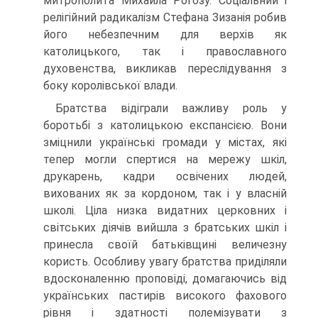
митрополита Михайла Рогозу. Соціальний і
релігійний радикалізм Стефана Зизанія робив
його небезпечним для верхів як
католицького, так і православного
духовенства, викликав переслідування з
боку королівської влади.
Братства відіграли важливу роль у
боротьбі з католицькою експансією. Вони
зміцнили українські громади у містах, які
тепер могли спертися на мережу шкіл,
друкарень, кадри освічених людей,
вихованих як за кордоном, так і у власній
школі. Ціла низка видатних церковних і
світських діячів вийшла з братських шкіл і
принесла своїй батьківщині величезну
користь. Особливу увагу братства приділяли
вдосконаленню проповіді, домагаючись від
українських пастирів високого фахового
рівня і здатності полемізувати з