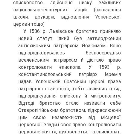
єпископство, здійснено низку важливих
національно-культурних акцій (закладання
школи, друкарні, відновлення Успенської
церкви тощо).
У 1586 р. Львівське братство прийняло
новий статут, який був затверджений
антіохійським патріархом Йоакимом. Воно
підпорядковувалось безпосередньо
вселенським патріархам й дістало право
контролювати єпископа. У 1593 р.
константинопольський патріарх Ієремія
надав Успенській братській церкві права
патріаршої ставропігії, тобто звільнив її від
підпорядкування єпископу й митрополиту.
Відтоді братство стало називати себе
Ставропігійським братством, підкреслюючи
цим свою незалежність від місцевої
церковної влади і своє право контролювати
церковне життя, духовенство та єпископат.