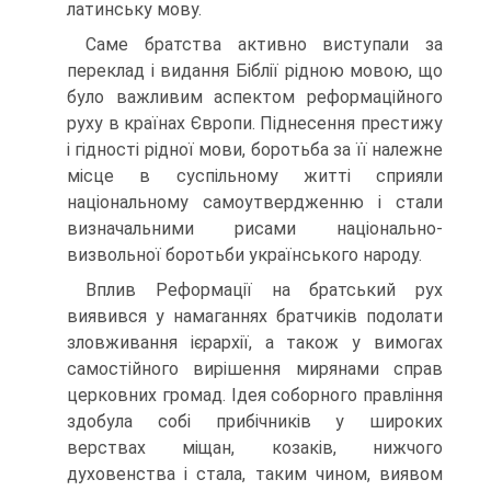
латинську мову.
Саме братства активно виступали за
переклад і видання Біблії рідною мовою, що
було важливим аспектом реформаційного
руху в країнах Європи. Піднесення престижу
і гідності рідної мови, боротьба за її належне
місце в суспільному житті сприяли
національному самоутвердженню і стали
визначальними рисами національно-
визвольної боротьби українського народу.
Вплив Реформації на братський рух
виявився у намаганнях братчиків подолати
зловживання ієрархії, а також у вимогах
самостійного вирішення мирянами справ
церковних громад. Ідея соборного правління
здобула собі прибічників у широких
верствах міщан, козаків, нижчого
духовенства і стала, таким чином, виявом