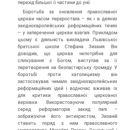
перехід більшої її частини до унії.
Боротьба за оновлення православної
церкви часом переростала – як і в деяких
західноєвропейських реформаційних течіях
– у заперечення церкви взагалі. Прикладом
цьому є діяльність викладача Львівської
братської школи Стефана Зизанія. Він
доводив, що церква непотрібна для
спілкування з Богом, виступав за її
перетворення на безпастирську громаду. У
боротьбі проти католицизму він
застосовував чимало західноєвропейських
реформаційних ідей і водночас вживав їх
для критики православної церковної
верхівки. Використовуючи популярний
серед реформаторів закид папі –
зображуючи його антихристом, Зизаній
ставить поряд з ним православного