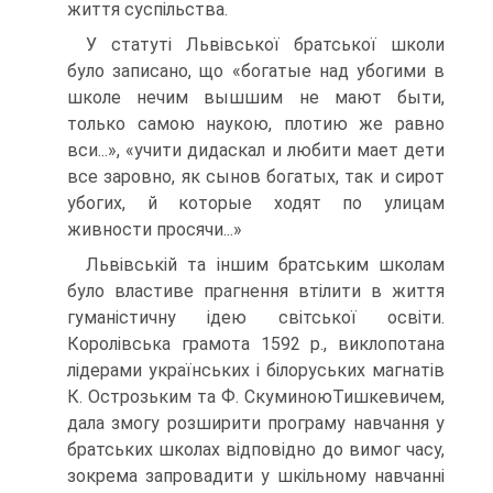
життя суспільства.
У статуті Львівської братської школи
було записано, що «богатые над убогими в
школе нечим вышшим не мают быти,
только самою наукою, плотию же равно
вси...», «учити дидаскал и любити мает дети
все заровно, як сынов богатых, так и сирот
убогих, й которые ходят по улицам
живности просячи...»
Львівській та іншим братським школам
було властиве прагнення втілити в життя
гуманістичну ідею світської освіти.
Королівська грамота 1592 р., виклопотана
лідерами українських і білоруських магнатів
К. Острозьким та Ф. СкуминоюТишкевичем,
дала змогу розширити програму навчання у
братських школах відповідно до вимог часу,
зокрема запровадити у шкільному навчанні