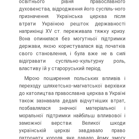
освітнього рівня православного
духовенства, відродження його суспіль-ного
призначення. Українська церква після
втрати Україною решток державності
наприкінці XV ст. переживала тяжку кризу.
Вона опинилася без могутньої підтримки
держави, якою користувалася від початків
свого становлення, і була вже не в силі
відігравати суспільно-культурну роль,
властиву їй у староруський період.
Мірою поширення польських впливів і
переходу шляхетсько-магнатської верхівки
до католицтва православна церква в Україні
також зазнавала дедалі відчутніших втрат,
позбавлялася значної матеріальної і
моральної підтримки найбільш впливової і
заможної верстви. Великої шкоди
українській церкві завдавало право
патронату короля, яке давало йому змогу