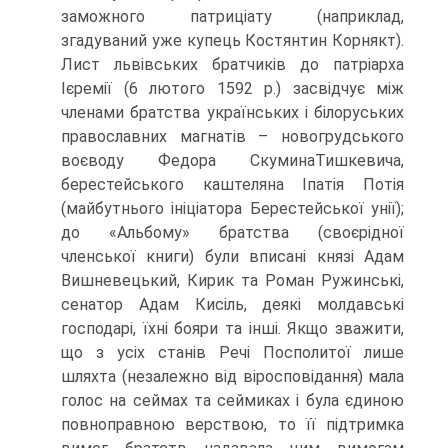
заможного патриціату (наприклад,
згадуваний уже купець Костянтин Корнякт).
Лист львівських братчиків до патріарха
Ієремії (6 лютого 1592 р.) засвідчує між
членами братства українських і білоруських
православних магнатів – новогрудського
воєводу Федора СкуминаТишкевича,
берестейського каштеляна Іпатія Потія
(майбутнього ініціатора Берестейської унії);
до «Альбому» братства (своєрідної
членської книги) були вписані князі Адам
Вишневецький, Кирик та Роман Ружинські,
сенатор Адам Кисіль, деякі молдавські
господарі, їхні бояри та інші. Якщо зважити,
що з усіх станів Речі Посполитої лише
шляхта (незалежно від віросповідання) мала
голос на сеймах та сеймиках і була єдиною
повноправною верствою, то її підтримка