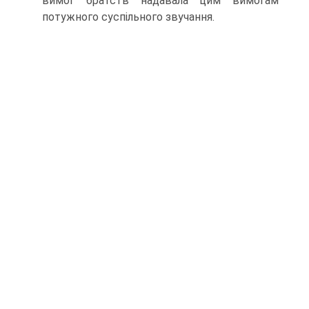
вимог братств надавала цим вимогам
потужного суспільного звучання.