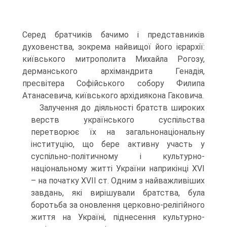
Серед братчиків бачимо і представників
духовенства, зокрема найвищої його ієрархії:
київського митрополита Михайла Рогозу,
дерманського архімандрита Генадія,
пресвітера Софійського собору Филипа
Атанасевича, київського архідиякона Гаковича.
Залучення до діяльності братств широких
верств українського суспільства
перетворює їх на загальнонаціональну
інституцію, що бере активну участь у
суспільно-політичному і культурно-
національному житті України наприкінці XVI
– на початку XVII ст. Одним з найважливіших
завдань, які вирішували братства, була
боротьба за оновлення церковно-релігійного
життя на Україні, піднесення культурно-