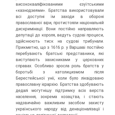
висококваліфікованими єзуїтськими
«казнодзеями». Братства використовували
всі доступні їм заходи в обороні
православної віри, протистояли національній
дискримінації. Вони постійно направляють
депутації до короля, ведуть судові процеси,
здійснюють тиск на судові трибунали.
Прикметно, що з 1616 р. у Варшаві постійно
перебувають братські представники, які
виступають захисниками у церковних
справах. Особливо зросла роль братств у
боротьбі з католицизмом після
Берестейської унії, коли було ліквідовано
православну ієрархію. Братства здобувають
дедалі могутнішу підтримку всіх верств
населення, зокрема козацтва, і стають
надзвичайно важливим засобом захисту
українського народу від денаціоналізації і