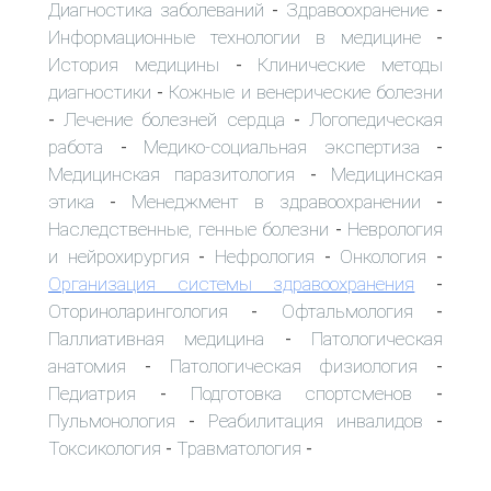
Диагностика заболеваний
Здравоохранение
-
-
Информационные технологии в медицине
-
История медицины
Клинические методы
-
диагностики
Кожные и венерические болезни
-
Лечение болезней сердца
Логопедическая
-
-
работа
Медико-социальная экспертиза
-
-
Медицинская паразитология
Медицинская
-
этика
Менеджмент в здравоохранении
-
-
Наследственные, генные болезни
Неврология
-
и нейрохирургия
Нефрология
Онкология
-
-
-
Организация системы здравоохранения
-
Оториноларингология
Офтальмология
-
-
Паллиативная медицина
Патологическая
-
анатомия
Патологическая физиология
-
-
Педиатрия
Подготовка спортсменов
-
-
Пульмонология
Реабилитация инвалидов
-
-
Токсикология
Травматология
-
-