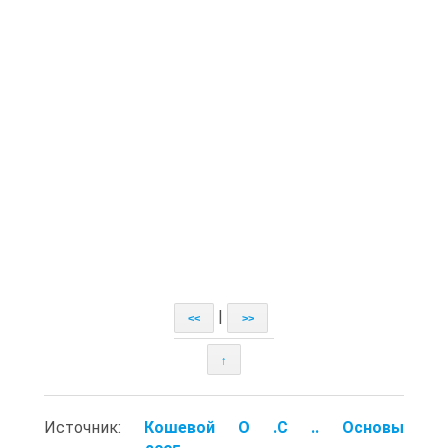
|
<<
>>
↑
Источник:
Кошевой О .С .. Основы