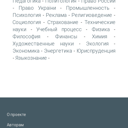
Педагогика
Политология
Право России
-
-
Право України
Промышленность
-
-
-
Психология
Реклама
Религиоведение
-
-
-
Социология
Страхование
Технические
-
-
науки
Учебный процесс
Физика
-
-
-
Философия
Финансы
Химия
-
-
-
Художественные науки
Экология
-
-
Экономика
Энергетика
Юриспруденция
-
-
Языкознание
-
-
О проекте
Авторам