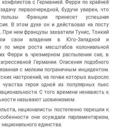
 конфликтов с Германией. Ферри по крайней
задачу первоочередной, будучи уверен, что
пользы Франции принесет успешная
сия. В этом духе он и действовал на посту
. При нем французы захватили Тунис, Тонкий
или свои владения в Юго-Западной и
Но по мере роста масштабов колониальной
ших Ферри в чрезмерном распылении сил, в
агрессивной Германии. Опасения подобного
связанная с мелким пограничным инцидентом.
ских настроений, на почве которых выросло
 чувства героя одной из популярных пьес
ациональности. С того времени ненависть к
льности называют шовинизмом.
ельств, националисты постепенно перешли к
собенности они осуждали парламентаризм,
 национального единства.