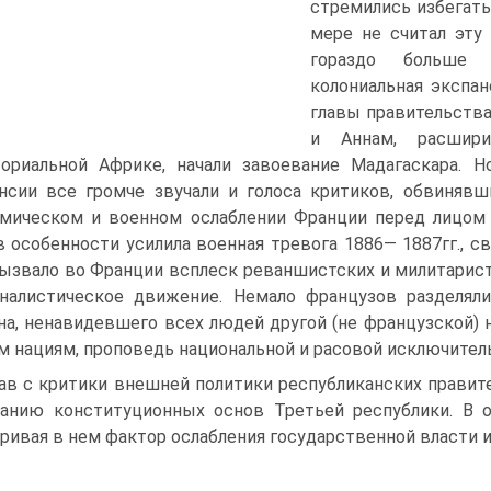
стремились избегать
мере не считал эту 
гораздо больше 
колониальная экспан
главы правительства
и Аннам, расшир
ориальной Африке, начали завоевание Мадагаскара. 
нсии все громче звучали и голоса критиков, обвиняв
мическом и военном ослаблении Франции перед лицом 
в особенности усилила военная тревога 1886— 1887гг., 
ызвало во Франции всплеск реваншистских и милитарист
налистическое движение. Немало французов разделяли
а, ненавидевшего всех людей другой (не французской) н
м нациям, проповедь национальной и расовой исключите
ав с критики внешней политики республиканских правит
анию конституционных основ Третьей республики. В о
ривая в нем фактор ослабления государственной власти и