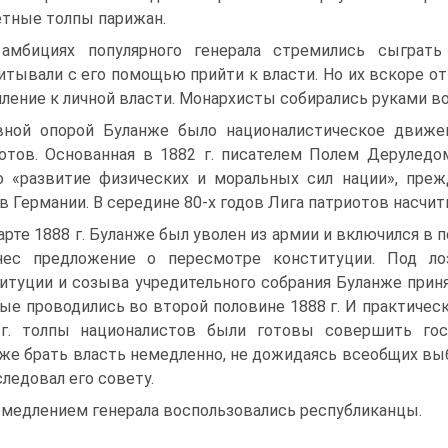
тные толпы парижан.
амбициях популярного генерала стремились сыграть
итывали с его помощью прийти к власти. Но их вскоре о
ление к личной власти. Монархисты собирались руками в
вной опорой Буланже было националистическое движе
отов. Основанная в 1882 г. писателем Полем Деруледо
 «развитие физических и моральных сил нации», преж
в Германии. В середине 80-х годов Лига патриотов насчи
арте 1888 г. Буланже был уволен из армии и включился в
нес предложение о пересмотре конституции. Под лоз
итуции и созыва учредительного собрания Буланже приня
ые проводились во второй половине 1888 г. И практическ
 г. толпы националистов были готовы совершить гос
же брать власть немедленно, не дожидаясь всеобщих выб
следовал его совету.
медлением генерала воспользовались республиканцы.