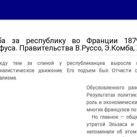
ба за республику во Франции 1879
уса. Правительства В.Руссо, Э.Комба
жду тем за спиной у республиканцев выросла и
оналистическое движение. Его подъем был Отчасти 
ализма.
Обусловленного ра
Результатах полити
роль и экономически
многих французов по
Но главное — общ
утратой Эльзаса и 
напоминали об этом