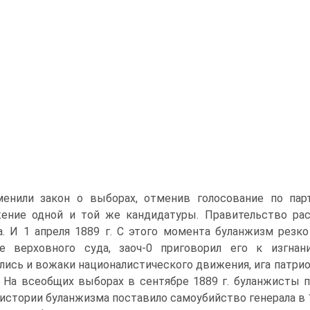
менили закон о выборах, отменив голосование по па
ение одной и той же кандидатуры. Правительство рас
а. И 1 апреля 1889 г. С этого момента буланжизм резко
ве верховного суда, заоч-0 приговорил его к изгна
лись и вожаки националистического движения, ига патрио
 На всеобщих выборах в сентябре 1889 г. буланжисты п
 истории буланжизма поставило самоубийство генерала в 1