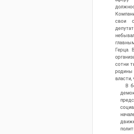
должно
Компани
свои с
депута
небыва
главны
Герца. 
органи
сотни т
родины
власти,
В б
демо
предс
социа
начал
движ
полит