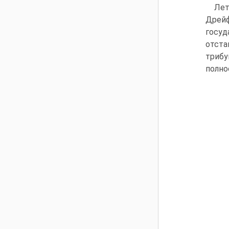
Лет
Дрейф
госуд
отста
трибу
полно