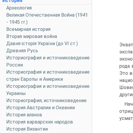
История
Археология
Великая Отечественная Война (1941
- 1945 гг.)
Всемирная история
Вторая мировая война
Давня історія України (до VI ст.)
Экват
Древняя Русь
экспа
Историография и источниковедение
эконо
России
рода 
Историография и источниковедение
Это в
стран Европы и Америки
нацио
Историография и источниковедение
Шовен
Украины
други
Историография, источниковедение
Нач
История Австралии и Океании
отриц
История аланов
усмат
История варварских народов
История Византии