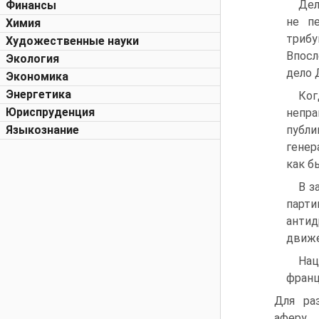
Дел
Финансы
не п
Химия
трибу
Художественные науки
Впосл
Экология
дело 
Экономика
Энергетика
Ког
Юриспруденция
непра
Языкознание
публи
генер
как б
В з
парти
антид
движе
Нац
франц
Для ра
аферу 