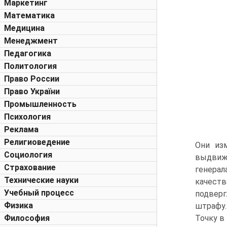
Маркетинг
Математика
Медицина
Менеджмент
Педагогика
Политология
Право России
Право України
Промышленность
Психология
Реклама
Религиоведение
Они из
Социология
выдвиж
Страхование
генерал
Технические науки
качест
Учебный процесс
подверг
Физика
штрафу.
Философия
Точку в