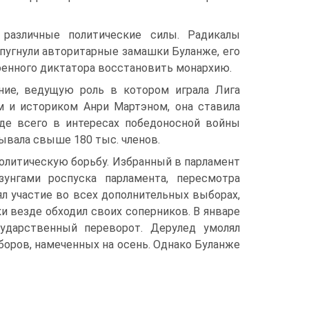
 различные политические силы. Радикалы
тпугнули авторитарные замашки Буланже, его
оенного диктатора восстановить монархию.
ние, ведущую роль в котором играла Лига
м и историком Анри Мартэном, она ставила
де всего в интересах победоносной войны
тывала свыше 180 тыс. членов.
 политическую борьбу. Избранный в парламент
унгами роспуска парламента, пересмотра
л участие во всех дополнительных выборах,
и везде обходил своих соперников. В январе
ударственный переворот. Дерулед умолял
оров, намеченных на осень. Однако Буланже