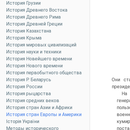
История Грузии
История Древнего Востока
История Древнего Рима
История Древней Греции
История Казахстана
История Крыма
История мировых цивилизаций
История науки и техники
История Новейшего времени
История Нового времени
История первобытного общества
История Р. Беларусь
Они ст
История России
президе
История рыцарства
На 
История средних веков
генер
История стран Азии и Африки
польз
История стран Европы и Америки
военн
Історія України
кумир
Методы исторического
поста