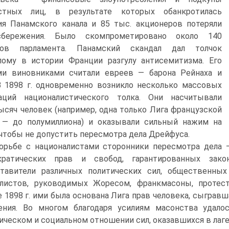
стных лиц, в результате которых обанкротилась
я Панамского канала и 85 тыс. акционеров потеряли
бережения. Было скомпрометировано около 140
тов парламента. Панамский скандал дал толчок
лому в истории Франции разгулу антисемитизма. Его
ми виновниками счи­тали евреев — барона Рейнаха и
В 1898 г. одновременно возникло несколько массовых
заций националистического толка. Они насчитывали
ысяч человек (например, одна только Лига французской
 — до полумиллиона) и оказывали сильный нажим на
 чтобы не допустить пересмотра дела Дрейфуса.
орьбе с националистами сторонники пересмотра дела
кратических прав и свобод, гарантированных зако
тавители различных политических сил, общественны
листов, руководимых Жоресом, франкмасоны, протест
е 1898 г. ими была основана Лига прав человека, сыграв
ения. Во многом благодаря усилиям масонства удало
ическом и социальном отношении сил, оказавшихся в лаге