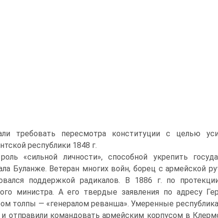
али требовать пересмотра конституции с целью уси
нтской республики 1848 г.
роль «сильной личности», способной укрепить госуд
ала Буланже. Ветеран многих войн, борец с армейской ру
овался поддержкой радикалов. В 1886 г. по протекци
ого министра. А его твердые заявления по адресу Гер
ом толпы — «генералом реванша». Умеренные республика
 и отправили командовать армейским корпусом в Клерм