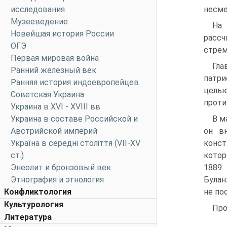
исследования
несме
Музееведение
На 
Новейшая история России
рассч
ОГЭ
стрем
Первая мировая война
Гла
Ранний железный век
патри
Ранняя история индоевропейцев
целью
Советская Украина
проти
Украина в XVI - XVIII вв
Украина в составе Российской и
В м
Австрийской империй
он в
Україна в середні століття (VII-XV
конст
ст.)
котор
Энеолит и бронзовый век
1889
Этнография и этнология
Булан
Конфликтология
не по
Культурология
Про
Литература