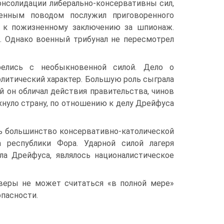
онсолидации либерально-консервативны сил,
ленным поводом послужил приговоренного
у к пожизненному заключению за шпионаж.
о. Однако военный трибунал не пересмотрел
орелись с необыкновенной силой. Дело о
олитический характер. Большую роль сыграла
й он обличал действия правительства, чинов
хнуло страну, по отношению к делу Дрейфуса
сь большинство консервативно-католической
а республики Фора. Ударной силой лагеря
а Дрейфуса, являлось национа­листическое
 веры не может считаться «в полной мере»
опасности.