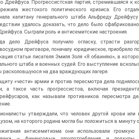
о Дрейфуса. Прогрессистская партия, стремившаяся к к
ережила жестокого политического кризиса. Его отда
нала капитану генерального штаба Альфреду Дрейфус
едствии удалось доказать, что дело было сфабрикован
Дрейфуса. Сыграли роль и антисемитские настроения.
да дело Дрейфуса получило огласку, страсти разг
восудном приговоре, поначалу юридическое, приобрело п
кация статьи писателя Эмиля Золя «Я обвиняю», в которо
ального штаба и военных судей. Его выступление всколы
ы расколовшуюся на два враждующих лагеря.
ащиту «чести» армии и против пересмотра дела подняло
и, а таксе часть прогрессистов, включая президент
рейфусаров, как называли противников пересмотра дел
ние.
ионалисты утверждали, что человек другой крови или
узом, на которого родина могла бы положиться в минуту 
зжигания антисемитизма они использовали громкую
века — финансовые злоупотребления и подкупы