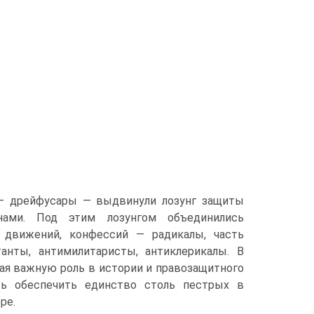
 — дрейфусары — выдвинули лозунг защиты
нами. Под этим лозунгом объединились
х движений, конфессий — радикалы, часть
анты, антимилитаристы, антиклерикалы. В
шая важную роль в истории и правозащитного
сь обеспечить единство столь пестрых в
ре.