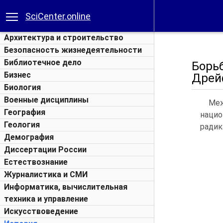
SciCenter.online
Архитектура и строительство
Безопасность жизнедеятельности
Библиотечное дело
Борь
Бизнес
Дрейф
Биология
Военные дисциплины
Ме
География
наци
Геология
радик
Демография
Диссертации России
Естествознание
Журналистика и СМИ
Информатика, вычислительная
техника и управление
Искусствоведение