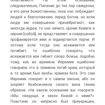
почитаемого. На этом основании,
следовательно, Писание до тех пор священно,
а его речи божественны, пока оно побуждает
людей к благоговению перед богом; но если
люди им совершенно пренебрегают, как
некогда иудеи, то оно ничего, кроме бумаги и
чернил [собой], не представляет и совершенно
профанируется ими и подвергается порче. И
потому если тогда оно искажается или
погибает, то ошибочно говорить, что
искажается или гибнет слово божье, подобно
тому, как во времена Иеремии ошибочно
говорили, что в пламени погиб храм, который
в то время был якобы храмом бога. Это сам
Иеремия говорит и о самом законе, ибо он
укоряет безбожников своего века таким
образом: «На каком основании вы говорите:
«Мы сведущи, и закон божий с нами?».
Поистине он напрасно был приукрашен,