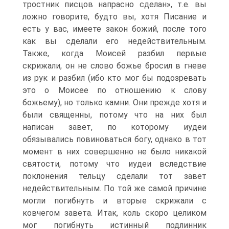
тростник писцов напрасно сделан», т.е. вы
ложно говорите, будто вы, хотя Писание и
есть у вас, имеете закон божий, после того
как вы сделали его недействительным.
Также, когда Моисей разбил первые
скрижали, он не слово божье бросил в гневе
из рук и разбил (ибо кто мог бы подозревать
это о Моисее по отношению к слову
божьему), но только камни. Они прежде хотя и
были священны, потому что на них был
написан завет, по которому иудеи
обязывались повиноваться богу, однако в тот
момент в них совершенно не было никакой
святости, потому что иудеи вследствие
поклонения тельцу сделали тот завет
недействительным. По той же самой причине
могли погибнуть и вторые скрижали с
ковчегом завета. Итак, коль скоро целиком
мог погибнуть истинный подлинник