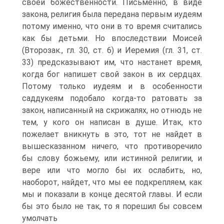
своей божественности. Письменно, в виде
закона, религия была передана первым иудеям
потому именно, что они в то время считались
как бы детьми. Но впоследствии Моисей
(Второзак., гл. 30, ст. 6) и Иеремия (гл. 31, ст.
33) предсказывают им, что настанет время,
когда бог напишет свой закон в их сердцах.
Потому только иудеям и в особенности
саддукеям подобало когда-то ратовать за
закон, написанный на скрижалях, но отнюдь не
тем, у кого он написан в душе. Итак, кто
пожелает вникнуть в это, тот не найдет в
вышесказанном ничего, что противоречило
бы слову божьему, или истинной религии, и
вере или что могло бы их ослабить, но,
наоборот, найдет, что мы ее подкрепляем, как
мы и показали в конце десятой главы. И если
бы это было не так, то я порешил бы совсем
умолчать