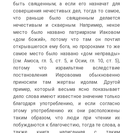
быть священным; а если его назначат для
совершения нечестивых дел, тогда то самое,
что раньше было священным делается
нечестивым и скверным. Например, некое
место было названо патриархом Иаковом
«дом божий», потому что там он почтил
открывшегося ему бога, но пророками то же
самое место было названо «дом неправды»
(см. Амоса, гл. 5, ст. 5, и Осии, гл. 10, ст. 5),
потому что израильтяне вследствие
постановления Иеровоама обыкновенно
приносили там жертвы идолам. Другой
пример, который весьма ясно показывает
дело: слова имеют известное значение только
благодаря употреблению, и если согласно
этому употреблению их они расположены
таким образом, что люди при чтении их
побуждаются к благочестию, тогда те слова, а
также книга, написанная с таким