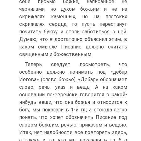
себе письмо божье, написанное не
чернилами, но духом божьим и не на
скрижалях каменных, но на плотских
скрижалях сердца, то пусть перестанут
почитать букву и столь заботиться о ней.
Думаю, что я достаточно объяснил этим, в
каком смысле Писание должно считать
священным и божественным.
Теперь следует посмотреть, что
особенно должно понимать под «дебар
Иегова» (слово божье). «Дебар» обозначает
слово, речь, указ и вещь. А на каком
основании по-еврейски говорится о какой-
нибудь вещи, что она божья и относится к
богу, мы показали в 1-й гл.; а отсюда легко
понять, что хочет обозначить Писание под
словом божьим, речью, приказом и вещью.
Итак, нет надобности все повторять здесь,
а также и то, что мы показали в гл. 6 о