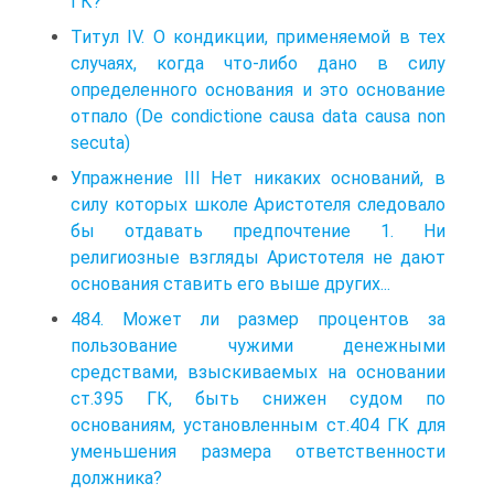
ГК?
Титул IV. О кондикции, применяемой в тех
случаях, когда что-либо дано в силу
определенного основания и это основание
отпало (De condictione causa data causa non
secuta)
Упражнение III Нет никаких оснований, в
силу которых школе Аристотеля следовало
бы отдавать предпочтение 1. Ни
религиозные взгляды Аристотеля не дают
основания ставить его выше других...
484. Может ли размер процентов за
пользование чужими денежными
средствами, взыскиваемых на основании
ст.395 ГК, быть снижен судом по
основаниям, установленным ст.404 ГК для
уменьшения размера ответственности
должника?