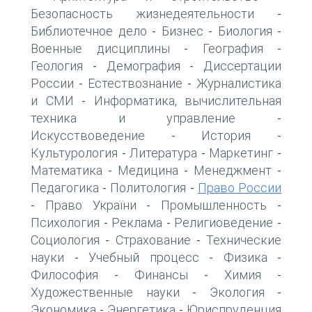
Безопасность жизнедеятельности
-
Библиотечное дело
Бизнес
Биология
-
-
-
Военные дисциплины
География
-
-
Геология
Демография
Диссертации
-
-
России
Естествознание
Журналистика
-
-
и СМИ
Информатика, вычислительная
-
техника и управление
-
Искусствоведение
История
-
-
Культурология
Литература
Маркетинг
-
-
-
Математика
Медицина
Менеджмент
-
-
-
Педагогика
Политология
Право России
-
-
Право України
Промышленность
-
-
-
Психология
Реклама
Религиоведение
-
-
-
Социология
Страхование
Технические
-
-
науки
Учебный процесс
Физика
-
-
-
Философия
Финансы
Химия
-
-
-
Художественные науки
Экология
-
-
Экономика
Энергетика
Юриспруденция
-
-