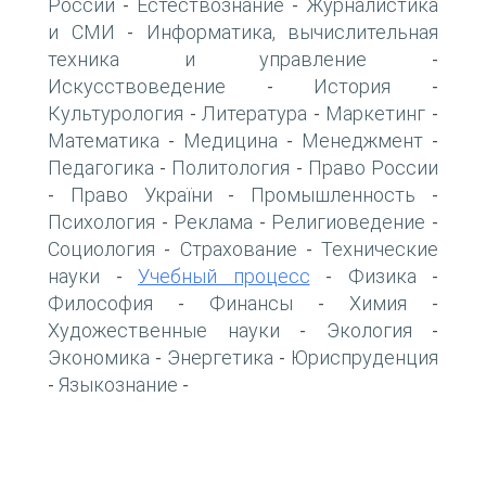
России
Естествознание
Журналистика
-
-
и СМИ
Информатика, вычислительная
-
техника и управление
-
Искусствоведение
История
-
-
Культурология
Литература
Маркетинг
-
-
-
Математика
Медицина
Менеджмент
-
-
-
Педагогика
Политология
Право России
-
-
Право України
Промышленность
-
-
-
Психология
Реклама
Религиоведение
-
-
-
Социология
Страхование
Технические
-
-
науки
Учебный процесс
Физика
-
-
-
Философия
Финансы
Химия
-
-
-
Художественные науки
Экология
-
-
Экономика
Энергетика
Юриспруденция
-
-
Языкознание
-
-