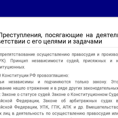
 Преступления, посягающие на деятел
етствии с его целями и задачами
препятствование осуществлению правосудия и производ
УК). Принцип независимости судей, присяжных и н
итуционных.
20 Конституции РФ провозглашено:
дьи независимы и подчиняются только закону. Эт
вание нашло отражение и в ряде других законодательны
: Законе о статусе судей. Законе о Конституционном Суд
ийской Федерации, Законе об арбитражных судах 
йской Федерации, УПК, ГПК, АПК и др. Вмешательств
 лиц в деятельность по осуществлению правосудия ил