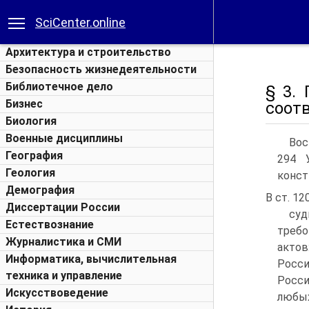
SciCenter.online
Архитектура и строительство
Безопасность жизнедеятельности
Библиотечное дело
§ 3.
Бизнес
соотв
Биология
Военные дисциплины
Вос
География
294 
Геология
конст
Демография
В ст. 1
Диссертации России
су
Естествознание
требо
Журналистика и СМИ
актов
Информатика, вычислительная
Росс
техника и управление
Росси
Искусствоведение
любых