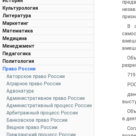
История
пред
Культурология
неза
Литература
призн
Маркетинг
В 
Математика
само
Медицина
вмеш
Менеджмент
вмеша
Педагогика
Объ
Политология
разре
Право России
719
Авторское право России
Аграрное право России
РО
Адвокатура
дан
Административное право России
высту
Административный процесс России
Объ
Арбитражный процесс России
в дея
Банковское право России
Вещное право России
Сог
Гражданский процесс России
возд