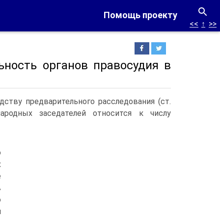
Помощь проекту
<<
↑
>>
ьность органов правосудия в
ству предварительного расследования (ст.
ародных заседателей относится к числу
о
х
е
в
о
и