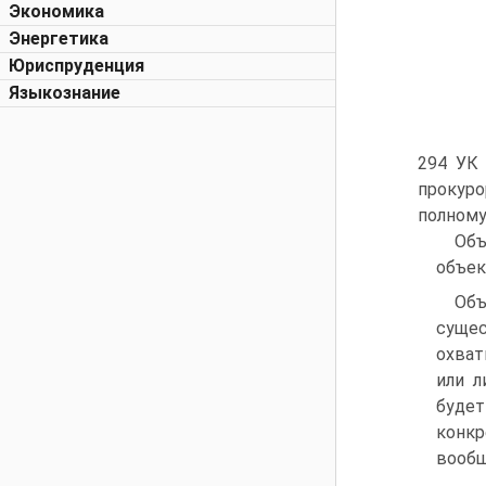
Экономика
Энергетика
Юриспруденция
Языкознание
294 УК
прокуро
полному
Объ
объек
Объ
суще
охват
или л
будет
конкр
вообщ