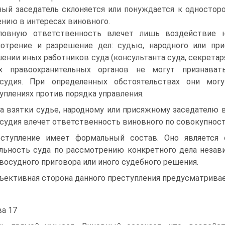
ый заседатель склоняется или понуждается к одностор
нию в интересах виновного.
ловную ответственность влечет лишь воздействие 
отрение и разрешение дел: судью, народного или при
ении иных работников суда (консультанта суда, секретар
их правоохранительных органов не могут признават
осудия. При определенных обстоятельствах они мо
уплениях против порядка управления.
а взятки судье, народному или присяжному заседателю
судия влечет ответственность виновного по совокупности ст
ступление имеет формальный состав. Оно является
льность суда по рассмотрению конкретного дела незав
восудного приговора или иного судебного решения.
ъективная сторона данного преступления предусматрива
ва 17