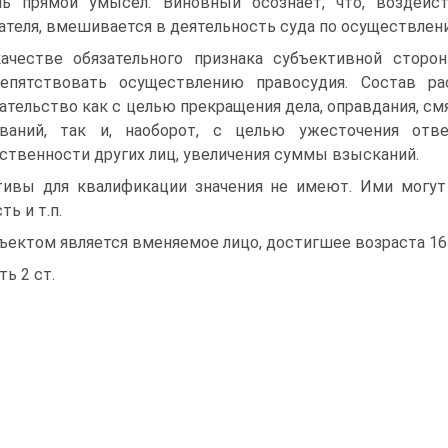
ь прямой умысел. Виновный осознает, что, воздейст
ателя, вмешивается в деятельность суда по осуществлени
ачестве обязательного признака субъективной сторо
репятствовать осуществлению правосудия. Состав ра
тельство как с целью прекращения дела, оправдания, см
ований, так и, наоборот, с целью ужесточения отве
ственности других лиц, увеличения суммы взысканий.
ивы для квалификации значения не имеют. Ими могут 
ть и т.п.
ъектом является вменяемое лицо, достигшее возраста 16 
ть 2 ст.