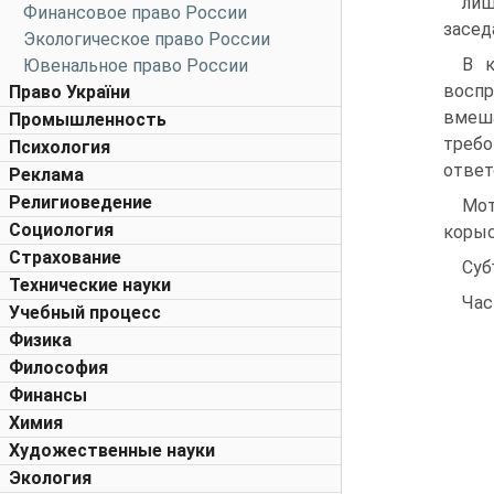
лиш
Финансовое право России
засед
Экологическое право России
В к
Ювенальное право России
восп
Право України
вмеша
Промышленность
треб
Психология
ответ
Реклама
Религиоведение
Мот
Социология
корыс
Страхование
Суб
Технические науки
Час
Учебный процесс
Физика
Философия
Финансы
Химия
Художественные науки
Экология