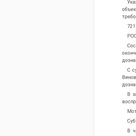
Ука
объе
требо
721
РО
Сос
оконч
дозна
С с
Винов
дозна
В з
воспр
Мот
Суб
В ч