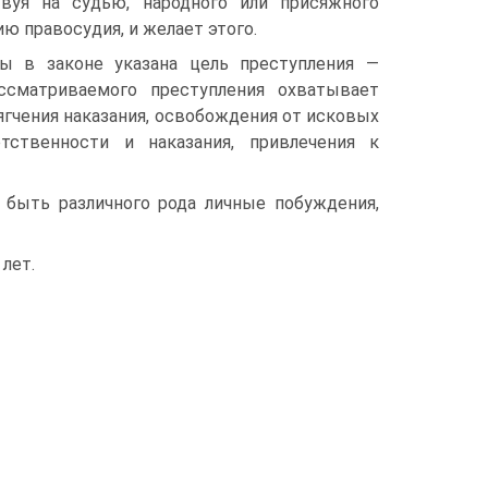
вуя на судью, народного или присяжного
ю правосудия, и желает этого.
ны в законе указана цель преступления —
ссматриваемого преступления охватывает
ягчения наказания, освобождения от исковых
тственности и наказания, привлечения к
быть различного рода личные побуждения,
лет.