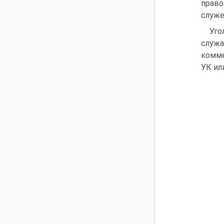
право
служе
Уго
служа
комме
УК ил