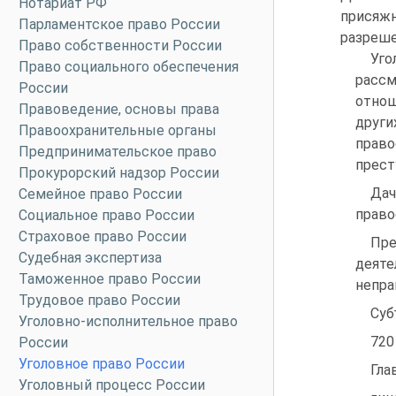
Нотариат РФ
присяжн
Парламентское право России
разреше
Право собственности России
Уго
Право социального обеспечения
рассм
России
отнош
Правоведение, основы права
друг
Правоохранительные органы
прав
Предпринимательское право
прест
Прокурорский надзор России
Дач
Семейное право России
право
Социальное право России
Страховое право России
Пре
Судебная экспертиза
деяте
Таможенное право России
непра
Трудовое право России
Суб
Уголовно-исполнительное право
720
России
Уголовное право России
Гла
Уголовный процесс России