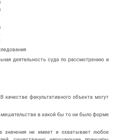
п
н
а
—
—
следования.
льная деятельность суда по рассмотрению и
 В качестве факультативного объекта могут
вмешательстве в какой бы то ни было форме
а значения не имеет и охватывает любое
елей, существенно нарушающее принципы