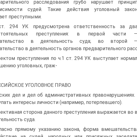
варительного расследования грубо нарушает принци
висимости судей. Такие действия уголовный зако
ает преступными.
ст. 294 УК предусмотрена ответственность за дв
стоятельных преступления: в первой части 
ательство в деятельность суда; во второй 
тельство в деятельность органов предварительного рас
ектом преступления по ч.1 ст. 294 УК выступает норма
шению уголовных, граж-
ССИЙСКОЕ УГОЛОВНОЕ ПРАВО
ских дел и дел об административных правонарушениях.
пать интересы личности (например, потерпевшего).
ективная сторона данного преступления выражается во 
тельность суда.
ласно прямому указанию закона, форма вмешательств
ействие на судей, народных или присяжных заседат