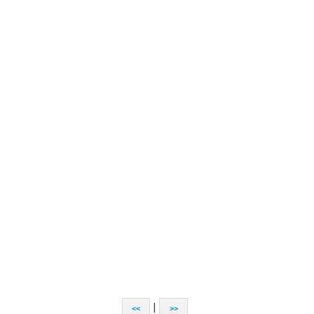
|
<<
>>