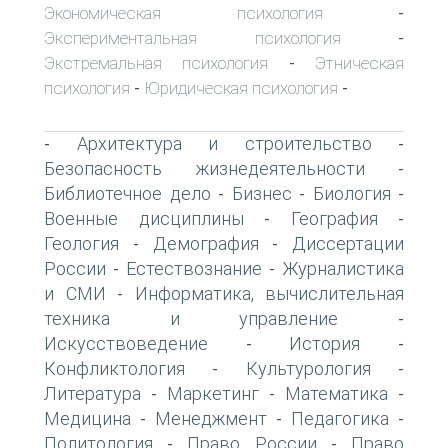
Экономическая психология
-
Экспериментальная психология
-
Экстремальная психология
Этническая
-
психология
Юридическая психология
-
-
Архитектура и строительство
-
-
Безопасность жизнедеятельности
-
Библиотечное дело
Бизнес
Биология
-
-
-
Военные дисциплины
География
-
-
Геология
Демография
Диссертации
-
-
России
Естествознание
Журналистика
-
-
и СМИ
Информатика, вычислительная
-
техника и управление
-
Искусствоведение
История
-
-
Конфликтология
Культурология
-
-
Литература
Маркетинг
Математика
-
-
-
Медицина
Менеджмент
Педагогика
-
-
-
Политология
Право России
Право
-
-