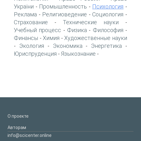
України
Промышленность
Психология
-
-
-
Реклама
Религиоведение
Социология
-
-
-
Страхование
Технические науки
-
-
Учебный процесс
Физика
Философия
-
-
-
Финансы
Химия
Художественные науки
-
-
Экология
Экономика
Энергетика
-
-
-
-
Юриспруденция
Языкознание
-
-
О проекте
Авторам
info@scicenter.online