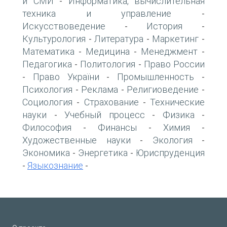
и СМИ
Информатика, вычислительная
-
техника и управление
-
Искусствоведение
История
-
-
Культурология
Литература
Маркетинг
-
-
-
Математика
Медицина
Менеджмент
-
-
-
Педагогика
Политология
Право России
-
-
Право України
Промышленность
-
-
-
Психология
Реклама
Религиоведение
-
-
-
Социология
Страхование
Технические
-
-
науки
Учебный процесс
Физика
-
-
-
Философия
Финансы
Химия
-
-
-
Художественные науки
Экология
-
-
Экономика
Энергетика
Юриспруденция
-
-
Языкознание
-
-