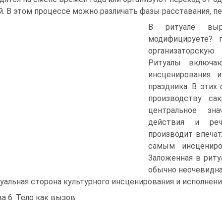
й. В этом процессе можно различать фазы расставания, пе
В ритуале выра
модифицируете? 
организаторскую
Ритуалы включа
инсцени­рования 
праздника. В этих
производству сак
центральное зн
действия и реч
производит впечат
самым инсцениро
Заложен­ная в рит
обычно неоче­видна
уальная сторона культурного инсценирования и исполнени
ва 6. Тело как вызов