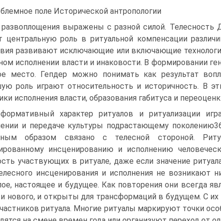
блемное поле Исторической антропологии
 развоплощения выражены с разной силой. Телесность 
т центральную роль в риту­альной компенсации различи
вия развивают исключающие или включающие технологии
ном исполнении вла­сти и инаковости. В формировании ге
е место. Гепдер можно понимать как результат вопл
ую роль игра­ют относительность и историчность. В э
ики исполнения власти, образования габитуса и переоценк
формативный характер ритуалов и ритуализации игра
ении и передаче культуры под­растающему поколению36
нным образом связано с телесной стороной. Риту
ированному инсценированию и исполне­нию человеческ
сть участвующих в ритуале, даже если значение ритуала
елесного инсценирования и исполне­ния не возникают 
лое, настоящее и будущее. Как повторения они всегда яв
 и нового, и открыты для трансформаций в будущем. С и
участников ритуала. Многие ритуалы маркируют точки осо
дятся на смене времен года или организуют переход от о