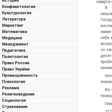
История
смерти 
Конфликтология
В 
Культурология
назыв
Литература
Госу
Маркетинг
восп
Математика
мимет
себя 
Медицина
исклю
Менеджмент
со св
Педагогика
десят
Политология
пробл
Право России
заниж
Право України
Промышленность
пон
Психология
значе
Реклама
Из 
Религиоведение
помощ
Социология
Гла
Страхование
127