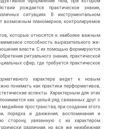
родуктивное оформление тела, при котором
ствии рождается практическое знание,
зличных ситуациях. В инструментальном
ют воз­можным планомерное, контролируемое
тов, ко­торые относятся к наиболее важным
 мимезисе способность выразительного же­
тношения власти. С их помощью формируются
бретения ритуального знания, практи­ческой
оциальных сфер, где требуется практическое
ормативного характера ведет к новым
можно понимать как практики перформативов,
стетические аспекты. Характерным для этих
понимается как целый ряд связанных друг с
 ме­дийное пространства; при создании этого
ни, порядка и движения, воспоминания и
ю сторону, увязанную с их характером
торически различная, но все же неизбежная