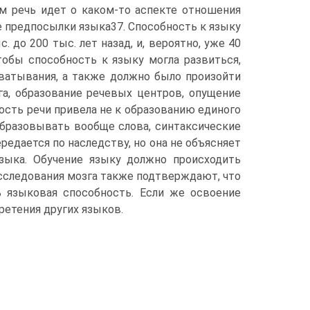
ом речь идет о каком-то аспекте отношения
е предпосылки языка37. Способность к языку
 до 200 тыс. лет назад, и, вероятно, уже 40
обы способность к языку мог­ла развиться,
хватывания, а также должно было произойти
га, образование речевых центров, опущение
ность речи привела не к образованию единого
образовывать вооб­ще слова, синтаксические
редается по наследству, но она не объясняет
языка. Обуче­ние языку должно происходить
 Исследования мозга также подтверждают, что
 языковая способность. Если же освоение
ретения других языков.