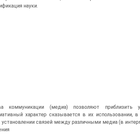
сификация науки.
ва коммуникации (медиа) позволяют при­близить
ативный ха­рактер сказывается в их использовании, в
 установлении связей между различными ме­диа (в интер
ения