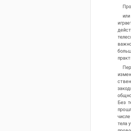
Про
или
играе
дейст
телес
важно
больш
практ
Пер
измен
стве
закод
общно
Без т
про­ш
числе
тела 
прово