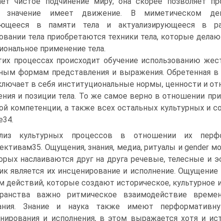
ет чистое под­чинение миру; она скорее позволяет п
е значение имеет движение. В миметическом дей­
яющееся в памяти тела и актуализирующееся в ра
овании тела приобретаются техники тела, которые дела
иональное применение тела.
тих процессах происходит обучение использованию жес
ным формам представления и выражения. Обретенная в
ключает в себя институциональные нормы, ценности и о
ния и позиции тела. То же самое верно в отношении прио
ой компетенции, а также всех остальных культурных и с
е34.
ализ культурных процессов в отношении их перф
ективам35. Ощущения, знания, медиа, ритуалы и gender 
орых наслаиваются друг на друга речевые, телесные и э
ик является их инсценирование и исполнение. Ощущение 
м действий, которые создают историческое, культурное и
транства важно ритми­ческое взаимодействие време
ания. Знание и наука также имеют перформативну
нирования и исполнения, в этом вы­ражается хотя и ис