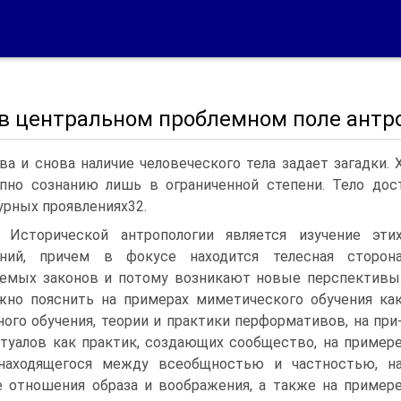
 в центральном проблемном поле антр
ва и снова наличие человеческого тела задает загадки.
пно сознанию лишь в ограниченной степени. Тело дос
урных проявлениях32.
 Исторической антрополо­гии является изучение эти
ений, причем в фокусе находится телесная сторон
емых законов и потому возникают новые пер­спективы
но пояснить на примерах миметического обучения ка
ного обучения, теории и практики перформативов, на при
туалов как практик, создающих сообщество, на пример
 находящегося между всеобщностью и частностью, н
 отноше­ния образа и воображения, а также на пример