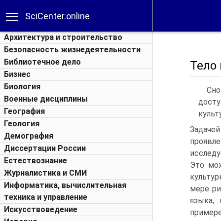
SciCenter.online
Архитектура и строительство
Безопасность жизнедеятельности
Библиотечное дело
Тело
Бизнес
Биология
Сно
Военные дисциплины
досту
География
культ
Геология
Задачей
Демография
проявл
Диссертации России
исследу
Естествознание
Это мож
Журналистика и СМИ
культур
Информатика, вычислительная
мере ри
техника и управление
языка,
Искусствоведение
примере