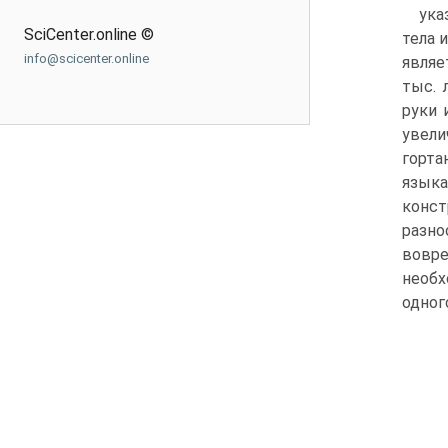
ука
SciCenter.online ©
тела 
info@scicenter.online
являе
тыс. 
руки 
увели
горта
языка
конст
раз­н
вовре
необх
одног