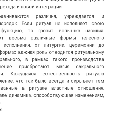
рехода и новой интеграции.
вниваются различия, учреждается и
порядок. Если ритуал не исполняет свою
 функцию, то грозит вспышка наси­лия.
ют весьма различные формы телесного
и исполнения, от литургии, церемонии до
 формах важная роль отводится ритуальному
рально­го, в рамках такого производства
ачение приобретают магия сакрального
и. Кажущаяся естественность ри­туала
ление, что так было всегда и скрывает тем
ванные в ритуале властные отношения.
уале динамика, способствующая изменениям,
.
я