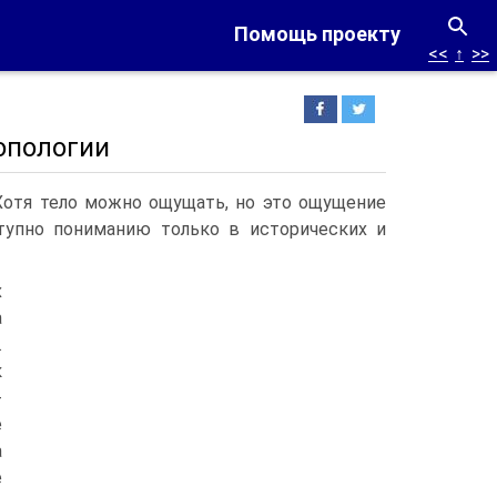
Помощь проекту
<<
↑
>>
опологии
 Хотя тело можно ощущать, но это ощущение
тупно пониманию только в историче­ских и
х
а
.
к
­
е
а
е