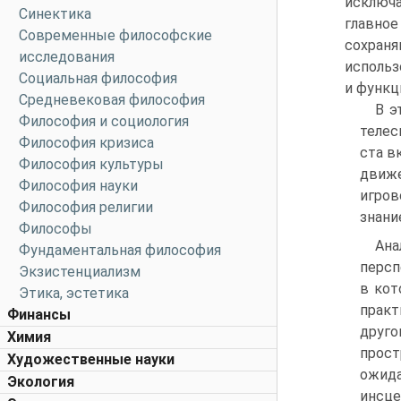
исключа
Синектика
главно
Современные философские
сохран
исследования
использ
Социальная философия
и функц
Средневековая философия
В э
Философия и социология
телес
Философия кризиса
ста в
Философия культуры
движе
Философия науки
игров
Философия религии
знани
Философы
Ан
Фундаментальная философия
персп
Экзистенциализм
в кот
Этика, эстетика
практ
Финансы
друго
Химия
прос
Художественные науки
ожид
Экология
инсце