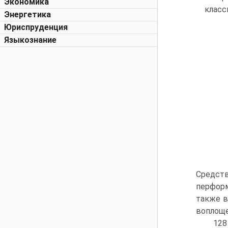
Экономика
клас­
Энергетика
Юриспруденция
Языкознание
Средст
перформ
также в
воплощ
128