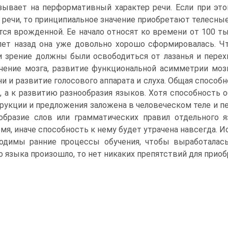
зывает на перформативный характер речи. Если при эт
и речи, то принципиальное значение приобретают телесны
тся врожденной. Ее начало относят ко времени от 100 тыс.
лет назад она уже довольно хорошо сформировалась. Чт
и зрение должны были освободиться от лазанья и пере
чение моз­га, развитие функциональной асимметрии моз
ни и развитие голосового аппарата и слуха. Общая способ
, а к развитию разнообразия языков. Хотя способность 
рукции и предложения заложена в че­ловеческом теле и пе
ообразие слов или грамматических правил отдельного 
мя, иначе способность к нему бу­дет утрачена навсегда.
одимы ранние процессы обучения, чтобы выработалась
о языка произошло, то нет ника­ких препятствий для приоб