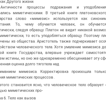
как Другого жизни.
Античности процессы подражания и уподоблени
ались миметическими. В третьей книге платоновског
дарства слово «мимезис» используется как синони
итания. То, чему обучается человек, он обучаетс
ически, следуя образцу. Платон не видит никакой воз
миме­тически, то есть уподобляться образцу. Поэтому п
чены из общества. Аристотель также подчеркивает осо
ой­ством человеческого тела. Хотя умаление мимезиса д
ой книге Государства, впервые учре­ждает самостоя
ем истины, но оно же одновременно обесценивает эту сфе
енная оценка долго тяготела над
иманием мимезиса. Корректировка произошла только
ния миметических процессов .
этого становится ясно, что человеческое тело образует
ью миметических про-
ва 6. Тело как вызов