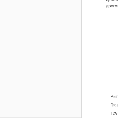
друго
Рит
Гла
129