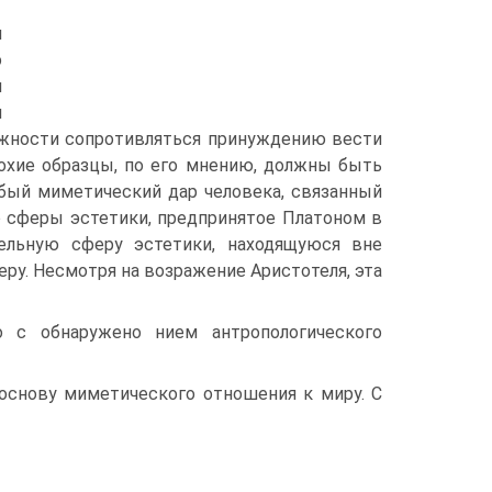
я
о
м
я
можности сопротивляться принуждению вести
лохие образцы, по его мнению, должны быть
бый миметический дар человека, связанный
о сферы эстетики, предпринятое Платоном в
тельную сферу эстетики, находящуюся вне
ру. Несмотря на возражение Аристотеля, эта
 с обнаруже­но нием антропологического
 основу миметического отношения к миру. С