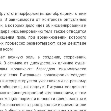
Другого и перформативное обращение с ним
й. В зависимости от контекста ритуаль­ные
, в которых дело идет об инсценировании и
ндера инсценированию тела так­же отводится
ощения пола, при возникновении которого
тих процессах развертывают свое действие
и норм.
ет важ­ную роль в создании, сохранении,
. В отличие от дискурсов их влияние суще­
алы возникают благодаря символически
ого тела. Ритуальная аранжировка создает
 интерпретирует­ся участниками по-разному.
ни общность, ни социум. Ритуалы соединяют
ляются ин­сценировкой и исполнением, в том
х помощью нормы и ценности вписы­ваются в
бого значения в пространстве и времени; они
дной общественной позиции или институции к