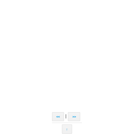
|
<<
>>
↑