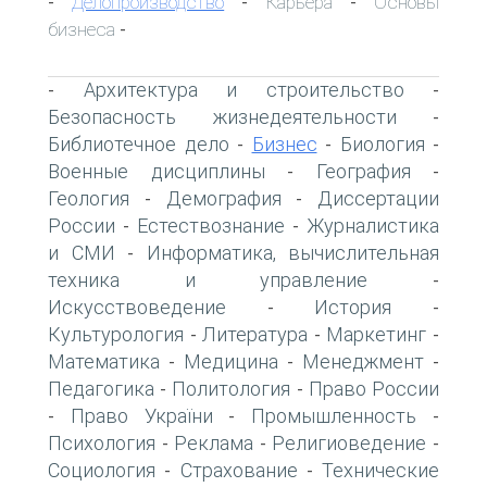
Делопроизводство
Карьера
Основы
-
-
-
бизнеса
-
Архитектура и строительство
-
-
Безопасность жизнедеятельности
-
Библиотечное дело
Бизнес
Биология
-
-
-
Военные дисциплины
География
-
-
Геология
Демография
Диссертации
-
-
России
Естествознание
Журналистика
-
-
и СМИ
Информатика, вычислительная
-
техника и управление
-
Искусствоведение
История
-
-
Культурология
Литература
Маркетинг
-
-
-
Математика
Медицина
Менеджмент
-
-
-
Педагогика
Политология
Право России
-
-
Право України
Промышленность
-
-
-
Психология
Реклама
Религиоведение
-
-
-
Социология
Страхование
Технические
-
-