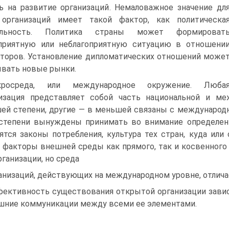
ь на развитие организаций. Немаловажное значение дл
 организаций имеет такой фактор, как политическа
ильность. Политика страны может формироват
приятную или неблагоприятную ситуацию в отношени
торов. Установление дипломатических отношений може
вать новые рынки.
кросреда, или международное окружение. Люба
изация представляет собой часть национальной и м
ей степени, другие — в меньшей связаны с международн
степени вынуждены принимать во внимание определен
ятся законы потребления, культура тех стран, куда ил
факторы внешней среды как прямого, так и косвенного 
рганизации, но среда
анизаций, действующих на международном уровне, отлич
ективность существования открытой организации завис
шние коммуникации между всеми ее элементами.