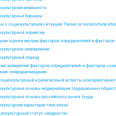
культурная реальность.
окультурные барьеры.
ы о социокультурной ситуации Theses on sociocultural situa
окультурный норматив
ерии оценки метрик факторов-определителей и факторов
окультурное направление
окультурный подход
ема измерений факторов-определителей и факторов-сози
ания телерадиовещания
 Социокультурный и религиозный аспекты консервативно
окультурные основы модернизации традиционных общес
культурные основы российского рынка труда.
культурная характеристика эпохи
циокультурный статус «мудрости»