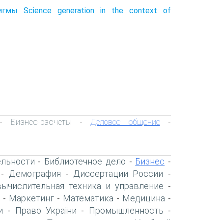
мы Science generation in the context of
Бизнес-расчеты
Деловое общение
-
-
-
ельности
Библиотечное дело
Бизнес
-
-
-
Демография
Диссертации России
-
-
-
вычислительная техника и управление
-
Маркетинг
Математика
Медицина
-
-
-
-
и
Право України
Промышленность
-
-
-