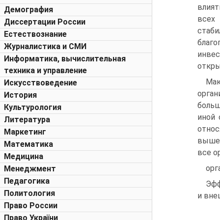
влият
Демография
всех
Диссертации России
стаб
Естествознание
благо
Журналистика и СМИ
инвес
Информатика, вычислительная
откры
техника и управление
Ма
Искусствоведение
орган
История
больш
Культурология
иной 
Литература
относ
Маркетинг
выше 
Математика
все о
Медицина
орг
Менеджмент
Педагогика
Эфф
Политология
и вне
Право России
Право України