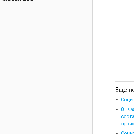
Еще п
Соци
8. Ф
сост
произ
Соци