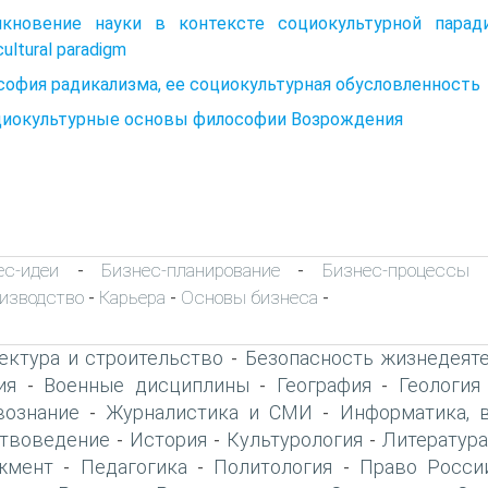
икновение науки в контексте социокультурной парадиг
cultural paradigm
офия радикализма, ее социокультурная обусловленность
оциокультурные основы философии Возрождения
ес-идеи
Бизнес-планирование
Бизнес-процессы
-
-
изводство
Карьера
Основы бизнеса
-
-
-
ектура и строительство
Безопасность жизнедеят
-
ия
Военные дисциплины
География
Геология
-
-
-
вознание
Журналистика и СМИ
Информатика, 
-
-
твоведение
История
Культурология
Литература
-
-
-
жмент
Педагогика
Политология
Право Росси
-
-
-