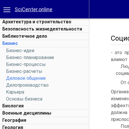
SciCenter.online
Архитектура и строительство
Безопасность жизнедеятельности
Библиотечное дело
Соци
Бизнес
Бизнес-идеи
- это п
Бизнес-планирование
влияют 
Бизнес-процессы
Люд
Бизнес-расчеты
социа
Деловое общение
От 
Делопроизводство
Органи
Карьера
измене
Основы бизнеса
эффекти
Биология
должна 
Военные дисциплины
приспос
География
По
Геология