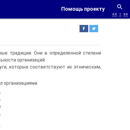
Помощь проекту
<<
↑
>>
ные традиции. Они в определенной степени
ьности организаций.
уги, которые соответствуют их этническим,
л организациями.
ь
е
я
,
т