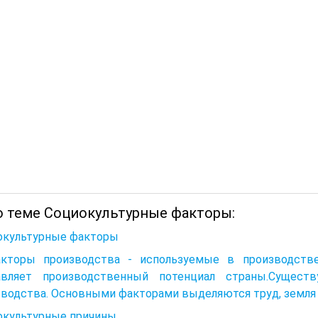
о теме Социокультурные факторы:
окультурные факторы
акторы производства - используемые в производств
авляет производственный потенциал страны.Сущест
водства. Основными факторами выделяются труд, земля 
окультурные причины.