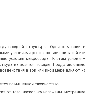
я
я
ь
и
т
я
еждународной структуры. Одни компании в
ыми условиями рынка, но все они в той или
ные условия макросреды. К этим условиям
и откуда вывозятся товары. Представленные
воздействия в той или иной мере влияют на
ается повышенной сложностью.
ит от того, насколько налажены внутренние