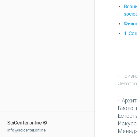
Возн
socio
Филос
1. С
Бизн
-
Делопро
Архит
-
Биолог
Естест
SciCenter.online ©
Искусс
Менед
info@scicenter.online