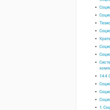
Социо
Соци
Тезис
Соци
Крит
Соци
Соци
Сист
комп
14.4.
Соци
Социо
Социо
1. Со