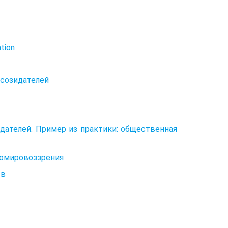
tion
-созидателей
дателей. Пример из практики: общественная
гомировоззрения
тв