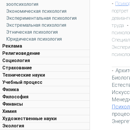
Психо
-
зоопсихология
портрет
Экономическая психология
девиант
Экспериментальная психология
труда
Экстремальная психология
Этническая психология
психоло
Юридическая психология
Специа
Реклама
Экспер
Религиоведение
психоло
Социология
Страхование
Архит
-
Технические науки
Биолог
Учебный процесс
Естест
Физика
Искусс
Философия
Менед
Финансы
Психол
Химия
процес
Художественные науки
Энерге
Экология