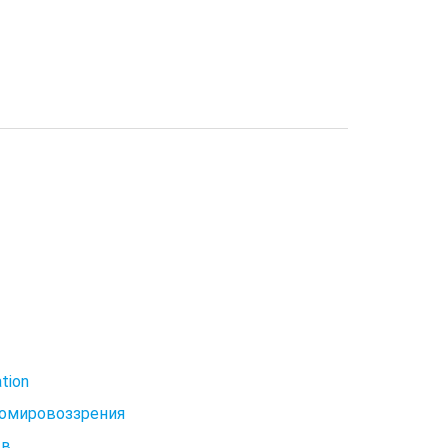
tion
гомировоззрения
тв