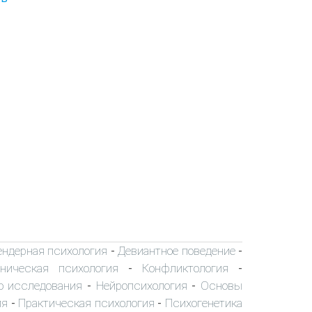
ендерная психология
Девиантное поведение
-
-
ническая психология
Конфликтология
-
-
о исследования
Нейропсихология
Основы
-
-
ия
Практическая психология
Психогенетика
-
-