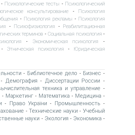
Психологические тесты
Психологический
-
-
огическое консультирование
Психология
-
общения
Психология рекламы
Психология
-
-
пия
Психофизиология
Реабилитационная
-
-
гических терминов
Социальная психология
-
-
сихология
Экономическая психология
-
-
Этническая психология
Юридическая
-
-
ельности
Библиотечное дело
Бизнес
-
-
-
Демография
Диссертации России
-
-
-
вычислительная техника и управление
-
Маркетинг
Математика
Медицина
-
-
-
-
и
Право України
Промышленность
-
-
-
рахование
Технические науки
Учебный
-
-
ственные науки
Экология
Экономика
-
-
-