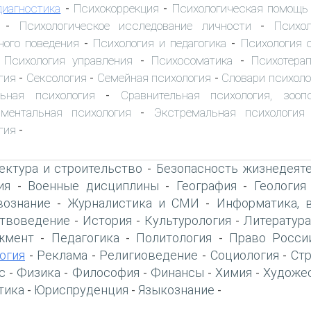
диагностика
Психокоррекция
Психологическая помощь
-
-
Психологическое исследование личности
Психол
-
-
ного поведения
Психология и педагогика
Психология 
-
-
Психология управления
Психосоматика
Психотера
-
-
-
гия
Сексология
Семейная психология
Словари психоло
-
-
-
льная психология
Сравнительная психология, зооп
-
иментальная психология
Экстремальная психология
-
гия
-
ектура и строительство
Безопасность жизнедеят
-
ия
Военные дисциплины
География
Геология
-
-
-
вознание
Журналистика и СМИ
Информатика, 
-
-
твоведение
История
Культурология
Литература
-
-
-
жмент
Педагогика
Политология
Право Росси
-
-
-
огия
Реклама
Религиоведение
Социология
Ст
-
-
-
-
с
Физика
Философия
Финансы
Химия
Художе
-
-
-
-
-
тика
Юриспруденция
Языкознание
-
-
-