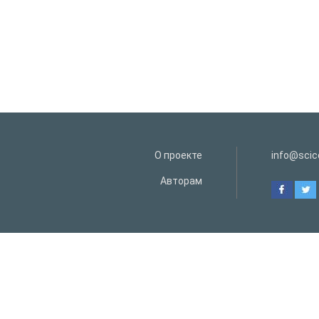
О проекте
info@scice
Авторам