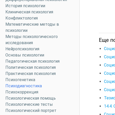
История психологии
Клиническая психология
Конфликтология
Математические методы в
психологии
Методы психологического
Еще п
исследования
Соци
Нейропсихология
Основы психологии
Соци
Педагогическая психология
Социо
Политическая психология
Соци
Практическая психология
Психогенетика
Соци
Психодиагностика
Соци
Психокоррекция
Тезис
Психологическая помощь
Психологические тесты
14.4.
Психологический портрет
Соци