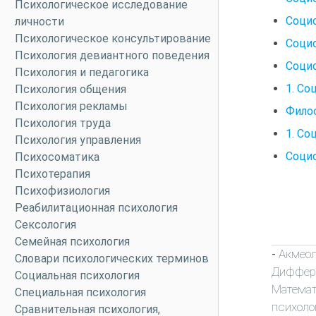
Психологическое исследование
Социо
личности
Психологическое консультирование
Соци
Психология девиантного поведения
Социо
Психология и педагогика
1. Со
Психология общения
Психология рекламы
Филос
Психология труда
1. С
Психология управления
Соци
Психосоматика
Психотерапия
Психофизиология
Реабилитационная психология
Сексология
Семейная психология
Акмео
-
Словари психологических терминов
Диффер
Социальная психология
Математ
Специальная психология
психоло
Сравнительная психология,