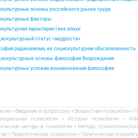
культурные основы российского рынка труда.
окультурные факторы
культурная характеристика эпохи
циокультурный статус «мудрости»
офия радикализма, ее социокультурная обусловленность
оциокультурные основы философии Возрождения
окультурные условия возникновения философии
логия
Введение в профессию
Возрастная психология
Г
-
-
-
енциальная психология
История психологии
Кли
-
-
ические методы в психологии
Методы психологическог
-
гии
Педагогическая психология
Политическая психолог
-
-