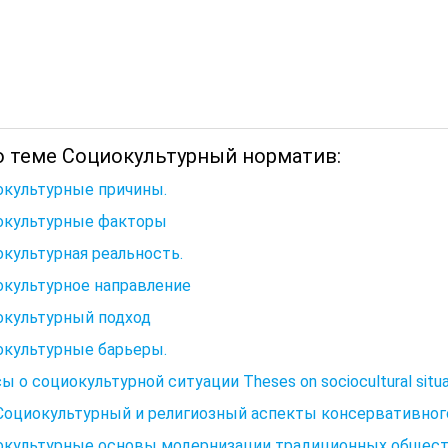
о теме Социокультурный норматив:
окультурные причины.
окультурные факторы
культурная реальность.
окультурное направление
окультурный подход
окультурные барьеры.
ы о социокультурной ситуации Theses on sociocultural situa
 Социокультурный и религиозный аспекты консервативно
окультурные основы модернизации традиционных общес