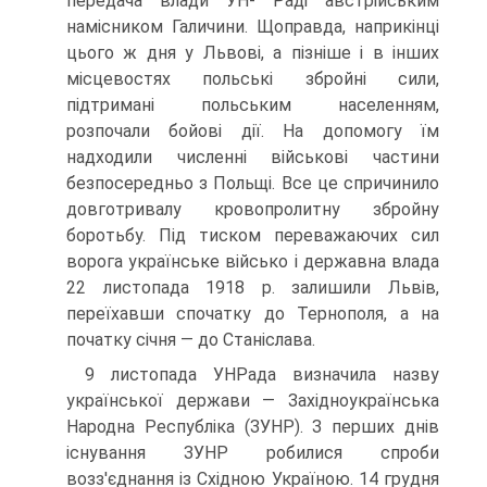
передача влади УН- Раді австрійським
намісником Галичини. Щоправда, наприкінці
цього ж дня у Львові, а пізніше і в інших
місцевостях польські збройні сили,
підтримані польським населенням,
розпочали бойові дії. На допомогу їм
надходили численні військові частини
безпосередньо з Польщі. Все це спричинило
довготривалу кровопролитну збройну
боротьбу. Під тиском переважаючих сил
ворога українське військо і державна влада
22 листопада 1918 р. залишили Львів,
переїхавши спочатку до Тернополя, а на
початку січня — до Станіслава.
9 листопада УНРада визначила назву
української держави — Західноукраїнська
Народна Республіка (ЗУНР). З перших днів
існування ЗУНР робилися спроби
возз'єднання із Східною Україною. 14 грудня