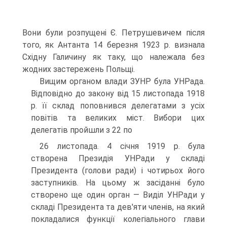
Вони були розпущені Є. Петрушевичем після
того, як Антанта 14 березня 1923 р. визнала
Східну Галичину як таку, що належала без
жодних застережень Польщі.
Вищим органом влади ЗУНР була УНРада.
Відповідно до закону від 15 листопада 1918
р. її склад поповнився делегатами з усіх
повітів та великих міст. Вибори цих
делегатів пройшли з 22 по
26 листопада. 4 січня 1919 р. була
створена Президія УНРади у складі
Президента (голови ради) і чотирьох його
заступників. На цьому ж засіданні було
створено ще один орган — Виділ УНРади у
складі Президента та дев'яти членів, на який
покладалися функції колегіального глави