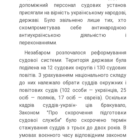
допоміжний персонал судових установ
присягали на вірність українському народові,
державі. Було звільнено лише тих, хто
скомпрометував себе антинародною
антиукраїнською діяльністю і
переконаннями.
Незабаром розпочалося реформування
судової системи. Територія держави була
поділена на 12 судових округів і 130 судових
повітів. З урахуванням національного складу
до них належало обрати суддів окружних і
повітових судів (102 особи — українців, 25
осіб — поляків, 17 осіб — євреїв). Оскільки
кадрів суддів-україн- ців бракувало,
Законом "Про скорочення підготовки
судової служби" було скорочено термін
стажування суддів з трьох до двох років. В
умовах воєнного часу відповідним законом