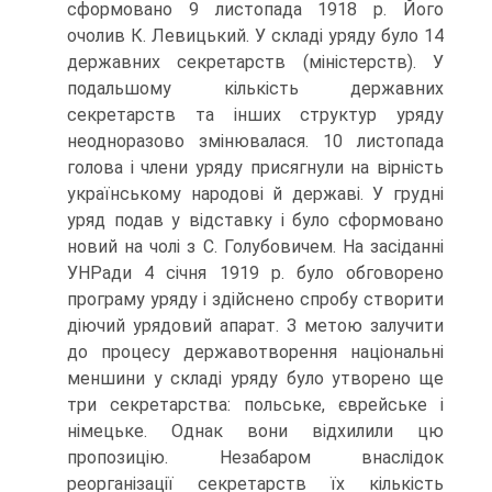
сформовано 9 листопада 1918 р. Його
очолив К. Левицький. У складі уряду було 14
державних секретарств (міністерств). У
подальшому кількість державних
секретарств та інших структур уряду
неодноразово змінювалася. 10 листопада
голова і члени уряду присягнули на вірність
українському народові й державі. У грудні
уряд подав у відставку і було сформовано
новий на чолі з С. Голубовичем. На засіданні
УНРади 4 січня 1919 р. було обговорено
програму уряду і здійснено спробу створити
діючий урядовий апарат. З метою залучити
до процесу державотворення національні
меншини у складі уряду було утворено ще
три секретарства: польське, єврейське і
німецьке. Однак вони відхилили цю
пропозицію. Незабаром внаслідок
реорганізації секретарств їх кількість