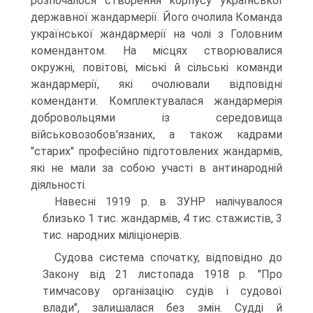
розпочалося створення корпусу української
державної жандармерії. Його очолила Команда
української жандармерії на чолі з Головним
комендантом. На місцях створювалися
окружні, повітові, міські й сільські команди
жандармерії, які очолювали відповідні
коменданти. Комплектувалася жандармерія
добровольцями із середовища
військовозобов'язаних, а також кадрами
"старих" професійно підготовлених жандармів,
які не мали за собою участі в антинародній
діяльності.
Навесні 1919 р. в ЗУНР налічувалося
близько 1 тис. жандармів, 4 тис. стажистів, 3
тис. народних міліціонерів.
Судова система спочатку, відповідно до
Закону від 21 листопада 1918 р. "Про
тимчасову організацію судів і судової
влади", залишалася без змін. Судді й