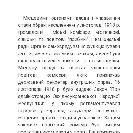
Місцевими органами влади і управління
стали обрані населенням у листопаді 1918 р.
громадські і міські комісари, містечкові,
сільські та повітові "прибічні" і національні
ради. Органи самоврядування функціонували
за старим австрійським зразком, хоча й були
скасовані привілеї шляхти та всілякі цензи.
Місцеву владу в повітах здійснювали
повітові комісари, яких призначав
державний секретар внутрішніх справ. 16
листопада 1918 р. було видано Закон "Про
адміністрацію Західноукраїнської Народної
Республіки", у якому регламентувався
порядок утворення, структура та функції
місцевих органів влади й управління. За цим
законом повітовий комісар був вищим
представником влади у повіті. Він призначав