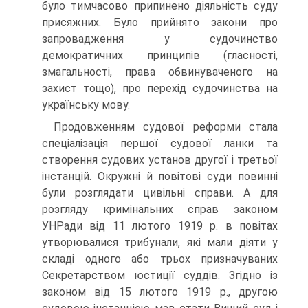
було тимчасово припинено діяльність суду
присяжних. Було прийнято закони про
запровадження у судочинство
демократичних принципів (гласності,
змагальності, права обвинуваченого на
захист тощо), про перехід судочинства на
українську мову.
Продовженням судової реформи стала
спеціалізація першої судової ланки та
створення судових установ другої і третьої
інстанцій. Окружні й повітові суди повинні
були розглядати цивільні справи. А для
розгляду кримінальних справ законом
УНРади від 11 лютого 1919 р. в повітах
утворювалися трибунали, які мали діяти у
складі одного або трьох призначуваних
Секретарством юстиції суддів. Згідно із
законом від 15 лютого 1919 р., другою