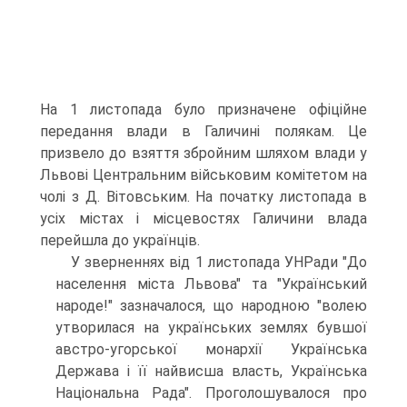
На 1 листопада було призначене офіційне
передання влади в Галичині полякам. Це
призвело до взяття збройним шляхом влади у
Львові Центральним військовим комітетом на
чолі з Д. Вітовським. На початку листопада в
усіх містах і місцевостях Галичини влада
перейшла до українців.
У зверненнях від 1 листопада УНРади "До
населення міста Львова" та "Український
народе!" зазначалося, що народною "волею
утворилася на українських землях бувшої
австро-угорської монархії Українська
Держава і її найвисша власть, Українська
Національна Рада". Проголошувалося про