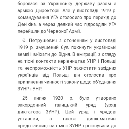
боролася за Українську державу разом з
армією Директорії. Але у листопаді 1919 р.
командування УГА оголосило про перехід до
Денікіна, а через деякий час підрозділи УГА
перейшли до Червоної Армії.
Є. Петрушевич з оточенням у листопаді
1919 р. змушений був покинути українські
землі і виїхати до Відня. В еміграції, з огляду
на тісні контакти керівництва УНР і Польщі
та неспроможність УНР захистити західних
українців від Польщі, він оголосив про
припинення чинності закону щодо об'єднання
ЗУНР і УНР.
25 липня 1920 р. було утворено
закордонний галицький уряд (уряд
диктатора ЗУНР). Цей уряд і урядові
установи, а також дипломатичні
представництва і місії ЗУНР проіснували до