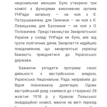
національних меншин. Було утворено три
комісії з функціями виконавчих органів
УНРади: загальну — на чолі з Є.
Петрушевичем, для Галичини — на чолі з К.
Левицьким, для Буковини — на чолі з О.
Поповичем. Представництва Закарпатської
України у складі УНРади не було, але від
групи політичних діячів Закарпаття надійшло
повідомлення, що закарпатські українці
бажають приєднатися до Української
держави.
Бажаючи узгодити програму своєї
діяльності з австрійською владою,
Українська Національна Рада направила до
Відня повноважну делегацію. Однак
австрійський уряд схилявся до створеної 28
жовтня 1918 р. у Кракові Польської
ліквідаційної комісії, маючи на меті перехід