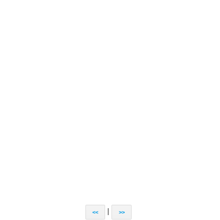
|
<<
>>