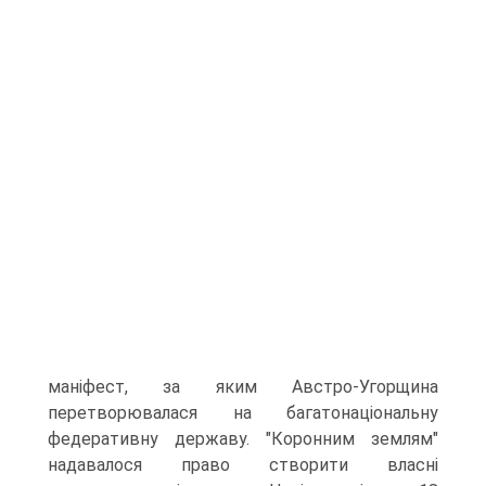
маніфест, за яким Австро-Угорщина
перетворювалася на багатонаціональну
федеративну державу. "Коронним землям"
надавалося право створити власні