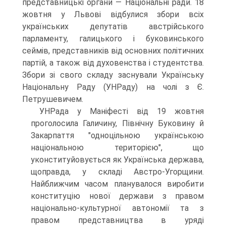
представницькі органи — Національні ради. 18
жовтня у Львові відбулися збори всіх
українських депутатів австрійського
парламенту, галицького і буковинського
сеймів, представників від основних політичних
партій, а також від духовенства і студентства.
Збори зі свого складу заснували Українську
Національну Раду (УНРаду) на чолі з Є.
Петрушевичем.
УНРада у Маніфесті від 19 жовтня
проголосила Галичину, Північну Буковину й
Закарпаття "одноцільною українською
національною територією", що
уконституйовується як Українська держава,
щоправда, у складі Австро-Угорщини.
Найближчим часом планувалося виробити
конституцію нової держави з правом
національно-культурної автономії та з
правом представництва в уряді