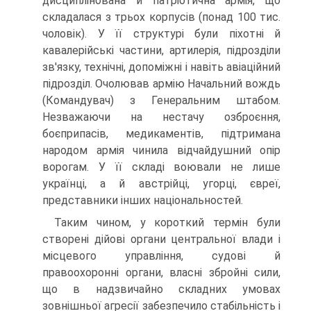
дисциплінована й патріотична армія, що
складалася з трьох корпусів (понад 100 тис.
чоловік). У її структурі були піхотні й
кавалерійські частини, артилерія, підрозділи
зв'язку, технічні, допоміжні і навіть авіаційний
підрозділ. Очолював армію Начальний вождь
(Командувач) з Генеральним штабом.
Незважаючи на нестачу озброєння,
боєприпасів, медикаментів, підтримана
народом армія чинила відчайдушний опір
ворогам. У її складі воювали не лише
українці, а й австрійці, угорці, євреї,
представники інших національностей.
Таким чином, у короткий термін були
створені дійові органи центральної влади і
місцевого управління, судові й
правоохоронні органи, власні збройні сили,
що в надзвичайно складних умовах
зовнішньої агресії забезпечило стабільність і