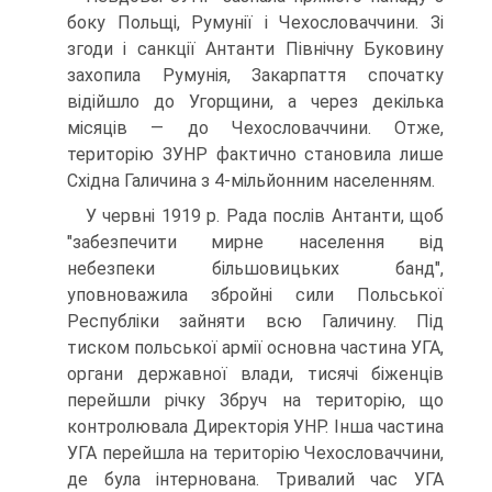
боку Польщі, Румунії і Чехословаччини. Зі
згоди і санкції Антанти Північну Буковину
захопила Румунія, Закарпаття спочатку
відійшло до Угорщини, а через декілька
місяців — до Чехословаччини. Отже,
територію ЗУНР фактично становила лише
Східна Галичина з 4-мільйонним населенням.
У червні 1919 р. Рада послів Антанти, щоб
"забезпечити мирне населення від
небезпеки більшовицьких банд",
уповноважила збройні сили Польської
Республіки зайняти всю Галичину. Під
тиском польської армії основна частина УГА,
органи державної влади, тисячі біженців
перейшли річку Збруч на територію, що
контролювала Директорія УНР. Інша частина
УГА перейшла на територію Чехословаччини,
де була інтернована. Тривалий час УГА