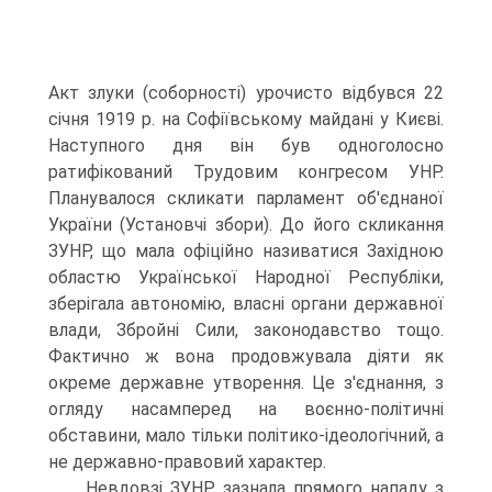
Акт злуки (соборності) урочисто відбувся 22
січня 1919 р. на Софіївському майдані у Києві.
Наступного дня він був одноголосно
ратифікований Трудовим конгресом УНР.
Планувалося скликати парламент об'єднаної
України (Установчі збори). До його скликання
ЗУНР, що мала офіційно називатися Західною
областю Української Народної Республіки,
зберігала автономію, власні органи державної
влади, Збройні Сили, законодавство тощо.
Фактично ж вона продовжувала діяти як
окреме державне утворення. Це з'єднання, з
огляду насамперед на воєнно-політичні
обставини, мало тільки політико-ідеологічний, а
не державно-правовий характер.
Невдовзі ЗУНР зазнала прямого нападу з