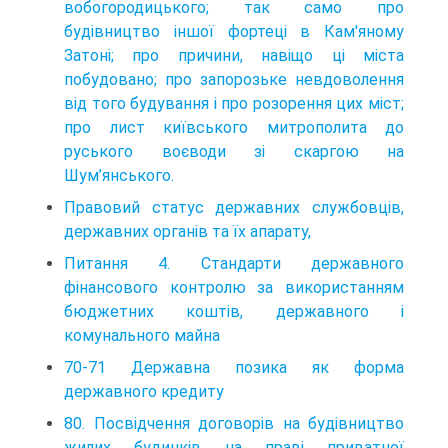
вобогородицького; так само про
будівництво іншої фортеці в Кам'яному
Затоні; про причини, навіщо ці міста
побудовано; про запорозьке невдоволення
від того будування і про розорення цих міст;
про лист київського митрополита до
руського воєводи зі скаргою на
Шум’янського.
Правовий статус державних службовців,
державних органів та їх апарату,
Питання 4. Стандарти державного
фінансового контролю за використанням
бюджетних коштів, державного і
комунального майна
70-71 Державна позика як форма
державного кредиту
80. Посвідчення договорів на будівництво
жилих будинків на праві приватної