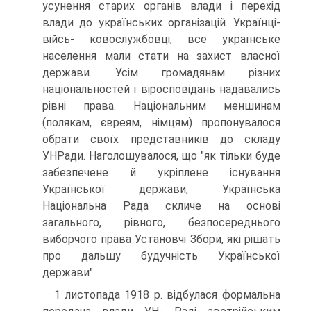
усунення старих органів влади і перехід
влади до українських організацій. Українці-
війсь- ковослужбовці, все українське
населення мали стати на захист власної
держави. Усім громадянам різних
національностей і віросповідань надавались
рівні права. Національним меншинам
(полякам, євреям, німцям) пропонувалося
обрати своїх представників до складу
УНРади. Наголошувалося, що "як тільки буде
забезпечене й укріплене існування
Української держави, Українська
Національна Рада скличе на основі
загального, рівного, безпосереднього
виборчого права Установчі Збори, які рішать
про дальшу будучність Української
держави".
1 листопада 1918 р. відбулася формальна