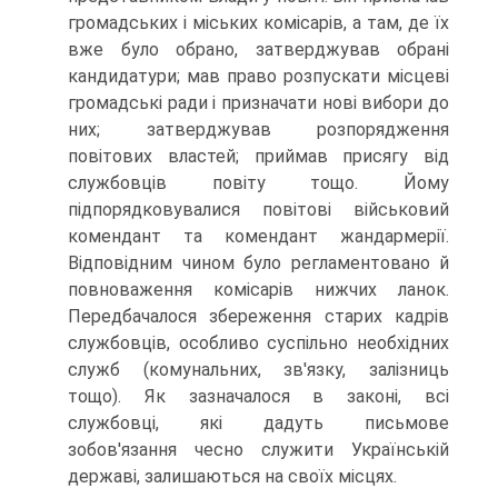
громадських і міських комісарів, а там, де їх
вже було обрано, затверджував обрані
кандидатури; мав право розпускати місцеві
громадські ради і призначати нові вибори до
них; затверджував розпорядження
повітових властей; приймав присягу від
службовців повіту тощо. Йому
підпорядковувалися повітові військовий
комендант та комендант жандармерії.
Відповідним чином було регламентовано й
повноваження комісарів нижчих ланок.
Передбачалося збереження старих кадрів
службовців, особливо суспільно необхідних
служб (комунальних, зв'язку, залізниць
тощо). Як зазначалося в законі, всі
службовці, які дадуть письмове
зобов'язання чесно служити Українській
державі, залишаються на своїх місцях.