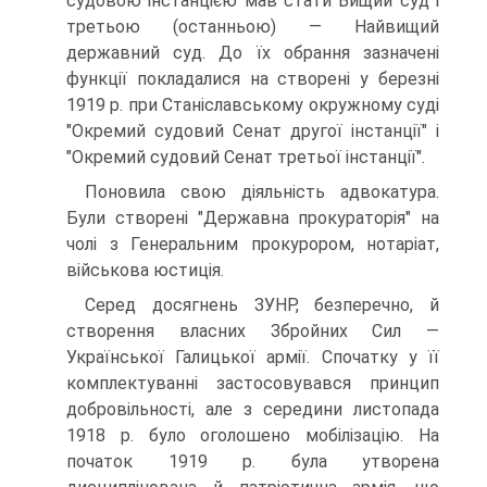
судовою інстанцією мав стати Вищий суд і
третьою (останньою) — Найвищий
державний суд. До їх обрання зазначені
функції покладалися на створені у березні
1919 р. при Станіславському окружному суді
"Окремий судовий Сенат другої інстанції" і
"Окремий судовий Сенат третьої інстанції".
Поновила свою діяльність адвокатура.
Були створені "Державна прокураторія" на
чолі з Генеральним прокурором, нотаріат,
військова юстиція.
Серед досягнень ЗУНР, безперечно, й
створення власних Збройних Сил —
Української Галицької армії. Спочатку у її
комплектуванні застосовувався принцип
добровільності, але з середини листопада
1918 р. було оголошено мобілізацію. На
початок 1919 р. була утворена