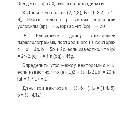
Зна д что j р| з 50, найти ею координаты.
8, Даны вектора а = (2,-1,3), Ъ= (1,-3,2), с ^ -
4), Найти вектор р, удовлетворяющий
условиям (ар) = —5, (bp) ас -llt (ср) = — 20.
9- Вычислить длину диагоналей
параллелограмма, построенного на векторах
а — р — 3q, b — 5р + 2q, если известно, что |р|
= 2\/2, jqj — = 3 и (pq) - 45g.
Определить угол между векторами а и Ь,
если известно, что (а - Ь)2 + (а -Ь 2Ь)г = 20 и
[а| = 1, \Ъ\ = 2.
Дэны три вектора а — (3,-6,-1), Ь = (1,4,-5),
о = (3,-4,12).