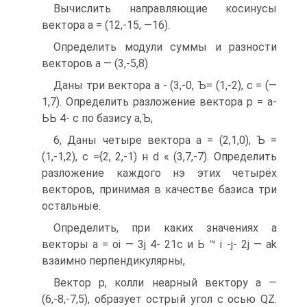
Вычислить направляющие косинусы
вектора а = (12,-15, —16).
Определить модули суммы и разности
векторов а — (3,-5,8)
Даны три вектора а - (3,-0, Ъ= (1,-2), с = (—
1,7). Определить разложение вектора р = а-
ЬЬ 4- с по базису а,Ъ,
6, Даны четыре вектора а = (2,1,0), Ъ =
(1,-1,2), с ={2, 2,-1) н d « (3,7,-7). Определить
разложение каждого нэ этих четырёх
векторов, принимая в качестве базиса три
остальные.
Определить, при каких значениях а
векторы а = oi — 3j 4- 21с и Ь ™ і -j- 2j — ak
взаимно перпендикулярны,
Вектор р, колли неарный вектору а —
(6,-8,-7,5), образует острый угол с осью QZ.