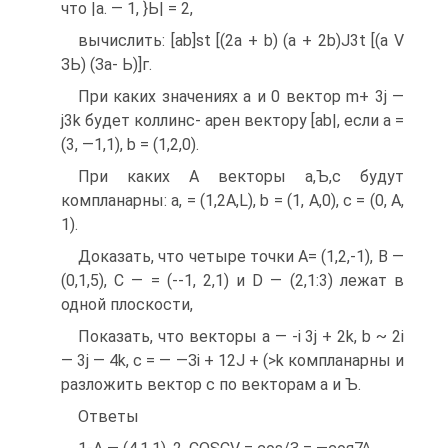
что |а. — 1, }Ь| = 2,
вычислить: [ab]st [(2а + b) (а + 2b)J3t [(а V
ЗЬ) (За- Ь)]г.
При каких значениях а и 0 вектор m+ 3j —
j3k будет коллинс- арен вектору [ab|, если а =
(3, —1,1), b = (1,2,0).
При каких А векторы а,Ъ,с будут
компланарны: а, = (1,2А,L), b = (1, А,0), с = (0, A,
1).
Доказать, что четыре точки А= (1,2,-1), В —
(0,1,5), С — = (--1, 2,1) и D — (2,1:3) лежат в
одной плоскости,
Показать, что векторы а — -i 3j + 2k, b ~ 2i
— 3j — 4k, с = — —Зі + 12J + (>k компланарны и
разложить вектор с по векторам а и Ъ.
Ответы