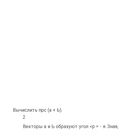
Вычислить прс (а + Ь).
2
Векторы а и Ь образуют угол <р = - я. Зная,