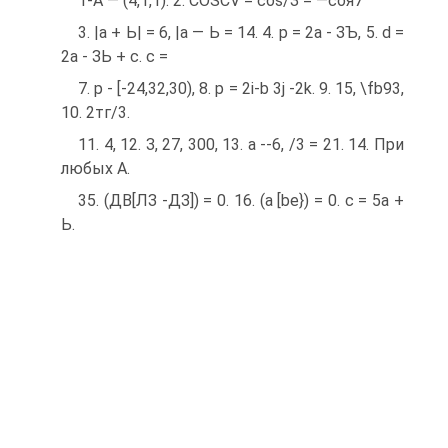
1-А — (4,1,1). 2. COSCV = cos/З = —соя7^
3. |а + Ь| = 6, |а — Ь = 14. 4. р = 2а - ЗЪ, 5. d =
2а - ЗЬ + с. с =
7. р - [-24,32,30), 8. р = 2i-b 3j -2k. 9. 15, \fb93,
10. 2тг/3.
11. 4, 12. З, 27, 300, 13. а --6, /3 = 21. 14. При
любых А.
35. (ДВ[ЛЗ -ДЗ]) = 0. 16. (a [be}) = 0. с = 5а +
Ь.