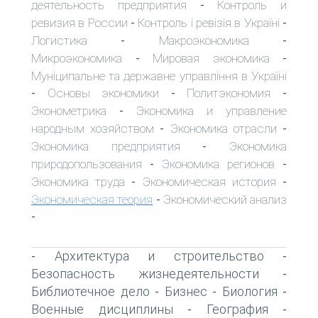
деятельность предприятия
Контроль и
-
ревизия в России
Контроль і ревізія в Україні
-
-
Логистика
Макроэкономика
-
-
Микроэкономика
Мировая экономика
-
-
Муніципальне та державне управління в Україні
Основы экономики
Политэкономия
-
-
-
Эконометрика
Экономика и управление
-
народным хозяйством
Экономика отрасли
-
-
Экономика предприятия
Экономика
-
природопользования
Экономика регионов
-
-
Экономика труда
Экономическая история
-
-
Экономическая теория
Экономический анализ
-
-
Архитектура и строительство
-
-
Безопасность жизнедеятельности
-
Библиотечное дело
Бизнес
Биология
-
-
-
Военные дисциплины
География
-
-