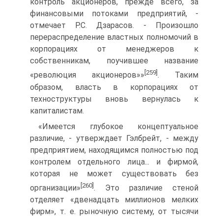
контроль акционеров, прежде всего, за
финансовыми потоками предприятий, -
отмечает Р.С. Дзарасов. - Произошло
перераспределение властных полномочий в
корпорациях от менеджеров к
собственникам, поучившее название
[259]
«революция акционеров»»
. Таким
образом, власть в корпорациях от
техноструктуры вновь вернулась к
капиталистам.
«Имеется глубокое концептуальное
различие, - утверждает Гэлбрейт, - между
предприятием, находящимся полностью под
контролем отдельного лица... и фирмой,
которая не может существовать без
[260]
организации»
. Это различие стеной
отделяет «двенадцать миллионов мелких
фирм», т. е. рыночную систему, от тысячи