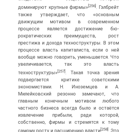
[256]
доминируют крупные фирмы»
. Гэлбрейт
также утверждает, что «основным
движущим мотивом в современном
процессе является достижение бю­
рократических преимуществ, рост
престижа и дохода техноструктуры. В этом
процессе власть капиталиста, если о ней
вообще можно говорить, уменьшается. Что
увеличивается, так это власть
[257]
техноструктуры»
. Такая точка зрения
подвергается критике советскими
экономистами. Н. Иноземцев и А.
Милейковский резонно замечают, что
главным конечным мотивом любого
частного бизнеса всегда было и остаётся
извлечение прибыли, ради которой,
собственно, фирмы и стремятся к тому
[258]
самому росту и расширению власти
. Это