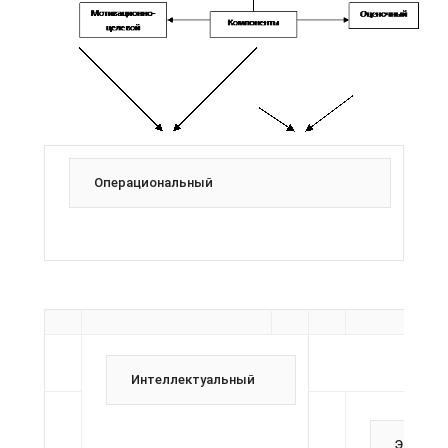
Операциональный
Интеллектуальный
Эмоцио