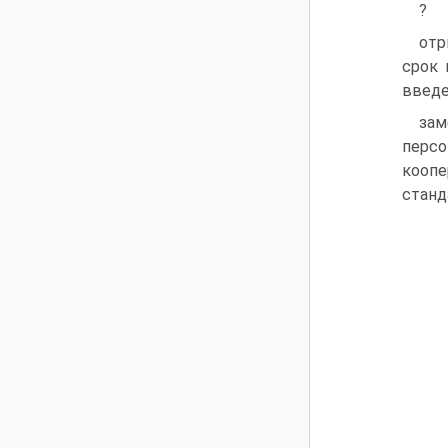
?
отр
срок 
введе
за
перс
коопе
станд