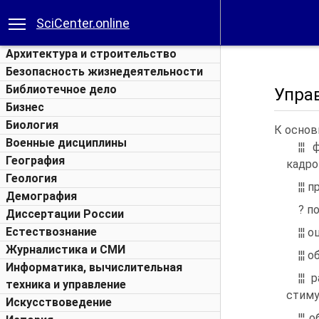
SciCenter.online
Архитектура и строительство
Безопасность жизнедеятельности
Библиотечное дело
Упра
Бизнес
Биология
К основ
Военные дисциплины
¦¦¦
География
кадро
Геология
¦¦¦
Демография
? п
Диссертации России
Естествознание
¦¦¦
Журналистика и СМИ
¦¦¦
Информатика, вычислительная
¦¦¦
техника и управление
стиму
Искусствоведение
¦¦¦