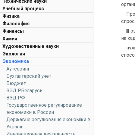
Технические науки
орган
Учебный процесс
Про
Физика
спрос
Философия
¦¦¦
Финансы
на ка
Химия
Художественные науки
нуж
Экология
спосо
Экономика
Аутсоринг
Бухгалтерский учет
Бюджет
ВЭД Р.Беларусь
ВЭД РФ
Государственное регулирование
экономики в России
Державне регулювання економіки в
Україні
Инновационная деятельность