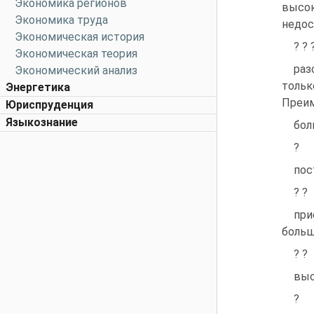
Экономика регионов
высо
Экономика труда
недос
Экономическая история
? ? 
Экономическая теория
раз
Экономический анализ
тольк
Энергетика
Преим
Юриспруденция
Языкознание
бол
?
пос
? ?
при
больш
? ?
выс
?