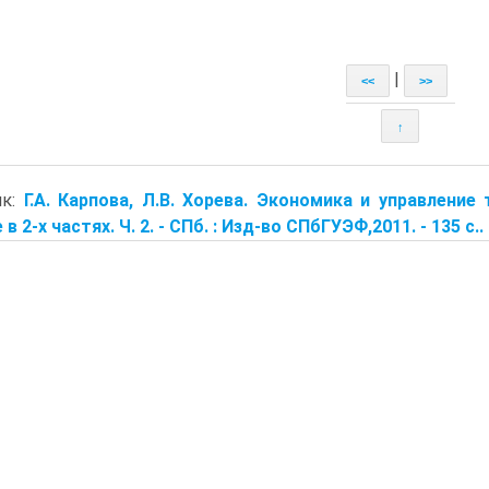
|
<<
>>
↑
ик:
Г.А. Карпова, Л.B. Хорева. Экономика и управление
в 2-х частях. Ч. 2. - СПб. : Изд-во СПбГУЭФ,2011. - 135 с..