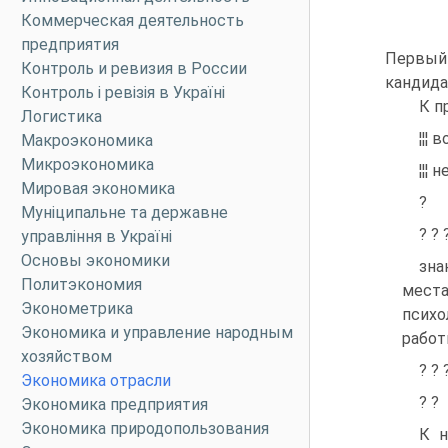
Коммерческая деятельность
предприятия
Первый 
Контроль и ревизия в России
кандида
Контроль і ревізія в Україні
К п
Логистика
¦¦¦
Макроэкономика
Микроэкономика
¦¦¦
Мировая экономика
?
Муніципальне та державне
? ? 
управління в Україні
Основы экономики
зна
Политэкономия
места
Эконометрика
псих
Экономика и управление народным
работ
хозяйством
? ? 
Экономика отрасли
? ?
Экономика предприятия
Экономика природопользования
К н