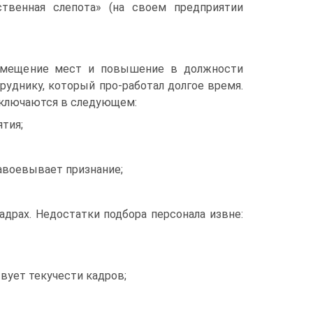
твенная слепота» (на своем предприятии
 замещение мест и повышение в должности
труднику, который про-работал долгое время.
аключаются в следующем:
тия;
завоевывает признание;
драх. Недостатки подбора персонала извне:
вует текучести кадров;