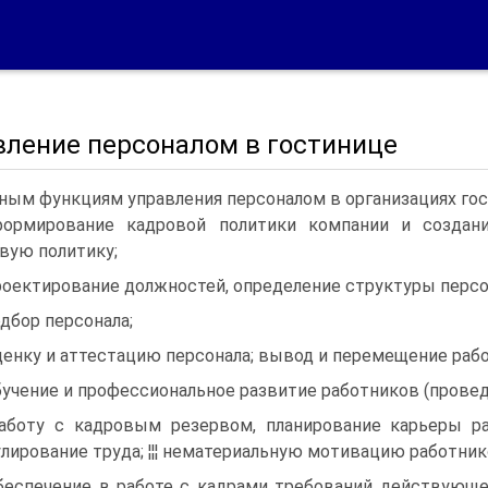
вление персоналом в гостинице
ным функциям управления персоналом в организациях го
 формирование кадровой политики компании и созда
вую политику;
 проектирование должностей, определение структуры персо
одбор персонала;
 оценку и аттестацию персонала; вывод и перемещение раб
 обучение и профессиональное развитие работников (прове
 работу с кадровым резервом, планирование карьеры р
лирование труда; ¦¦¦ нематериальную мотивацию работник
 обеспечение в работе с кадрами требований действующе