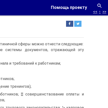
Помощь проекту
<<
↑
>>
стиничной сферы можно отнести следующие:
ние системы документов, отражающей эту
нала и требований к работникам;
отников;
дение тренингов);
аботников; ¦¦¦ совершенствование оплаты и
ов;
го трудового законодательства; ¦> кадровое