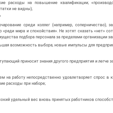
кие расходы на повышение квалификации; «производс
татки не видны);
?
очарование среди коллег (например, соперничество);
о «ради мира и спокойствия». Не хотят сказать «нет» со
ущества подбора персонала за пределами организации з
ьшая возможность выбора; новые импульсы для предприя
тупающий приносит знания другого предприятия и легче 
ем на работу непосредственно удовлетворяет спрос в ка
ие расходы при наборе;
окий удельный вес вновь принятых работников способст