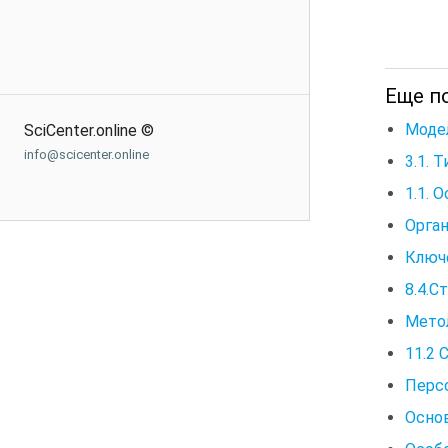
Еще п
Моде
SciCenter.online ©
info@scicenter.online
3.1. 
1.1. 
Орган
Ключ
8.4.С
Метол
11.2 
Перс
Основ