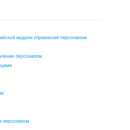
йской модели управления персоналом.
авление персоналом.
ицами
ия
м персоналом