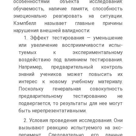
особен­ностями объекта исследования:
обучаемость, наличие памяти, способность
эмоционально реагировать на ситуации.
Кэмпбелл называет главные причины
нарушения внешней валидности:
1. Эффект тестирования — уменьшение
или увеличение восприимчивости испы­
туемых к экспериментальному
воздействию под влиянием тестирования.
Напри­мер, предварительный контроль
знаний учеников может повысить их
интерес к новому учебному материалу.
Поскольку генеральная совокупность
предвари­тельному тестированию не
подвергается, то результаты для нее могут
быть не­репрезентативными.
2. Условия проведения исследования. Они
вызывают реакцию испытуемого на экс­
перимент. Следовательно, его данные