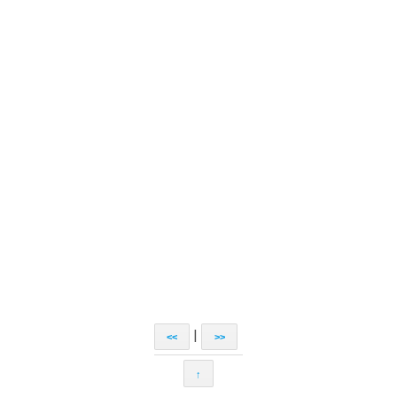
|
<<
>>
↑