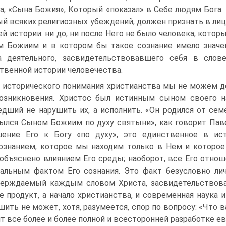
а, «Сына Божия», Который «показал» в Себе людям Бога.
й всяких религиозных убеждений, должен признать в ли
ей истории: ни до, ни после Него не было человека, кот
 Божиим и в котором бы такое сознание имело значен
а деятельного, засвидетельствовавшего себя в сло
твенной истории человечества.
 исторического понимания христианства мы не можем до
озникновения. Христос был истинным сыном своего на
дший не нарушить их, а исполнить. «Он родился от сем
ылся Сыном Божиим по духу святыни», как говорит Павел
ение Его к Богу «по духу», это единственное в ис
ознанием, которое мы находим только в Нем и которое
объяснено влиянием Его среды; наоборот, все Его отнош
альным фактом Его сознания. Это факт безусловно ли
верждаемый каждым словом Христа, засвидетельствов
е продукт, а начало христианства, и современная наука 
шить не может, хотя, разумеется, спор по вопросу: «Что в
т все более и более полной и всесторонней разработке ев