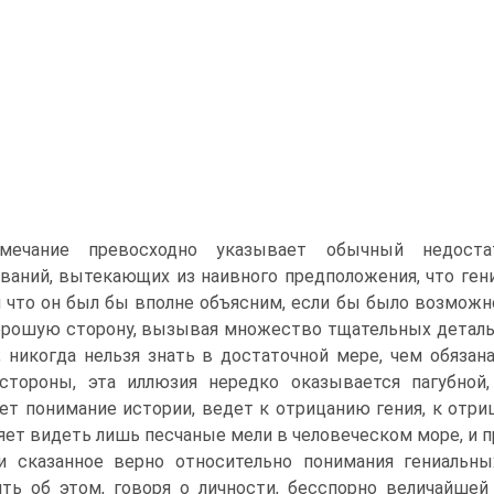
мечание превосходно указывает обычный недостат
ваний, вытекающих из наивного предположения, что гени
 что он был бы вполне объясним, если бы было возможно
рошую сторону, вызывая множество тщательных детальн
 никогда нельзя знать в достаточной мере, чем обязана
стороны, эта иллюзия нередко оказывается пагубной,
ет понимание истории, ведет к отрицанию гения, к отри
яет видеть лишь песчаные мели в человеческом море, и пр
и сказанное верно относительно понимания гениальны
ть об этом, говоря о личности, бесспорно величайшей