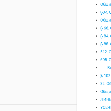
Общи
§34. 
Общие
§ 66.
§ 84.
§ 88.
512. 
695. 
Введ
§ 102
32. О
Общи
ЛИНЕ
УСЕ