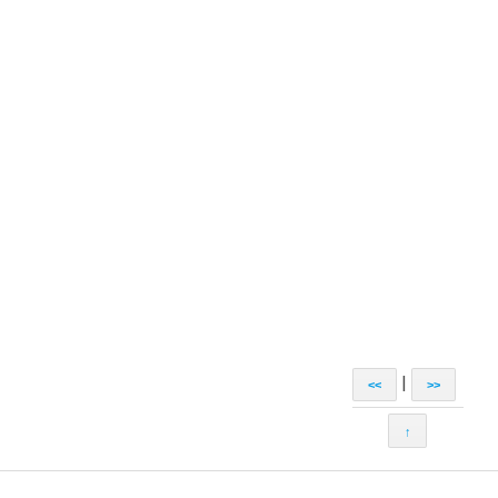
|
<<
>>
↑