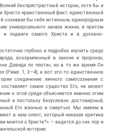
 Всякий беспристрастный историк, хотя бы и
це Христа нравственный факт, единственный
орый сознавал бы себя истинным, единородным
ие универсального начала жизни, и притом
ве и подвиге самого Христа и в духовно-
статочно глубоко и подробно изучить среду
рода, вскормленный в законе и пророках,
ени Давида по плоти», но в то же время Он
 (Римл. 1, 3—4); и вот это-то единственное
тории соединение личного самосознания с
 составляет самое существо Его, не может
ение к этой среде объясняется именно этим
чный и постольку безусловно достоверный,
анный Его жизнью и смертью. Мы имеем в
имеет в нем оплот, который никакая критика
ам мнится о Христе?» — ведется до сих пор и
ангельской истории.