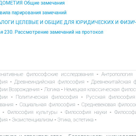
ОМЕТИЯ Общие замечания
авила парирования замечаний
НАЛОГИ ЦЕЛЕВЫЕ И ОБЩИЕ ДЛЯ ЮРИДИЧЕСКИХ И ФИЗИ
я 230. Рассмотрение замечаний на протокол
рнативные философские исследования
Антропология
-
фия
Древнеиндийская философия
Древнекитайская 
-
-
фии Возрождения
Логика
Немецкая классическая фило
-
-
фии
Политическая философия
Русская философия
-
-
вания
Социальная философия
Средневековая филос
-
-
Философия культуры
Философия науки
Философ
-
-
-
фия
Экзистенциализм
Этика, эстетика
-
-
-