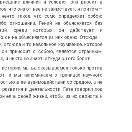
внешние влияния и условия; она вносит в
ое, что она от нее не заимствует, и притом —
, нечто такое, что само определяет собою
бо отношении. Гений не объясняется без
овий, среди которых он действует и
то он не объясняется из них одних. Отсюда —
и; отсюда и то невольное изумление, которое
о он приносит с собою, является странным,
 и никто не знает, откуда он его берет.
в истории; мы высказываемся только против
ют, и мы напоминаем о границах научного
ностью в ее взаимодействии со средою, а не
 развития и деятельности. Гёте говорил под
 он ел в своей жизни, чтобы из их свойств и