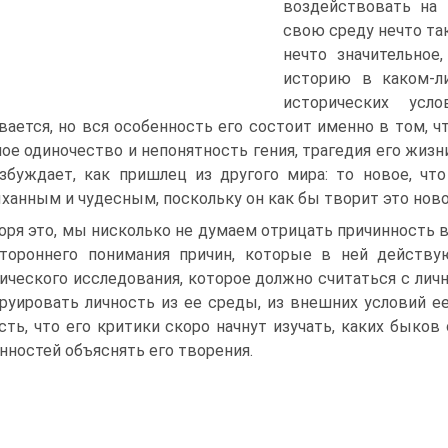
воздействовать на 
свою среду нечто так
нечто значительное
историю в каком-ли
исторических усл
вается, но вся особенность его состоит именно в том, ч
ое одиночество и непонятность гения, трагедия его жизн
збуждает, как пришлец из другого мира: то новое, чт
ханным и чудесным, поскольку он как бы творит это новое,
оря это, мы нисколько не думаем отрицать причинность 
тороннего понимания причин, которые в ней действу
ического исследования, которое должно считаться с лич
руировать личность из ее среды, из внешних условий ее
сть, что его критики скоро начнут изучать, каких быков
нностей объяснять его творения.