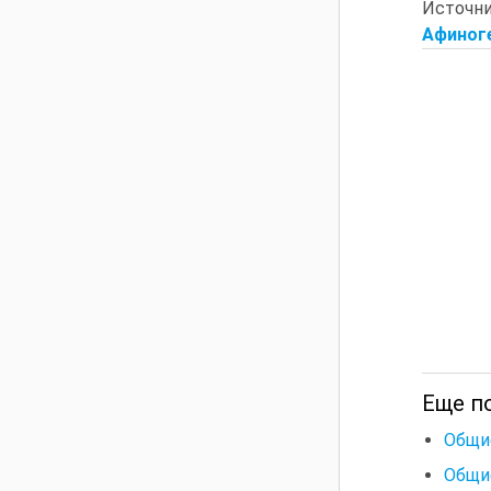
Источн
Афиноге
Еще по
Общи
Общи