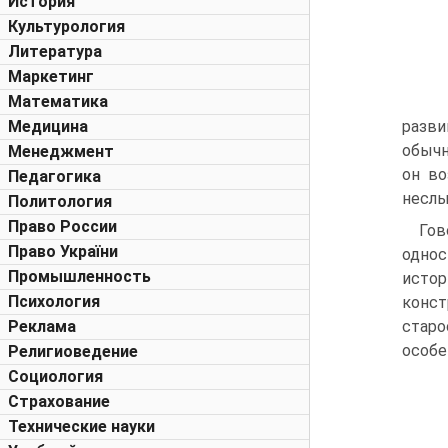
История
Культурология
Литература
Маркетинг
Математика
Медицина
разви
обычн
Менеджмент
он во
Педагогика
неслы
Политология
Право России
Гов
Право України
однос
Промышленность
истор
Психология
конст
Реклама
старо
особе
Религиоведение
Социология
Страхование
Технические науки