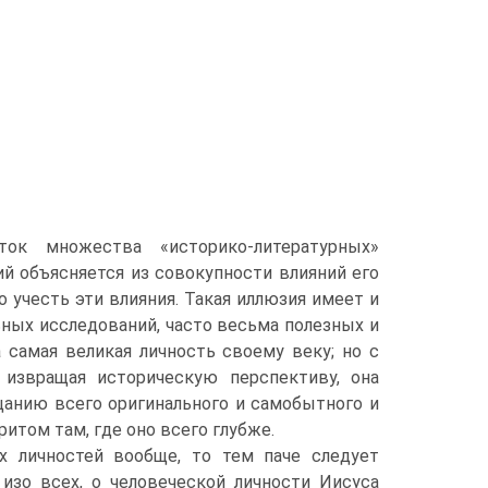
ок множества «историко-литературных»
й объясняется из совокупности влияний его
 учесть эти влияния. Такая иллюзия имеет и
ых исследований, часто весьма полезных и
 самая великая личность своему веку; но с
 извращая историческую перспективу, она
цанию всего оригинального и самобытного и
итом там, где оно всего глубже.
х личностей вообще, то тем паче следует
 изо всех, о человеческой личности Иисуса