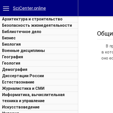
SciCenter.online
Архитектура и строительство
Безопасность жизнедеятельности
Библиотечное дело
Общи
Бизнес
Биология
В п
Военные дисциплины
в кот
География
оно е
Геология
Демография
Диссертации России
Естествознание
Журналистика и СМИ
Информатика, вычислительная
техника и управление
Искусствоведение