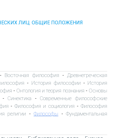
ЧЕСКИХ ЛИЦ. ОБЩИЕ ПОЛОЖЕНИЯ
Восточная философия
Древнегреческая
-
-
философия
История философии
История
-
-
софия
Онтология и теория познания
Основы
-
-
Синектика
Современные философские
-
-
офия
Философия и социология
Философия
-
-
ия религии
Философы
Фундаментальная
-
-