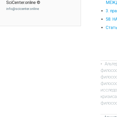
МЕЖД
SciCenter.online ©
info@scicenter.online
3. пр
58. 
Стать
Альте
-
филосо
филосо
филосо
исследо
кризиса
филосо