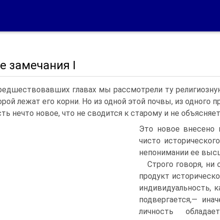
е замечания I
редшествовавших главах мы рассмотрели ту религиозную
орой лежат его корни. Но из одной этой почвы, из одного 
сть нечто новое, что не сводится к старому и не объясняет
Это новое внесено 
чисто историческог
непонимании ее высш
Строго говоря, ни
продукт историческо
индивидуальность, к
подвергается,— ина
личность облада