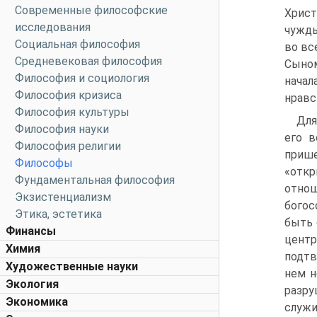
Современные философские
Христ
исследования
чужды
Социальная философия
во вс
Средневековая философия
Сыном
Философия и социология
начал
Философия кризиса
нравс
Философия культуры
Для
Философия науки
его в
Философия религии
прише
Философы
«откр
Фундаментальная философия
отнош
Экзистенциализм
богос
Этика, эстетика
быть 
Финансы
центр
Химия
подт
Художественные науки
нем н
Экология
разру
Экономика
служи