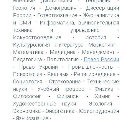
Военные дисциплины
География
-
-
Геология
Демография
Диссертации
-
-
России
Естествознание
Журналистика
-
-
и СМИ
Информатика, вычислительная
-
техника и управление
-
Искусствоведение
История
-
-
Культурология
Литература
Маркетинг
-
-
-
Математика
Медицина
Менеджмент
-
-
-
Педагогика
Политология
Право России
-
-
Право України
Промышленность
-
-
-
Психология
Реклама
Религиоведение
-
-
-
Социология
Страхование
Технические
-
-
науки
Учебный процесс
Физика
-
-
-
Философия
Финансы
Химия
-
-
-
Художественные науки
Экология
-
-
Экономика
Энергетика
Юриспруденция
-
-
Языкознание
-
-