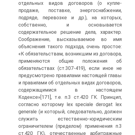
отдельных видов договоров (о купле-
продаже, поставке, энергоснабжении,
подряде, перевозке и др.), на которых,
собственно, и основывается
содержательное решение дела, характер.
Соображение, высказываемое во имя
объяснения такого подхода, очень простое:
«К обязательствам, возникшим из договора,
применяются общие положения об
обязательствах (ст.307-419), если иное не
предусмотрено правилами настоящей главы
и правилами об отдельных видах договоров,
содержащимися в настоящем
Кодексе»[171], т.е. п.3 ст.420 ГК. Принцип,
согласно которому lex speciale derogat lex
generale (и который, следовательно, должен
служить естественно-юридическим
ограничителем (пределом) применения п.3
ст.420 ГК), отечественные арбитражные