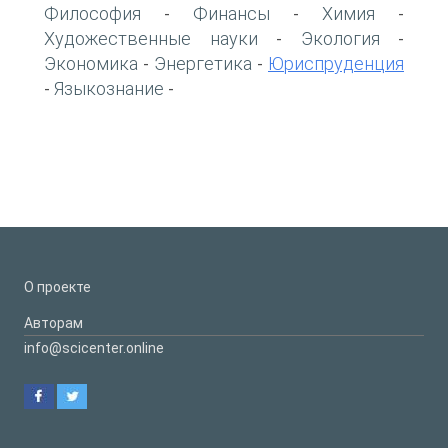
Философия
Финансы
Химия
-
-
-
Художественные науки
Экология
-
-
Экономика
Энергетика
Юриспруденция
-
-
Языкознание
-
-
О проекте
Авторам
info@scicenter.online