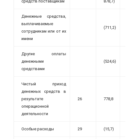
средств поставщикам
878,7)
868,0)
Денежные средства,
выплачиваемые
(711,2)
(709,0
сотрудникам или от их
имени
Другие оплаты
денежными
(524,6)
(476,8
средствами
Чистый приход
денежных средств в
результате
26
778,8
721,5
операционной
деятельности
Особые расходы
29
(15,7)
(33,3)