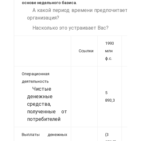
основе недельного базиса.
А какой период времени предпочитает Ваш
организация?
Насколько это устраивает Вас?
1993
1992
Ссылки
млн
млн
ф.с.
ф.с.
Операционная
деятельность
Чистые
5
5
денежные
893,3
775,3
средства,
полученные от
потребителей
Выплаты денежных
(3
(3