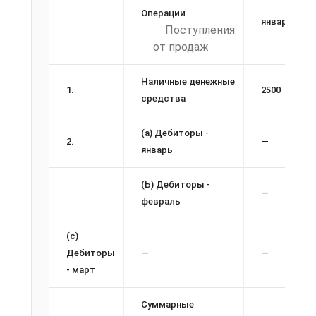
Операции
январь
Поступления
ф.с
от продаж
Наличные денежные
1.
2500
средства
(а) Дебиторы -
2.
—
январь
(Ь) Дебиторы -
—
февраль
(с)
Дебиторы
—
—
- март
Суммарные