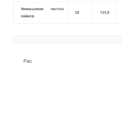
Уменьшение чистых
28
135,9
65,7
займов
Рис.