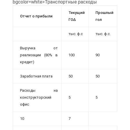
bgcolor=white>Транспортные расходы
Текущий
Прошлый
Отчет о прибыли
ΓΟΔ
гол
тыс. ф.с
тыс. ф.с.
Выручка от
реализации (80% в
100
90
кредит)
Заработная плата
50
50
Расходы на
конструкторский
5
5
офис
10
7