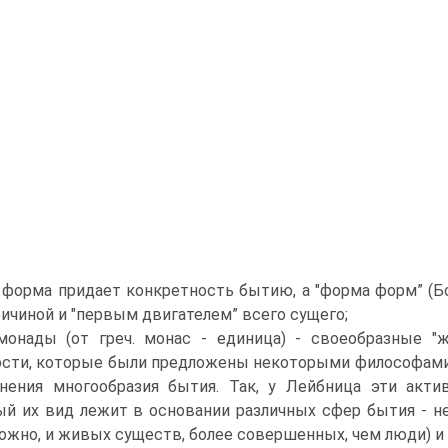
форма придает конкретность бытию, а "форма форм” (Б
ичиной и "первым двигателем” всего сущего;
монады (от греч. монас - единица) - своеобразные "
сти, которые были предложены некоторыми философами (Д.
нения многообразия бытия. Так, у Лейбница эти акти
й их вид лежит в основании различных сфер бытия - н
ожно, и живых существ, более совершенных, чем люди) и 