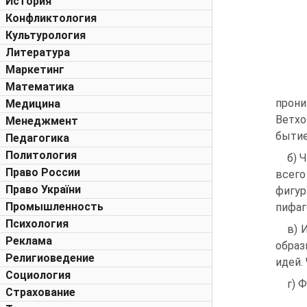
История
Конфликтология
Культурология
Литература
Маркетинг
Математика
прони
Медицина
Ветхо
Менеджмент
бытие”
Педагогика
Политология
б) 
Право России
всего
Право України
фигу
Промышленность
пифаг
Психология
в) 
Реклама
образ
Религиоведение
идей.
Социология
г) 
Страхование