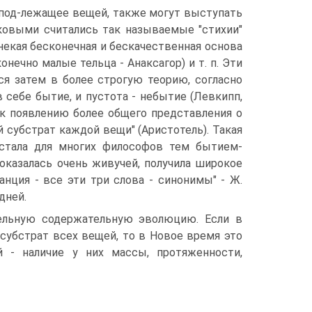
 под-лежащее вещей, также могут выступать
аковыми считались так называемые "стихии"
 - некая бесконечная и бескачественная основа
нечно малые тельца - Анаксагор) и т. п. Эти
я затем в более строгую теорию, согласно
себе бытие, и пустота - небытие (Левкипп,
 к появлению более общего представления о
й субстрат каждой вещи" (Аристотель). Такая
 стала для многих философов тем бытием-
оказалась очень живучей, получила широкое
нция - все эти три слова - синонимы" - Ж.
дней.
тельную содержательную эволюцию. Если в
 субстрат всех вещей, то в Новое время это
 - наличие у них массы, протяженности,