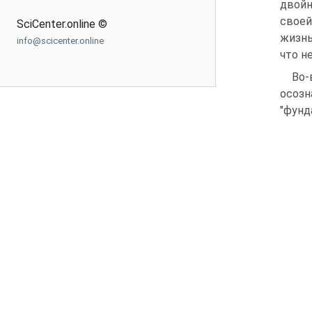
двойн
своей
SciCenter.online ©
жизнь
info@scicenter.online
что н
Во-
осозн
"фунд