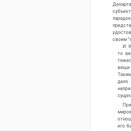
Декарт
субъек
парадок
предст
удостов
своим "
И. 
то ве
тяжес
вещи.
Таким
дело 
напри
сущес
При
миров
отнош
его б