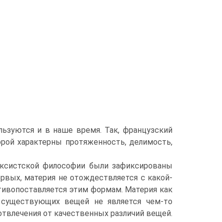
льзуются и в наше время. Так, французский
орой характерны протяженность, делимость,
рксистской философии были зафиксированы
рвых, материя не отождествляется с какой-
отивопоставляется этим формам. Материя как
, существующих вещей не является чем-то
отвлечения от качественных различий вещей.