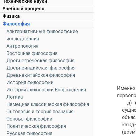
Технические науки
Учебный процесс
Физика
Философия
Альтернативные философские
исследования
Антропология
Восточная философия
Древнегреческая философия
Древнеиндийская философия
Древнекитайская философия
История философии
Именно 
История философии Возрождения
первопр
Логика
д) 
Немецкая классическая философия
сущно
Онтология и теория познания
объяс
Основы философии
кажды
Политическая философия
(возм
Русская философия