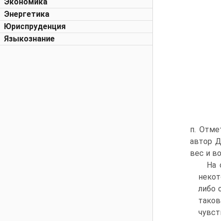
Экономика
Энергетика
Юриспруденция
Языкознание
п. Отме
автор Д
вес и в
На 
некот
либо 
таков
чувст