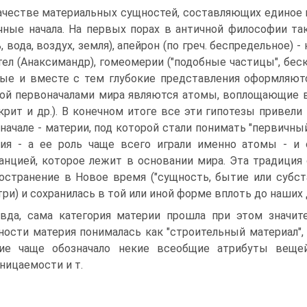
ачестве материальных сущностей, составляющих единое
чные начала. На первых порах в античной философии т
ь, вода, воздух, земля), апейрон (по греч. беспредельное)
тел (Анаксимандр), гомеомерии ("подобные частицы", беско
ые и вместе с тем глубокие представления оформляютс
ой первоначалами мира являются атомы, воплощающие в 
рит и др.). В конечном итоге все эти гипотезы привели
начале - материи, под которой стали понимать "первичны
ия - а ее роль чаще всего играли именно атомы - и
анцией, которое лежит в основании мира. Эта традиция 
остранение в Новое время ("сущность, бытие или субста
ри) и сохранилась в той или иной форме вплоть до наших 
вда, сама категория материи прошла при этом значи
ности материя понималась как "строительный материал",
тие чаще обозначало некие всеобщие атрибуты вещей
ницаемости и т.