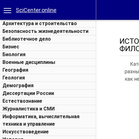
SciCenter.online
Архитектура и строительство
Безопасность жизнедеятельности
Библиотечное дело
ИСТ
Бизнес
ФИЛ
Биология
Военные дисциплины
Кат
География
разны
Геология
как н
Демография
Диссертации России
Естествознание
Журналистика и СМИ
Информатика, вычислительная
техника и управление
Искусствоведение