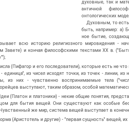
духовные, так и ма
античной филосо
онтологических моде
Духовным, то есть
быть, например: а) 
ное бытие, создающ
зывает всю историю религиозного мировидения - нач
м Завете) и кончая философскими текстами XX в. ("Быт
');
Числа (Пифагор и его последователи), которые есть не что
 - единица", из чисел исходят точки, из точек - линии, из
ры, из них - чувственно воспринимаемые тела ("чис
орейцев выступают, таким образом, особой математическ
Идеи (Платон и платоники) - некие общие понятия, предс
цом для бытия вещей. Они существуют как особые бе
 Чувственный же мир, система вещей выступает в конечн
Форма (Аристотель и другие) - "первая сущность" вещей, и