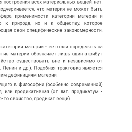
я построения всех материальных вещей, нет.
подчеркивается, что материя не может быть
сфера применимости категории материи и
о к природе, но и к обществу, которое
еющая свои специфические закономерности,
категории материи - ее стали определять на
ятие материи обозначает лишь один атрибут
ойство существовать вне и независимо от
. Ленин и др.). Подобная трактовка является
ним дефинициям материи.
ущего в философии (особенно современной)
, или предикативная (от лат. предикатум -
е-то свойство, предикат вещи).