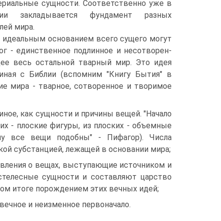
териальные сущности. Соответственно уже в
фии закладывается фундамент разных
лей мира.
 идеальным основанием всего сущего могут
Бог - единственное подлинное и несотворен-
ее весь остальной тварный мир. Это идея
иная с Библии (вспомним "Книгу Бытия" в
ие мира - тварное, сотворенное и творимое
 иное, как сущности и причины вещей. "Начало
 них - плоские фигуры, из плоских - объемные
лу все вещи подобны" - Пифагор). Числа
ой субстанцией, лежащей в основании мира;
тавления о вещах, выступающие источником и
стелесные сущности и составляют царство
ом итоге порождением этих вечных идей;
х вечное и неизменное первоначало.