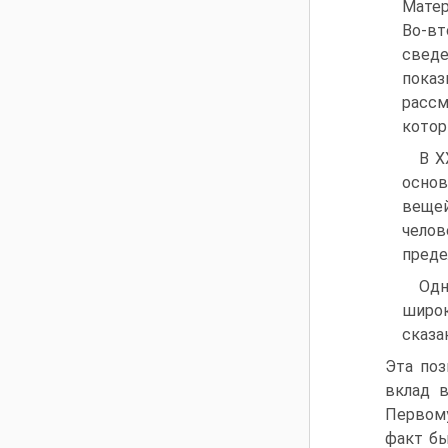
Матер
Во-вт
свед
пока
рассм
котор
В X
основ
вещей
челов
преде
Одн
широк
сказа
Эта по
вклад в
Первому
факт бы