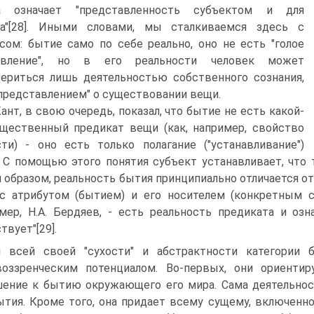
а означает "представленность субъектом и для
та"[28]. Иными словами, мы сталкиваемся здесь с
сом: бытие само по себе реально, оно не есть "голое
авление", но в его реальности человек может
ериться лишь деятельностью собственного сознания,
представлением" о существовании вещи.
Кант, в свою очередь, показал, что бытие не есть какой-
щественный предикат вещи (как, например, свойство
ти) - оно есть только полагание ("устанавливание")
 С помощью этого понятия субъект устанавливает, что 
 образом, реальность бытия принципиально отличается о
с атрибутом (бытием) и его носителем (конкретным су
мер, Н.А. Бердяев, - есть реальность предиката и озна
твует"[29].
 всей своей "сухости" и абстрактности категории
оззренческим потенциалом. Во-первых, они ориентир
ение к бытию окружающего его мира. Сама деятельно
ытия. Кроме того, она придает всему сущему, включенн