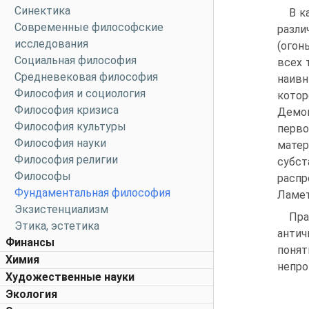
Синектика
В к
Современные философские
разли
исследования
(огон
Социальная философия
всех 
Средневековая философия
наивн
Философия и социология
котор
Философия кризиса
Демок
Философия культуры
перво
Философия науки
матер
Философия религии
субст
Философы
распр
Фундаментальная философия
Ламет
Экзистенциализм
Пра
Этика, эстетика
антич
Финансы
поня
Химия
непро
Художественные науки
Экология