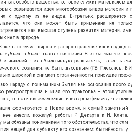
ии как особого вещества, которое служит материалом дл
орых, развивается идея многообразия видов материи и 
ена к одному из ее видов. В-третьих, расширяется 
зывается, что она может быть применена не тольк
атривается как высшая ступень развития материи, им
ых нет в природе.
X же в. получил широкое распространение иной подход к 
е субъект-объек- тного отношения. В этом смысле пон
 и явлений - их объективную реальность, то есть св
еческого сознания, не быть духовным (Г.В. Плеханов, В.И
льно широкой и снимает ограниченности, присущие преж
ако наряду с пониманием бытия как основания всего с
о распространена и иная его трактовка - атрибутивная
нное, то есть высказывание, в котором фиксируется како
зиция формируется в Новое время, и самый заметный
 нее внесли, пожалуй, работы Р. Декарта и И. Канта.
 мы обязаны пониманием того обстоятельства, что сам
тия вещей дан субъекту его сознанием: бытийность у