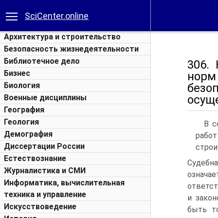
SciCenter.online
Архитектура и строительство
Безопасность жизнедеятельности
Библиотечное дело
306.
Бизнес
норм
Биология
безо
Военные дисциплины
осущ
География
Геология
В с
Демография
работ
Диссертации России
строи
Естествознание
Судебна
Журналистика и СМИ
означае
Информатика, вычислительная
ответст
техника и управление
и закон
Искусствоведение
быть т