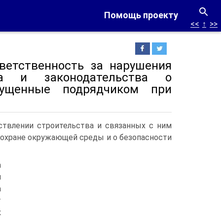
Помощь проекту
<<
↑
>>
тветственность за нарушения
тва и законодательства о
пущенные подрядчиком при
ествлении строительства и связанных с ним
 охране окружающей среды и о безопасности
а
й
а
т
к