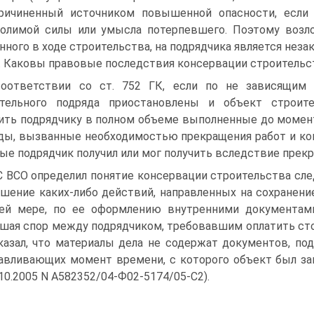
причиненный источником повышенной опасности, если
долимой силы или умысла потерпевшего. Поэтому возл
нного в ходе строительства, на подрядчика является неза
. Каковы правовые последствия консервации строительс
оответствии со ст. 752 ГК, если по не зависящим
тельного подряда приостановлены и объект строите
ить подрядчику в полном объеме выполненные до момен
ды, вызванные необходимостью прекращения работ и кон
ые подрядчик получил или мог получить вследствие прекр
 ВСО определил понятие консервации строительства сл
шение каких-либо действий, направленных на сохранение
ей мере, по ее оформлению внутренними документами
шая спор между подрядчиком, требовавшим оплатить стои
казал, что материалы дела не содержат документов, п
авливающих момент времени, с которого объект был за
.10.2005 N А582352/04-Ф02-5174/05-С2).