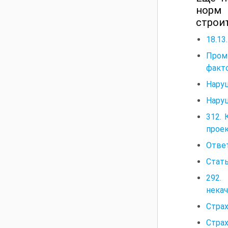
норм 
строи
18.13
Пром
факт
Наруш
Наруш
312.
проек
Ответ
Стать
292.
нека
Стра
Стра