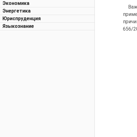
Экономика
Важ
Энергетика
приме
Юриспруденция
причи
Языкознание
656/2