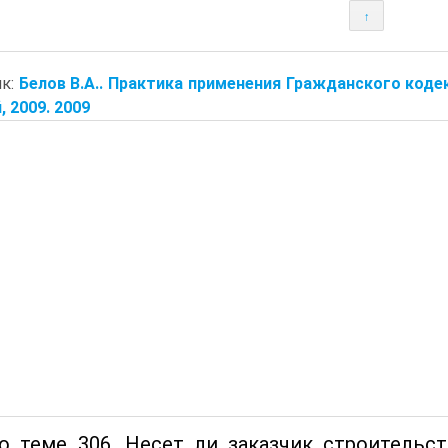
↑
ик:
Белов В.А.. Практика применения Гражданского коде
, 2009. 2009
о теме 306. Несет ли заказчик строительс