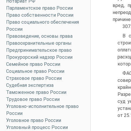
Нотариат РФ
вред, 
Парламентское право России
непрео
Право собственности России
причине
Право социального обеспечения
307
России
В с
Правоведение, основы права
строи
Правоохранительные органы
оплат
Предпринимательское право
расхо
Прокурорский надзор России
котор
Семейное право России
Социальное право России
ФАС
Страховое право России
совер
Судебная экспертиза
крайн
Таможенное право России
Разре
Трудовое право России
суд у
Уголовно-исполнительное право
устан
России
от 25
Уголовное право России
Уголовный процесс России