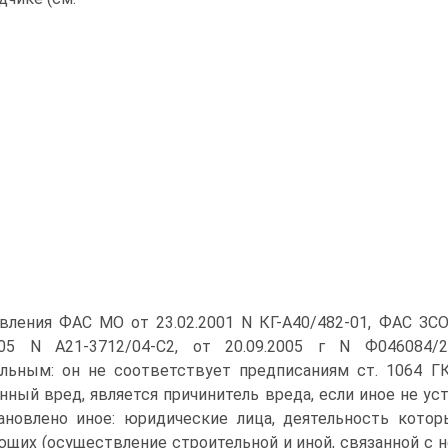
вления ФАС МО от 23.02.2001 N КГ-А40/482-01, ФАС ЗСО 
2005 N А21-3712/04-С2, от 20.09.2005 г N Ф046084/2
льным: он не соответствует предписаниям ст. 1064 Г
нный вред, является причинитель вреда, если иное не уст
ановлено иное: юридические лица, деятельность кото
щих (осуществление строительной и иной, связанной с н