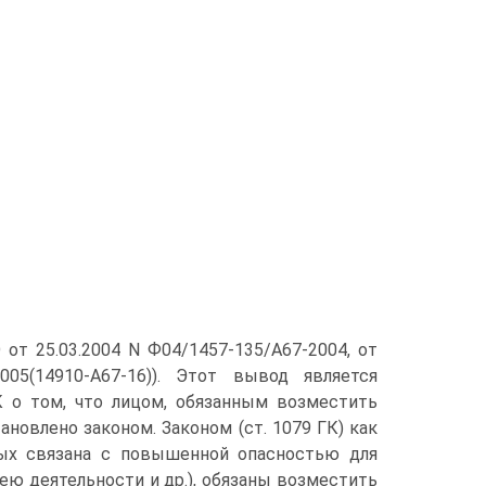
от 25.03.2004 N Ф04/1457-135/А67-2004, от
005(14910-А67-16)). Этот вывод является
К о том, что лицом, обязанным возместить
ановлено законом. Законом (ст. 1079 ГК) как
рых связана с повышенной опасностью для
ею деятельности и др.), обязаны возместить