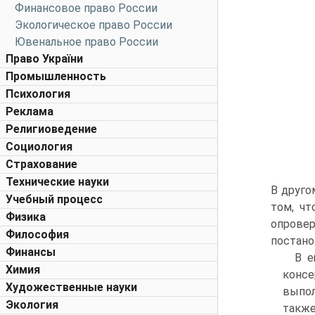
Финансовое право России
Экологическое право России
Ювенальное право России
Право України
Промышленность
Психология
Реклама
Религиоведение
Социология
Страхование
Технические науки
В друго
Учебный процесс
том, чт
Физика
опровер
Философия
постано
Финансы
В е
Химия
консе
Художественные науки
выпол
Экология
также