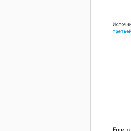
Источн
третьей
Еще п