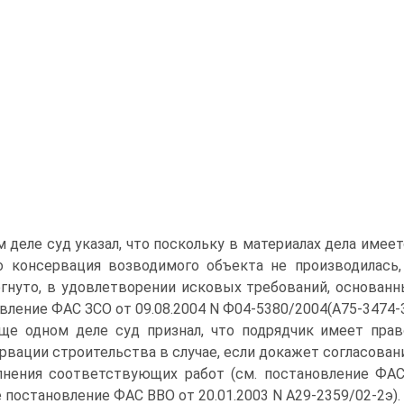
м деле суд указал, что поскольку в материалах дела име
о консервация возводимого объекта не производилась
гнуто, в удовлетворении исковых требований, основанны
вление ФАС ЗСО от 09.08.2004 N Ф04-5380/2004(А75-3474-3
ще одном деле суд признал, что подрядчик имеет прав
рвации строительства в случае, если докажет согласован
нения соответствующих работ (см. постановление ФАС 
 постановление ФАС ВВО от 20.01.2003 N А29-2359/02-2э).