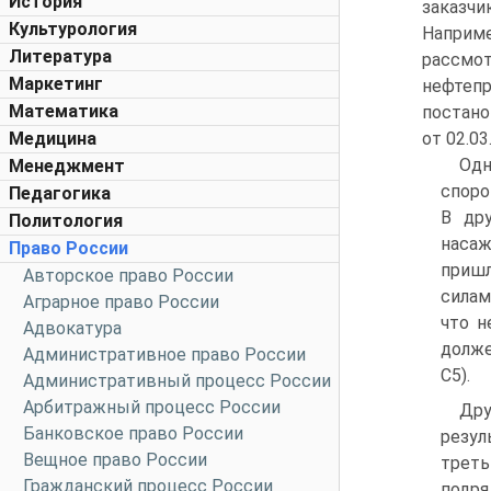
История
заказчи
Культурология
Наприме
Литература
рассмот
Маркетинг
нефтепр
Математика
постано
Медицина
от 02.03
Одн
Менеджмент
споро
Педагогика
В др
Политология
насаж
Право России
пришл
Авторское право России
силам
Аграрное право России
что н
Адвокатура
долже
Административное право России
С5).
Административный процесс России
Арбитражный процесс России
Дру
Банковское право России
резул
Вещное право России
треть
Гражданский процесс России
подря