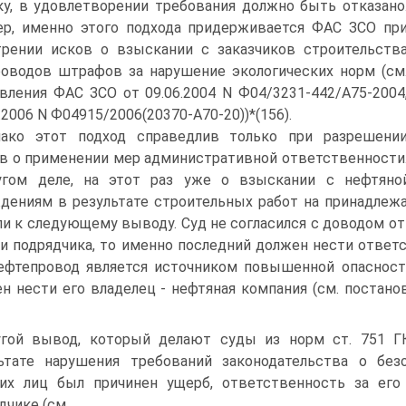
ку, в удовлетворении требования должно быть отказано
р, именно этого подхода придерживается ФАС ЗСО пр
рении исков о взыскании с заказчиков строительств
оводов штрафов за нарушение экологических норм (см
вления ФАС ЗСО от 09.06.2004 N Ф04/3231-442/А75-2004
.2006 N Ф04915/2006(20370-А70-20))*(156).
ако этот подход справедлив только при разрешени
в о применении мер административной ответственности
угом деле, на этот раз уже о взыскании с нефтяно
дениям в результате строительных работ на принадлеж
и к следующему выводу. Суд не согласился с доводом от
и подрядчика, то именно последний должен нести ответс
ефтепровод является источником повышенной опасности
н нести его владелец - нефтяная компания (см. постано
гой вывод, который делают суды из норм ст. 751 ГК
ьтате нарушения требований законодательства о бе
их лиц был причинен ущерб, ответственность за его
дчике (см.