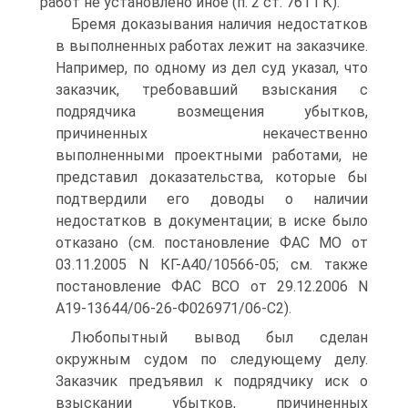
работ не установлено иное (п. 2 ст. 761 ГК).
Бремя доказывания наличия недостатков
в выполненных работах лежит на заказчике.
Например, по одному из дел суд указал, что
заказчик, требовавший взыскания с
подрядчика возмещения убытков,
причиненных некачественно
выполненными проектными работами, не
представил доказательства, которые бы
подтвердили его доводы о наличии
недостатков в документации; в иске было
отказано (см. постановление ФАС МО от
03.11.2005 N КГ-А40/10566-05; см. также
постановление ФАС ВСО от 29.12.2006 N
А19-13644/06-26-Ф026971/06-С2).
Любопытный вывод был сделан
окружным судом по следующему делу.
Заказчик предъявил к подрядчику иск о
взыскании убытков, причиненных