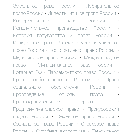
Земельное право России
Избирательное
-
право России
Инвестиционное право России
-
-
Информационное право России
-
Исполнительное производство России
-
История государства и права России
-
Конкурсное право России
Конституционное
-
право России
Корпоративное право России
-
-
Медицинское право России
Международное
-
право
Муниципальное право России
-
-
Нотариат РФ
Парламентское право России
-
-
Право собственности России
Право
-
социального обеспечения России
-
Правоведение, основы права
-
Правоохранительные органы
-
Предпринимательское право
Прокурорский
-
надзор России
Семейное право России
-
-
Социальное право России
Страховое право
-
России
Судебная экспертиза
Таможенное
-
-