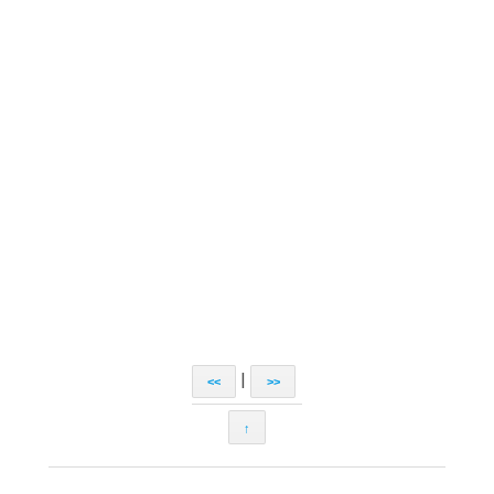
|
<<
>>
↑