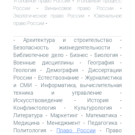
Уголовное право России
Уголовный процесс
-
России
Финансовое право России
-
-
Экологическое право России
Ювенальное
-
право России
-
Архитектура и строительство
-
-
Безопасность жизнедеятельности
-
Библиотечное дело
Бизнес
Биология
-
-
-
Военные дисциплины
География
-
-
Геология
Демография
Диссертации
-
-
России
Естествознание
Журналистика
-
-
и СМИ
Информатика, вычислительная
-
техника и управление
-
Искусствоведение
История
-
-
Конфликтология
Культурология
-
-
Литература
Маркетинг
Математика
-
-
-
Медицина
Менеджмент
Педагогика
-
-
-
Политология
Право России
Право
-
-