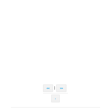
|
<<
>>
↑