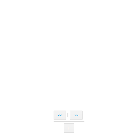
|
<<
>>
↑