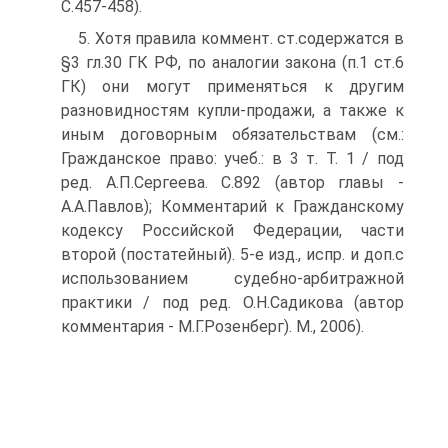
С.457-458).
5. Хотя правила коммент. ст.содержатся в
§3 гл.30 ГК РФ, по аналогии закона (п.1 ст.6
ГК) они могут применяться к другим
разновидностям купли-продажи, а также к
иным договорным обязательствам (см.:
Гражданское право: учеб.: в 3 т. Т. 1 / под
ред. А.П.Сергеева. С.892 (автор главы -
А.А.Павлов); Комментарий к Гражданскому
кодексу Российской Федерации, части
второй (постатейный). 5-е изд., испр. и доп.с
использованием судебно-арбитражной
практики / под ред. О.Н.Садикова (автор
комментария - М.Г.Розенберг). М., 2006).