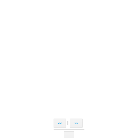
|
<<
>>
↑