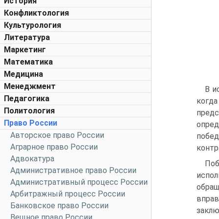
История
Конфликтология
Культурология
Литература
Маркетинг
Математика
Медицина
Менеджмент
В и
Педагогика
когд
Политология
предс
Право России
опред
Авторское право России
побед
Аграрное право России
контр
Адвокатура
Поб
Административное право России
испол
Административный процесс России
обращ
Арбитражный процесс России
вправ
Банковское право России
заклю
Вещное право России