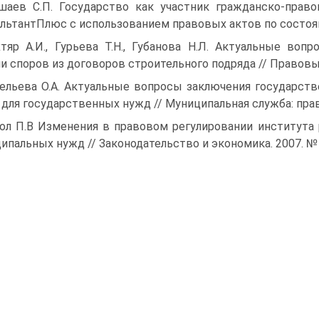
шаев С.П. Государство как участник гражданско-прав
льтантПлюс с использованием правовых актов по состоя­н
тяр А.И., Гурьева Т.Н., Губанова Н.Л. Актуальные во
и споров из договоров строительного подряда // Правовы
ельева О.А. Актуальные вопросы заключения государст
 для государственных нужд // Муниципальная служба: пра
ол П.В Изменения в правовом регулировании института
ипальных нужд // Законодательство и экономика. 2007. № 