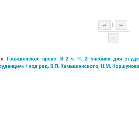
|
<<
>>
↑
ик:
Гражданское право. В 2 ч. Ч. 2: учебник для сту
уденция» / под ред. В.П. Камышанского, Н.М. Коршунова, В