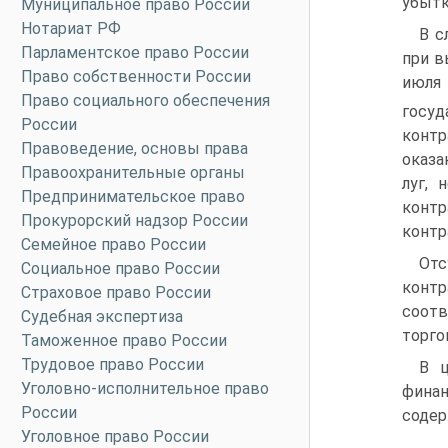
убыт­
Муниципальное право России
Нотариат РФ
В с
Парламентское право России
при в
Право собственности России
июля 
Право социального обеспечения
госу
России
контр
Правоведение, основы права
оказа
Правоохранительные органы
луг, 
Предпринимательское право
контр
Прокурорский надзор России
контр
Семейное право России
Отс
Социальное право России
конт
Страховое право России
соотв
Судебная экспертиза
торго
Таможенное право России
Трудовое право России
В ц
Уголовно-исполнительное право
финан
России
содер
Уголовное право России