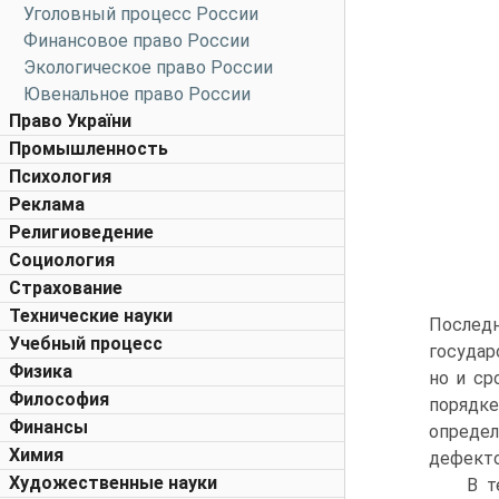
Уголовный процесс России
Финансовое право России
Экологическое право России
Ювенальное право России
Право України
Промышленность
Психология
Реклама
Религиоведение
Социология
Страхование
Технические науки
Последн
Учебный процесс
государ
Физика
но и ср
Философия
порядк
Финансы
определ
Химия
дефек­т
Художественные науки
В т