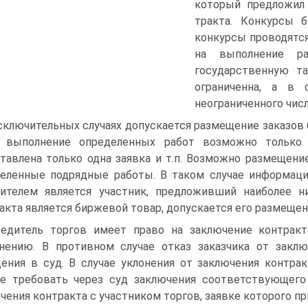
который предложил 
тракта. Конкурсы 
конкурсы проводятся
на выполнение ра
государственную та
огра­ниченна, а в 
неограниченного числ
сключительных случаях допускается размещение заказов 
а выполнение определенных работ возможно только 
тавлена только одна заявка и т.п. Возможно размещени
е­ленные подрядные работы. В таком случае информаци
ителем является участник, предложивший наиболее н
акта является биржевой товар, допускается его размещен
едитель торгов имеет право на заключение контракта
нению. В противном случае отказ заказчика от заклю
ения в суд. В случае уклонения от заклю­чения контра
е требовать через суд заключения соответствующег
чения контракта с участником торгов, заявке которого п