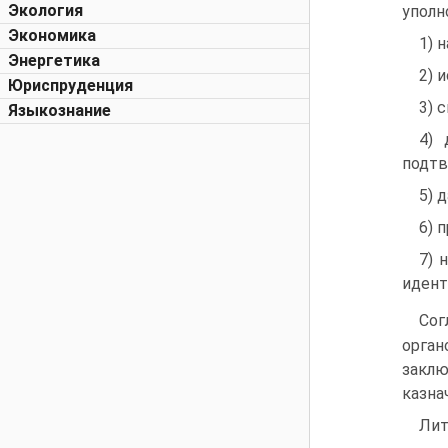
Экология
уполн
Экономика
1) 
Энергетика
2) 
Юриспруденция
3) 
Языкознание
4) 
подтв
5) 
6) 
7) 
идент
Сог
орган
заклю
казна
Лит