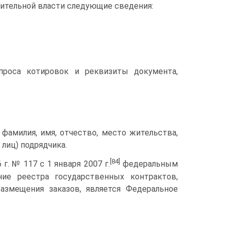
нительной власти следующие сведения:
проса котировок и рек­визиты документа,
 фамилия, имя, отчество, место жительства,
лиц) подрядчика.
[84]
. № 117 с 1 янва­ря 2007 г.
федеральным
ние реестра государственных контрактов,
азмещения заказов, является Федеральное