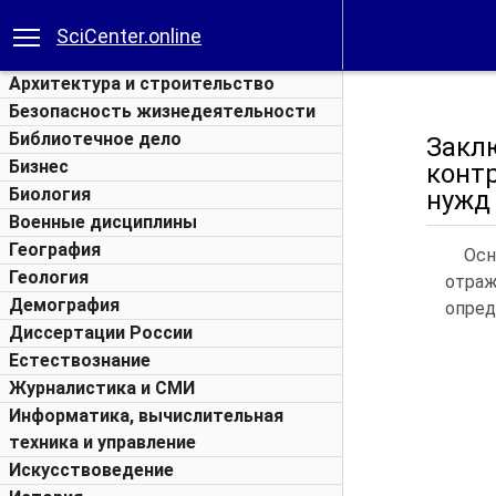
SciCenter.online
Архитектура и строительство
Безопасность жизнедеятельности
Библиотечное дело
Закл
Бизнес
конт
Биология
нужд
Военные дисциплины
География
Осн
Геология
отраж
Демография
опред
Диссертации России
Естествознание
Журналистика и СМИ
Информатика, вычислительная
техника и управление
Искусствоведение