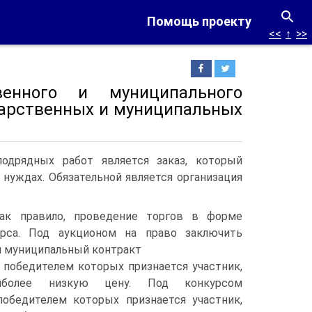
Помощь проекту
<<
↑
>>
венного и муниципального
дарственных и муниципальных
дрядных работ являет­ся заказ, который
у­ждах. Обязательной является организация
как правило, проведение торгов в форме
урса. Под аукционом на право заключить
и муниципальный контракт
 победителем которых признается участник,
и­более низкую цену. Под конкурсом
победителем которых при­знается участник,