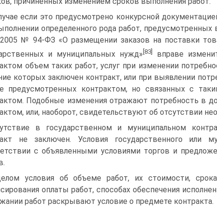
ков, причиненных изменением сроков выполнения работ.
лучае если это предусмотрено конкурсной документацией
ыполнении определенного рода работ, преду­смотренных в 
2005 № 94-ФЗ «О размещении заказов на поставки това
[83]
дарственных и муниципальных нужд»
вправе изменит
актом объем таких работ, услуг при изменении по­требнос
ние которых заключен контракт, или при выявлении потр
не предусмотренных контрактом, но связанных с таки
актом. Подобные изменения отражают потребность в до
актом, или, наоборот, сви­детельствуют об отсутствии не
утствие в государственном и муниципальном контрак
ракт не заключен. Условия государственного или му
етствии с объявленными условиями торгов и предложе
в.
елом условия об объеме работ, их стоимости, срока
сирования оплаты работ, способах обеспечения испол­нен
жании работ раскрывают условие о предмете контракта.