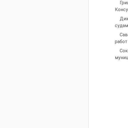
Гри
Консу
Дих
судам
Сав
работ
Сок
муниц