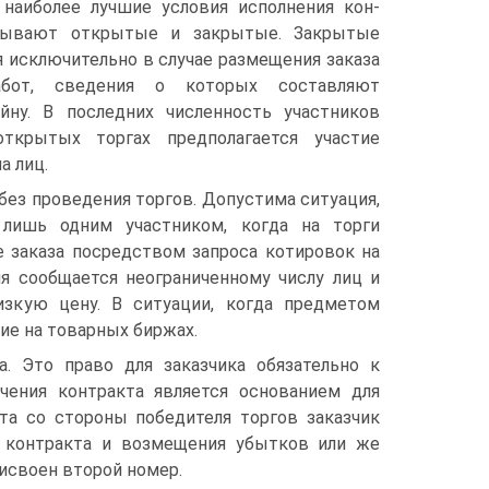
наиболее лучшие условия исполнения кон­
бывают открытые и закрытые. Закрытые
 исключительно в случае размещения заказа
бот, сведения о кото­рых составляют
йну. В последних численность участников
открытых торгах предполагается участие
а лиц.
без проведения торгов. Допустима ситуация,
лишь одним участником, когда на торги
е заказа посредством запроса котировок на
я сообщается неограни­ченному числу лиц и
изкую цену. В ситуации, когда предметом
ие на товарных биржах.
. Это право для заказ­чика обязательно к
чения контракта является основанием для
кта со стороны победителя торгов заказчик
о контракта и возмещения убытков или же
рисвоен второй номер.