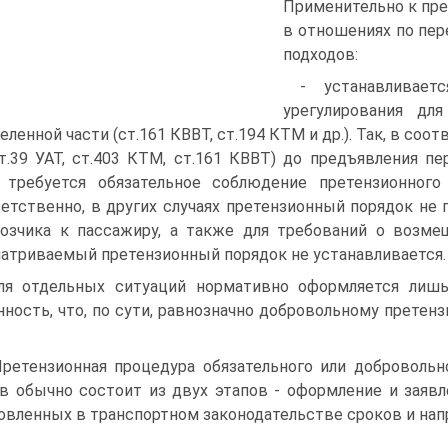
Применительно к пре
в отношениях по пер
подходов:
- устанавливает
урегулирования для
ленной части (ст.161 КВВТ, ст.194 КТМ и др.). Так, в соотв
ст.39 УАТ, ст.403 КТМ, ст.161 КВВТ) до предъявления п
, требуется обязательное соблюдение претензионного 
етственно, в других случаях претензионный порядок не 
озчика к пассажиру, а также для требований о возм
атриваемый претензионный порядок не устанавливается.
ля отдельных ситуаций нормативно оформляется лишь
нность, что, по сути, равнозначно добровольному претензи
Претензионная процедура обязательного или добровольн
в обычно состоит из двух этапов - оформление и заявл
овленных в транспортном законодательстве сроков и нап