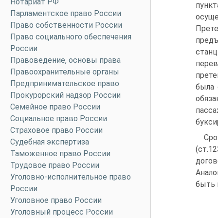
Нотариат РФ
пункт
Парламентское право России
осуще
Право собственности России
Прете
Право социального обеспечения
предъ
России
станц
Правоведение, основы права
перев
Правоохранительные органы
прете
Предпринимательское право
была 
Прокурорский надзор России
обяза
Семейное право России
пасса
Социальное право России
букси
Страховое право России
Сро
Судебная экспертиза
(ст.1
Таможенное право России
дого
Трудовое право России
Анало
Уголовно-исполнительное право
быть 
России
Уголовное право России
Уголовный процесс России