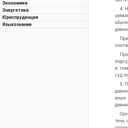
Экономика
4. 
Энергетика
заявл
Юриспруденция
обычн
Языкознание
давно
При
соотв
Про
подсу
в том
суд п
5. 
давно
иных 
давно
Сро
течь 
срок