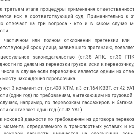
На третьем этапе процедуры применения ответственнос
яется иск в соответствующий суд. Применительно к э
о отвечает на три вопроса - кто и в каком случае м
сти.
 частичном или полном отклонении претензии или 
етствующий срок у лица, заявившего претензию, появляет
цессуальное законодательство (ст.38 АПК, ст.30 ГП
дности по делам из перевозки грузов: иски к перевозчик
 числе в случае если перевозчик является одним из от
о месту нахождения перевозчика.
Пункт 3 коммент.ст. (ст.408 КТМ, п.3 ст.164 КВВТ, ст.42
сти (один год) по требованиям, вытекающим из грузовой
случаях, например, по перевозкам пассажиров и багаж
сти составляет один год (ст.42 УАТ).
к исковой давности по требованиям из договора перевозк
с момента, определяемого в транспортных уставах и код
а исковой давности начинается на следующий день 