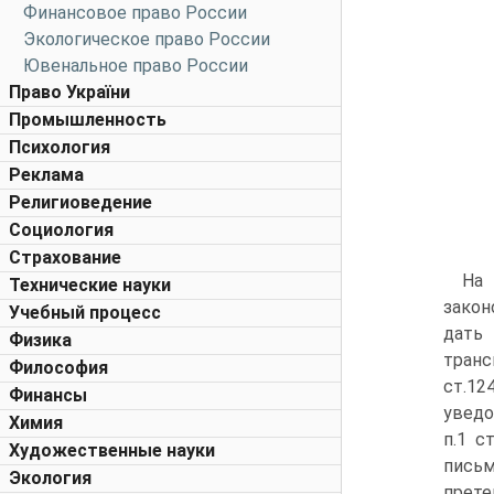
Финансовое право России
Экологическое право России
Ювенальное право России
Право України
Промышленность
Психология
Реклама
Религиоведение
Социология
Страхование
На
Технические науки
закон
Учебный процесс
дать 
Физика
транс
Философия
ст.12
Финансы
уведо
Химия
п.1 с
Художественные науки
письм
Экология
прете