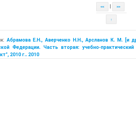
|
<<
>>
↑
ик:
Абрамова Е.Н., Аверченко Н.Н., Арсланов К. М. [и
ской Федерации. Часть вторая: учебно-практический 
т", 2010 г.. 2010