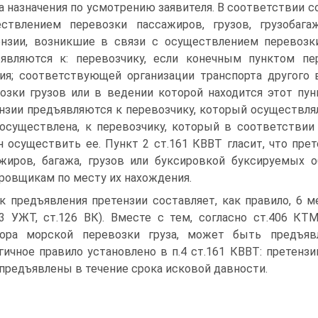
а назначения по усмотрению заявителя. В соответствии с
ствлением перевозки пассажиров, грузов, грузобагаж
нзии, возникшие в связи с осуществлением перевоз
являются к: перевозчику, если конечным пунктом пе
ия; соответствующей организации транспорта другого 
озки грузов или в ведении которой находится этот пунк
нзии предъявляются к перевозчику, который осуществлял 
осуществлена, к перевозчику, который в соответствии
н осуществить ее. Пункт 2 ст.161 КВВТ гласит, что пре
жиров, багажа, грузов или буксировкой буксируемых 
ровщикам по месту их нахождения.
к предъявления претензии составляет, как правило, 6 
23 УЖТ, ст.126 ВК). Вместе с тем, согласно ст.406 К
вора морской перевозки груза, может быть предъяв
гичное правило установлено в п.4 ст.161 КВВТ: претенз
предъявлены в течение срока исковой давности.