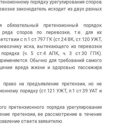
тензионному порядку урегулирования споров
евозке законодатель исходит из двух разных
ся обязательный претензионный порядок
 ряда споров по перевозке, т.е. для их
етствии с п.1 ст.797 ГК (ст.24 ВК, ст.120 УЖТ,
еревозчику иска, вытекающего из перевозки
порядка (ч. 5 ст.4 АПК, ч. 3 ст.30 ГПК).
применяется. Обычно для требований самого
ещении вреда жизни и здоровью пассажира
 право на предъявление претензии, но не
онному порядку (ст.121 УЖТ, п.1 ст.39 УАТ и
ого претензионного порядка урегулирования
ение претензии, ее рассмотрение в течение
равление ответа заявителю.