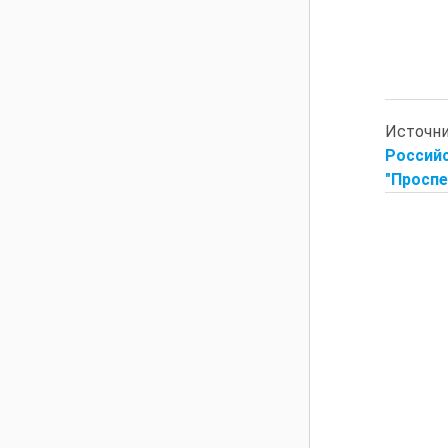
Источн
Россий
"Проспек