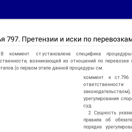
я 797. Претензии и иски по перевозка
 В коммент. ст.установлена специфика процедур
ственности, возникающей из отношений по перевозке г
этапов (о первом этапе данной процедуры см.
коммент. к ст.796 
ответственнос
законодательством
урегулирования спо
суд.
2. Сущность указа
правила об обязат
порядке урегулиров