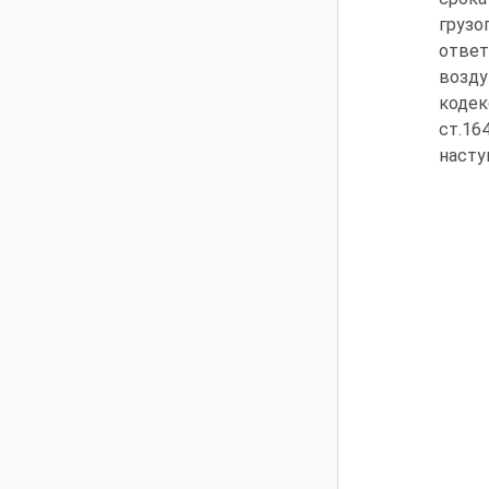
грузо
ответ
возду
кодек
ст.16
насту