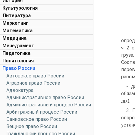
История
Культурология
Литература
Маркетинг
Математика
Медицина
опреде
Менеджмент
ч. 2 
Педагогика
груза
Политология
Соотв
Право России
перев
Авторское право России
рассм
Аграрное право России
- д
Адвокатура
обяза
Административное право России
др.).
Административный процесс России
3. 
Арбитражный процесс России
споро
Банковское право России
устан
Вещное право России
Гражданский процесс России