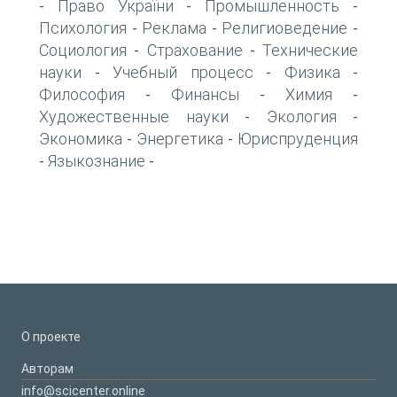
Право України
Промышленность
-
-
-
Психология
Реклама
Религиоведение
-
-
-
Социология
Страхование
Технические
-
-
науки
Учебный процесс
Физика
-
-
-
Философия
Финансы
Химия
-
-
-
Художественные науки
Экология
-
-
Экономика
Энергетика
Юриспруденция
-
-
Языкознание
-
-
О проекте
Авторам
info@scicenter.online