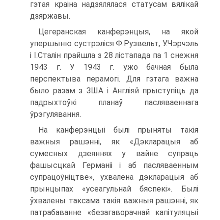
гэтая краіна надзялялася статусам вялікай
дзяржавы.
Цегеранская канферэнцыя, на якой
упершыню сустрэліся Ф.Рузвельт, У.Чэрчэль
і І.Сталін прайшла з 28 лістапада па 1 снежня
1943 г. У 1943 г. ужо бачная была
перспектыва перамогі. Для гэтага важна
было разам з ЗША і Англіяй прыступіць да
падрыхтоўкі планаў пасляваеннага
ўрэгулявання.
На канферэнцыі былі прыняты такія
важныя рашэнні, як «Дэкларацыя аб
сумесных дзеяннях у вайне супраць
фашысцкай Германіі і аб пасляваенным
супрацоўніцтве», ухвалена дэкларацыя аб
прынцыпах «усеагульнай бяспекі». Былі
ўхвалены таксама такія важныя рашэнні, як
патрабаванне «безагаворачнай капітуляцыі