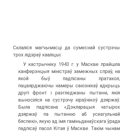
Склаліся магчымасці да сумеснай сустрэчы
трох лідэраў кааліцыі.
У кастрычніку 1943 г. у Маскве прайшла
канферэнцыя міністраў замежных спраў, на
якой быў падпісаны пратакол,
пацвярджаючы намеры саюзнікаў адкрыць
другі фронт і разгледжаны пытанні, якія
выносіліся на сустрэчу кіраўнікоў дзяржаў.
Была падпісана «Дэкларацыя чатырох
дзяржаў па пытанню аб усеагульнай
бяспекі», якую ад імя гаміньданаўскага ўрада
падпісаў пасол Кітая ў Маскве. Такім чынам