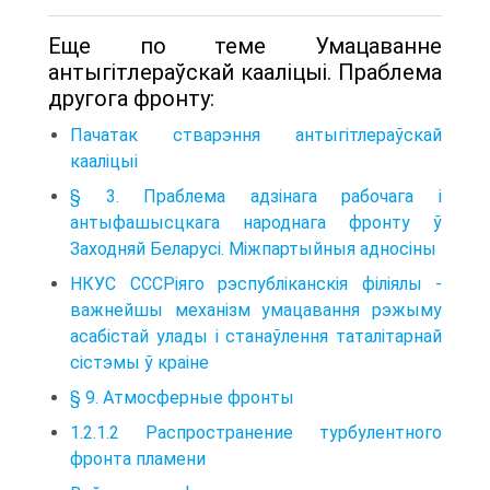
Еще по теме Умацаванне
антыгітлераўскай кааліцыі. Праблема
другога фронту:
Пачатак стварэння антыгітлераўскай
кааліцыі
§ 3. Праблема адзінага рабочага і
антыфашысцкага народнага фронту ў
Заходняй Беларусі. Міжпартыйныя адносіны
НКУС СССРіяго рэспубліканскія філіялы -
важнейшы механізм умацавання рэжыму
асабістай улады і станаўлення таталітарнай
сістэмы ў краіне
§ 9. Атмосферные фронты
1.2.1.2 Распространение турбулентного
фронта пламени