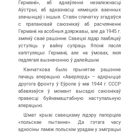
Германіі», аб аднаўленні незалежнасці
Аўстрыі, аб адказнасці нямецкіх ваенных
злачынцаў і іншыя. Сталін спачатку згадзіўся
с прапановай саюзнікаў аб расчляненні
Германіі на асобныя дзяржавы, але да 1945 г.
змяніў сваё рашэнне. Савецкі лідар паабяцаў
уступіць у вайну супраць Японіі пасля
капітуляцыі Германіі, але на ўмовах, якія
падлягалі вызначэнню ў далейшым.
Канчаткова было прынятае рашэнне
пачаць аперацыю «Аверлорд» – адкрыццё
другога фронту ў Еўропе ў маі 1944 г. СССР
абавязаўся ў момант высадкі саюзнікаў
правесці буйнамаштабную наступальную
аперацыю.
Шмат крыві савецкаму лідэру папорціла
«польскае пытанне». Да гэтага часу
адносіны паміж польскім урадам у эміграцыі