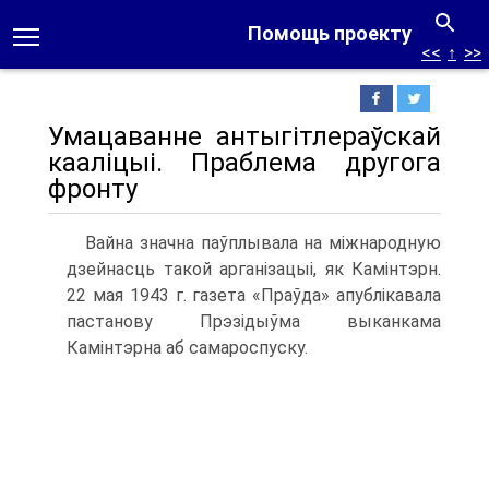
Помощь проекту
<<
↑
>>
Умацаванне антыгітлераўскай
кааліцыі. Праблема другога
фронту
Вайна значна паўплывала на міжнародную
дзейнасць такой арганізацыі, як Камінтэрн.
22 мая 1943 г. газета «Праўда» апублікавала
пастанову Прэзідыўма выканкама
Камінтэрна аб самароспуску.