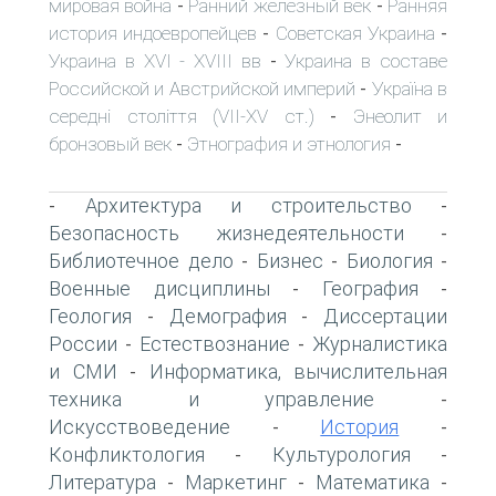
мировая война
Ранний железный век
Ранняя
-
-
история индоевропейцев
Советская Украина
-
-
Украина в XVI - XVIII вв
Украина в составе
-
Российской и Австрийской империй
Україна в
-
середні століття (VII-XV ст.)
Энеолит и
-
бронзовый век
Этнография и этнология
-
-
Архитектура и строительство
-
-
Безопасность жизнедеятельности
-
Библиотечное дело
Бизнес
Биология
-
-
-
Военные дисциплины
География
-
-
Геология
Демография
Диссертации
-
-
России
Естествознание
Журналистика
-
-
и СМИ
Информатика, вычислительная
-
техника и управление
-
Искусствоведение
История
-
-
Конфликтология
Культурология
-
-
Литература
Маркетинг
Математика
-
-
-