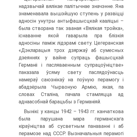
надзвычай вялікае палітычнае значэнне. Яна
знаменавала вышэйшую ступень у развіцці
адносін унутры антыфашысцкай кааліцыі –
была створана так званая «Вялікая тройка»,
існаванне якой гаварыла пра блізкія
адносіны паміж лідэрамі свету. Цегеранская
«Дэкларацыя трох дзяржаў аб сумесных
дзеяннях у вайне супраць фашысцкай
Германіі і пасляваенным супрацоўніцтве»
паказала ўсяму свету паслядоўнасць
намераў саюзнікаў на поўную перамогу і
абадзёрыла Чырвоную Армію, якая, па
словах Сталіна, пачала стамляцца ад
аднаасобнай барацьбы з Германіяй.
Вынікі: у канцы 1942 – 1943 гг. канчаткова
была парушана мара германскага
кіраўніцтва аб сусветным панаванні і аб
перамозе над СССР. Вызначальныя перамогі