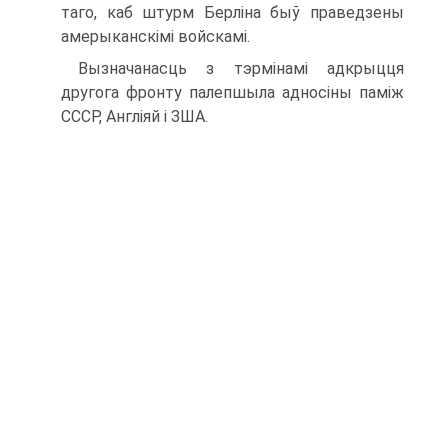
таго, каб штурм Берліна быў праведзены
амерыканскімі войскамі.
Вызначанасць з тэрмінамі адкрыцця
другога фронту палепшыла адносіны паміж
СССР, Англіяй і ЗША.