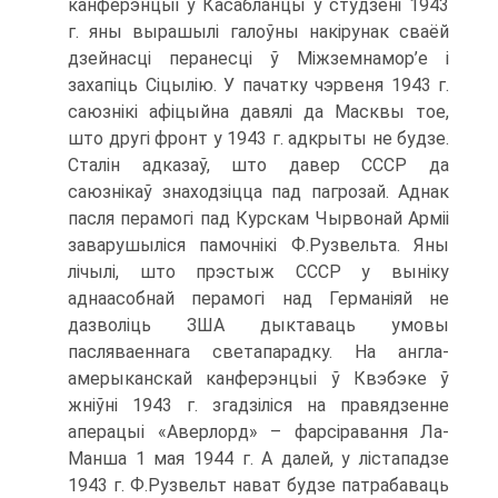
канферэнцыі ў Касабланцы ў студзені 1943
г. яны вырашылі галоўны накірунак сваёй
дзейнасці перанесці ў Міжземнамор’е і
захапіць Сіцылію. У пачатку чэрвеня 1943 г.
саюзнікі афіцыйна давялі да Масквы тое,
што другі фронт у 1943 г. адкрыты не будзе.
Сталін адказаў, што давер СССР да
саюзнікаў знаходзіцца пад пагрозай. Аднак
пасля перамогі пад Курскам Чырвонай Арміі
заварушыліся памочнікі Ф.Рузвельта. Яны
лічылі, што прэстыж СССР у выніку
аднаасобнай перамогі над Германіяй не
дазволіць ЗША дыктаваць умовы
пасляваеннага светапарадку. На англа-
амерыканскай канферэнцыі ў Квэбэке ў
жніўні 1943 г. згадзіліся на правядзенне
аперацыі «Аверлорд» – фарсіравання Ла-
Манша 1 мая 1944 г. А далей, у лістападзе
1943 г. Ф.Рузвельт нават будзе патрабаваць