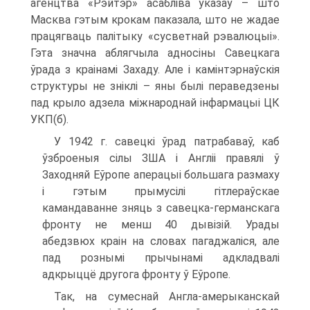
агенцтва «Рэйтэр» асабліва ўказаў – што
Масква гэтым крокам паказала, што не жадае
працягваць палітыку «сусветнай рэвалюцыі».
Гэта значна аблягчыла адносіны Савецкага
ўрада з краінамі Захаду. Але і камінтэрнаўскія
структуры не зніклі – яны былі пераведзены
пад крыло адзела міжнароднай інфармацыі ЦК
УКП(б).
У 1942 г. савецкі ўрад патрабаваў, каб
ўзброеныя сілы ЗША і Англіі правялі ў
Заходняй Еўропе аперацыі большага размаху
і гэтым прымусілі гітлераўскае
камандаванне зняць з савецка-германскага
фронту не менш 40 дывізій. Урады
абедзвюх краін на словах пагаджаліся, але
пад рознымі прычынамі адкладвалі
адкрыццё другога фронту ў Еўропе.
Так, на сумеснай Англа-амерыканскай