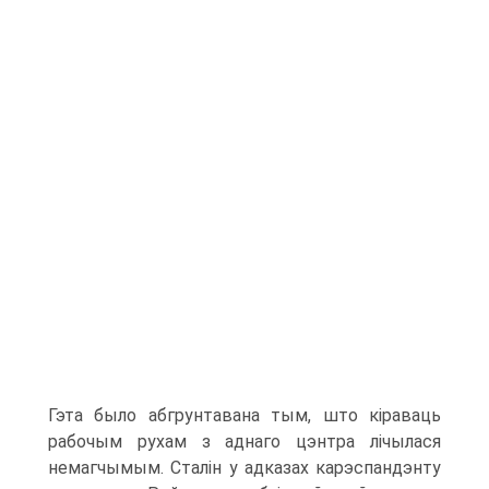
Гэта было абгрунтавана тым, што кіраваць
рабочым рухам з аднаго цэнтра лічылася
немагчымым. Сталін у адказах карэспандэнту