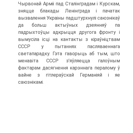
Чырвонай Арміі пад Сталінградам і Курскам,
зняцце блакады Ленінграда і пачатак
вызвалення Украіны падштурхнулі саюзнікаў
да больш актыўных дзеянняў па
падрыхтоўцы адкрыцця другога фронту і
вымусіла ісці на кантакты з кіраўніцтвам
СССР у пытаннях пасляваеннага
светапарадку. Гэта гаворыць аб тым, што
менавіта СССР з’яўляецца галоўным
фактарам дасягнення карэннага пералому ў
вайне з гітлераўскай Германіяй і яе
саюзнікамі.