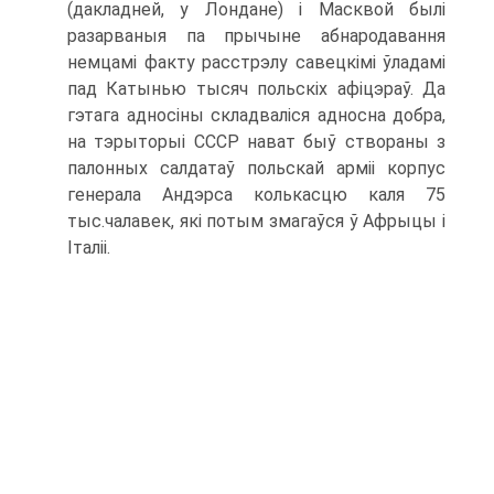
(дакладней, у Лондане) і Масквой былі
разарваныя па прычыне абнародавання
немцамі факту расстрэлу савецкімі ўладамі
пад Катынью тысяч польскіх афіцэраў. Да
гэтага адносіны складваліся адносна добра,
на тэрыторыі СССР нават быў створаны з
палонных салдатаў польскай арміі корпус
генерала Андэрса колькасцю каля 75
тыс.чалавек, які потым змагаўся ў Афрыцы і
Італіі.