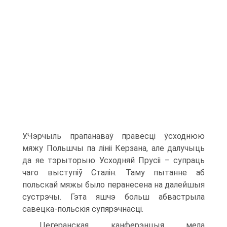
У.Чэрчыль прапанаваў правесці ўсходнюю
мяжу Польшчы па лініі Керзана, але далучыць
да яе тэрыторыю Усходняй Прусіі – супраць
чаго выступіў Сталін. Таму пытанне аб
польскай мяжы было перанесена на далейшыя
сустрэчы. Гэта яшчэ больш абвастрыла
савецка-польскія супярэчнасці.
Цегеранская канферэнцыя мела