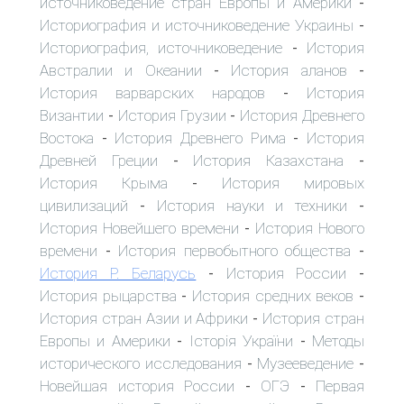
источниковедение стран Европы и Америки
-
Историография и источниковедение Украины
-
Историография, источниковедение
История
-
Австралии и Океании
История аланов
-
-
История варварских народов
История
-
Византии
История Грузии
История Древнего
-
-
Востока
История Древнего Рима
История
-
-
Древней Греции
История Казахстана
-
-
История Крыма
История мировых
-
цивилизаций
История науки и техники
-
-
История Новейшего времени
История Нового
-
времени
История первобытного общества
-
-
История Р. Беларусь
История России
-
-
История рыцарства
История средних веков
-
-
История стран Азии и Африки
История стран
-
Европы и Америки
Історія України
Методы
-
-
исторического исследования
Музееведение
-
-
Новейшая история России
ОГЭ
Первая
-
-