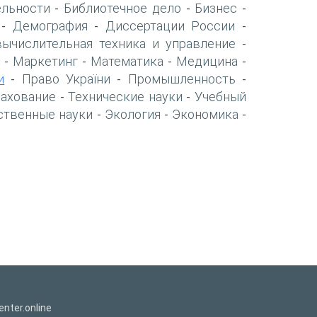
ельности
Библиотечное дело
Бизнес
-
-
-
Демография
Диссертации России
-
-
-
вычислительная техника и управление
-
Маркетинг
Математика
Медицина
-
-
-
-
и
Право України
Промышленность
-
-
-
рахование
Технические науки
Учебный
-
-
ственные науки
Экология
Экономика
-
-
-
nter.online