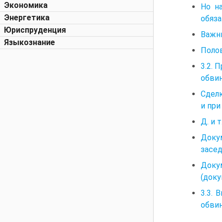
Экономика
Но н
Энергетика
обяза
Юриспруденция
Важн
Языкознание
Полов
3.2. 
обви
Сделк
и при
Д. и 
Доку
засед
Доку
(доку
3.3.
обви