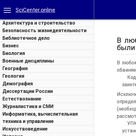
SciCenter.online
Архитектура и строительство
Безопасность жизнедеятельности
Библиотечное дело
В лю
Бизнес
были 
Биология
Военные дисциплины
В любом
География
обвиняе
Геология
Код
Демография
заинт
Диссертации России
Исклю
Естествознание
опреде
Журналистика и СМИ
(необх
Информатика, вычислительная
рассмот
техника и управление
УП
Искусствоведение
уста