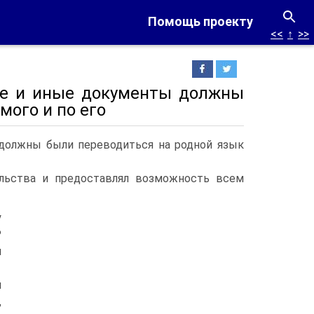
Помощь проекту
<<
↑
>>
ие и иные документы должны
мого и по его
должны были переводиться на родной язык
ельства и предоставлял возможность всем
у
Р
и
п
,