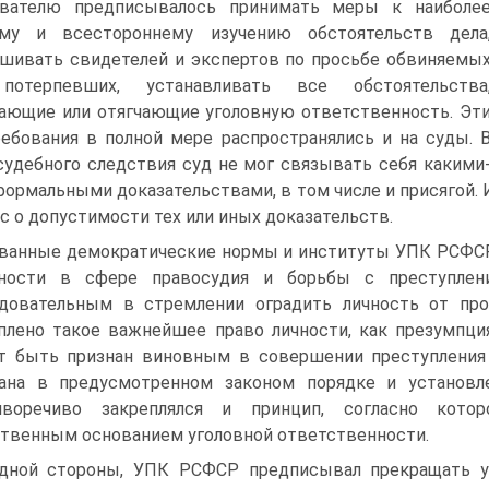
ователю предписывалось принимать меры к наиболе
ому и всестороннему изучению обстоятельств дела
шивать свидетелей и экспертов по просьбе обвиняемы
потерпевших, устанавливать все обстоятельства
ающие или отягчающие уголовную ответственность. Эт
ебования в полной мере распространялись и на суды. 
судебного следствия суд не мог связывать себя какими
формальными доказательствами, в том числе и присягой. 
с о допустимости тех или иных доказательств.
ванные демократические нормы и институты УПК РСФСР
нности в сфере правосудия и борьбы с преступл
довательным в стремлении оградить личность от прои
плено такое важнейшее право личности, как презумпци
 быть признан виновным в совершении преступления д
зана в предусмотренном законом порядке и установл
иворечиво закреплялся и принцип, согласно котор
твенным основанием уголовной ответственности.
дной стороны, УПК РСФСР предписывал прекращать уг