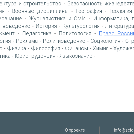
ектура и строительство
Безопасность жизнедеят
-
ия
Военные дисциплины
География
Геология
-
-
-
вознание
Журналистика и СМИ
Информатика, 
-
-
твоведение
История
Культурология
Литература
-
-
-
жмент
Педагогика
Политология
Право Росси
-
-
-
огия
Реклама
Религиоведение
Социология
Ст
-
-
-
-
с
Физика
Философия
Финансы
Химия
Художе
-
-
-
-
-
тика
Юриспруденция
Языкознание
-
-
-
О проекте
info@scice