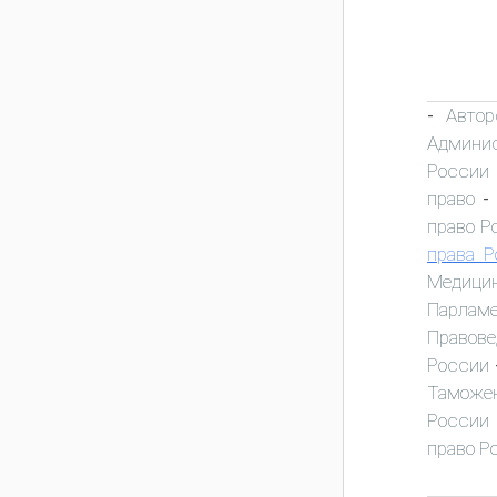
Автор
-
Админис
России
право
-
право Р
права Р
Медици
Парламе
Правове
России
Таможен
России
право Р