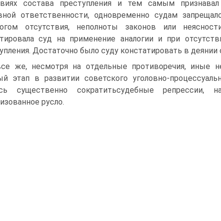
твиях состава преступления и тем самым признавал
вной ответственности, одновременно судам запрещал
логом отсутствия, неполноты законов или неяснос
тировала суд на применение аналогии и при отсутств
упления. Достаточно было суду констатировать в деянии 
се же, несмотря на отдельные противоречия, иные н
й этап в развитии советского уголовно-процессуальн
ось существенно сократитьсудебные репрессии, н
изованное русло.