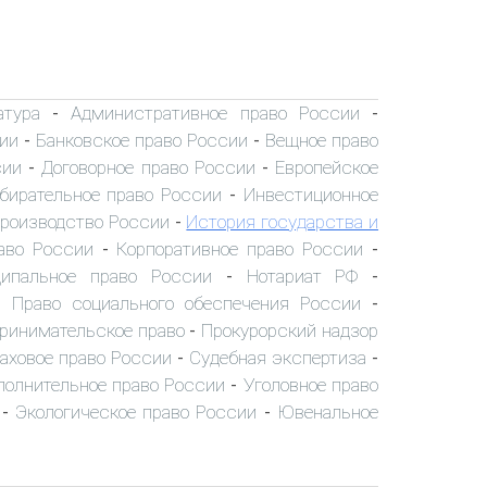
атура
Административное право России
-
-
ии
Банковское право России
Вещное право
-
-
сии
Договорное право России
Европейское
-
-
бирательное право России
Инвестиционное
-
производство России
История государства и
-
аво России
Корпоративное право России
-
-
ипальное право России
Нотариат РФ
-
-
Право социального обеспечения России
-
-
ринимательское право
Прокурорский надзор
-
аховое право России
Судебная экспертиза
-
-
полнительное право России
Уголовное право
-
Экологическое право России
Ювенальное
-
-