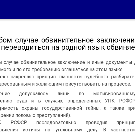
бом случае обвинительное заключен
переводиться на родной язык обвиняе
 случае обвинительное заключение и иные документы 
мого и по его требованию оглашаться на этом языке.
екс закреплял принцип гласности судебного разбират
ересованным и желающим присутствовать на процессе.
чение допускалось лишь по мотивированном
лению суда и в случаях, определенных УПК РСФС
одимость охраны государственной тайны, а также пр
рении половых преступлений).
К РСФСР последовательно проводил принци
новления истины по уголовному делу. В частности