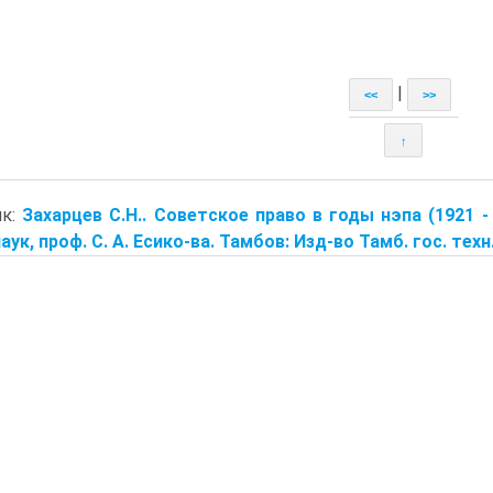
|
<<
>>
↑
ик:
Захарцев С.Н.. Советское право в годы нэпа (1921 - 
аук, проф. С. А. Есико-ва. Тамбов: Изд-во Тамб. гос. техн. 