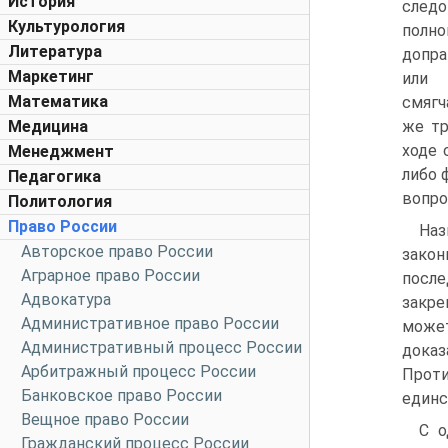
История
след
Культурология
полн
Литература
допра
Маркетинг
или 
Математика
смягч
Медицина
же тр
ходе 
Менеджмент
либо 
Педагогика
вопро
Политология
Право России
Наз
Авторское право России
зако
Аграрное право России
после
Адвокатура
закре
Административное право России
может
Административный процесс России
дока
Арбитражный процесс России
Прот
Банковское право России
единс
Вещное право России
С о
Гражданский процесс России