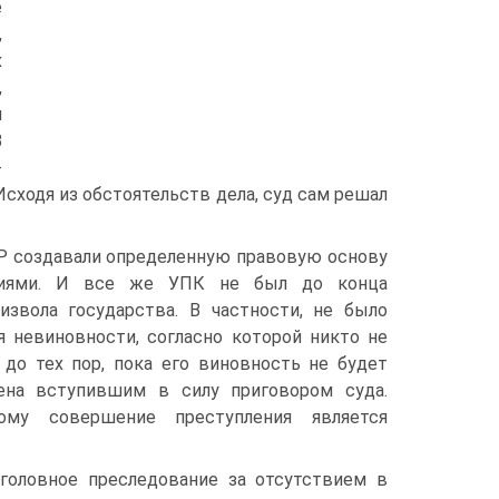
е
,
х
,
и
В
-
Исходя из обстоятельств дела, суд сам решал
 создавали определенную правовую основу
ениями. И все же УПК не был до конца
звола государства. В частности, не было
я невиновности, согласно которой никто не
о тех пор, пока его виновность не будет
ена вступившим в силу приговором суда.
ому совершение преступления является
оловное преследование за отсутствием в