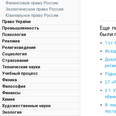
Финансовое право России
Экологическое право России
Ювенальное право России
Право України
Еще п
Промышленность
были 
Психология
Реклама
1 ст.
Религиоведение
Исход
Социология
Доку
Страхование
реги
Технические науки
Учебный процесс
Родн
Физика
27. «
Философия
3.1.
Финансы
обви
Химия
В лю
Художественные науки
посту
Экология