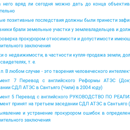
а него вряд ли сегодня можно дать до конца объектив
тельно
ые позитивные последствия должны были принести зафи
ники брали земельные участки у землевладельцев и дол
Проверка прокурором относимости и допустимости имеющ
нительного заключения
и о недвижимости, в частности купля-продажа земли, д
 свидетелях, т. е.
т.п. В любом случае - это творения человеческого интеллек
мент 7 Перевод с английского Реформы АТЭС (Доку
ании СДЛ АТЭС в Сантьяго (Чили) в 2004 юду)
мент 5 Перевод с английского РУКОВОДСТВО ПО РЕ
мент принят на третьем заседании СДЛ АТЭС в Сантьяго (Ч
 Выявление и устранение прокурором ошибок в определе
нительного заключения