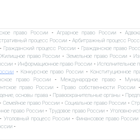
ское право России
Аграрное право России
Адвок
-
-
тративный процесс России
Арбитражный процесс Росс
-
Гражданский процесс России
Гражданское право Рос
-
-
Жилищное право России
Земельное право России
Из
-
-
оссии
Информационное право России
Исполнительное 
-
-
оссии
Конкурсное право России
Конституционное пр
-
-
нское право России
Международное право
Муниц
-
-
нтское право России
Право собственности России
-
дение, основы права
Правоохранительные органы
Предп
-
-
Семейное право России
Социальное право России
Стр
-
-
-
ное право России
Трудовое право России
Уголовно-ис
-
-
Уголовный процесс России
Финансовое право России
-
-
оссии
-