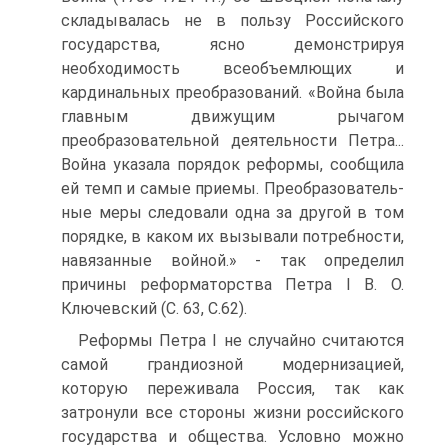
складывалась не в пользу Российского
государства, ясно демонстрируя
необходимость все­объемлющих и
кардинальных преобразований. «Война была
главным дви­жущим рычагом
преобразовательной деятельности Петра...
Война указала порядок реформы, сообщила
ей темп и самые приемы. Преобразователь­
ные меры следовали одна за другой в том
порядке, в каком их вызывали потребности,
навязанные войной.» - так определил
причины реформа­торства Петра I В. О.
Ключевский (С. 63, С.62).
Реформы Петра I не случайно считаются
самой грандиозной модер­низацией,
которую переживала Россия, так как
затронули все стороны жизни российского
государства и общества. Условно можно