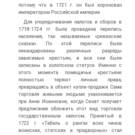
потому что в 1721 г. он был коронован
императором Российской империи.
Для упорядочивания налогов и сборов в
1718-1724 гг. была проведе­на перепись
населения, так называемые «ревизские
сказки». По этой пере­писи были
ликвидированы различные разряды
зависимых крестьян, и все они были
записаны в холопском статусе. Именно с
этого момента помещи­чьи крестьяне
полностью теряют личные права,
превращаясь в объект куп­ли-продажи. Сама
торговля живыми людьми узаконивается
при Анне Ио­анновне, когда Сенат получает
предписание обложить этот вид торговли
государственным налогом. Принятый в
1722 г. «Табель о рангах всех чи­нов
воинских, статских и придворных» стал