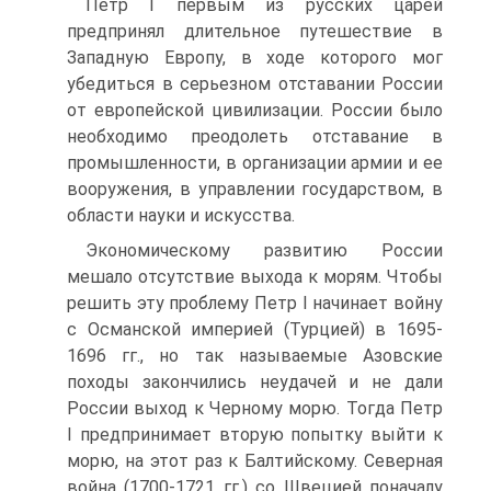
Петр I первым из русских царей
предпринял длительное путешествие в
Западную Европу, в ходе которого мог
убедиться в серьезном отставании России
от европейской цивилизации. России было
необходимо преодолеть отставание в
промышленности, в организации армии и ее
вооружения, в управлении государством, в
области науки и искусства.
Экономическому развитию России
мешало отсутствие выхода к мо­рям. Чтобы
решить эту проблему Петр I начинает войну
с Османской им­перией (Турцией) в 1695-
1696 гг., но так называемые Азовские
походы за­кончились неудачей и не дали
России выход к Черному морю. Тогда Петр
I предпринимает вторую попытку выйти к
морю, на этот раз к Балтийскому. Северная
война (1700-1721 гг.) со Швецией поначалу