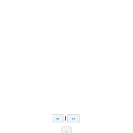
|
<<
>>
↑