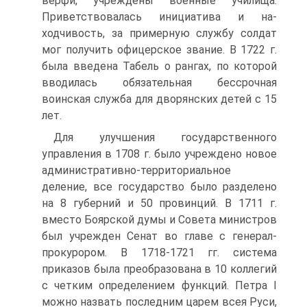
верфи, учреждены военные училища.
Приветствовалась инициатива и на­
ходчивость, за примерную службу солдат
мог получить офицерское зва­ние. В 1722 г.
была введена Табель о рангах, по которой
вводилась обяза­тельная бессрочная
воинская служба для дворянских детей с 15
лет.
Для улучшения государственного
управления в 1708 г. было учреж­дено новое
административно-территориальное
деление, все государство было разделено
на 8 губерний и 50 провинций. В 1711 г.
вместо Боярской думы и Совета министров
был учрежден Сенат во главе с генерал-
прокурором. В 1718-1721 гг. система
приказов была преобразована в 10 коллегий
с четким определением функций. Петра I
можно назвать послед­ним царем всея Руси,