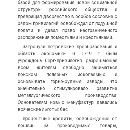
базой для формирования но­вой социальной
структуры российского общества и
превращал дворянство в особое сословие с
рядом привилегий: освобождал от подушной
подати и давал право неограниченного
распоряжения поместьями и крестьянами.
Затронули петровские преобразования и
область экономики. В 1719 г. была
учреждена берг-привилегия, разрешающая
всем жителям свободно заниматься
поиском полезных ископаемых и
основывать горно-рудные за­воды, что
значительно стимулировало развитие
металлургического произ­водства.
Основателям новых мануфактур давались
всяческие льготы: бес­
процентные кредиты, освобождение от
пошлин на производимые товары,