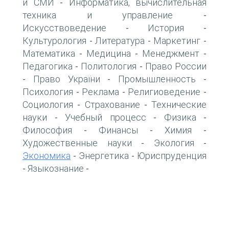
и СМИ
Информатика, вычислительная
-
техника и управление
-
Искусствоведение
История
-
-
Культурология
Литература
Маркетинг
-
-
-
Математика
Медицина
Менеджмент
-
-
-
Педагогика
Политология
Право России
-
-
Право України
Промышленность
-
-
-
Психология
Реклама
Религиоведение
-
-
-
Социология
Страхование
Технические
-
-
науки
Учебный процесс
Физика
-
-
-
Философия
Финансы
Химия
-
-
-
Художественные науки
Экология
-
-
Экономика
Энергетика
Юриспруденция
-
-
Языкознание
-
-