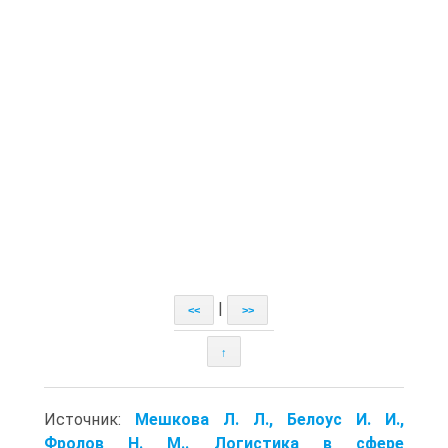
|
<<
>>
↑
Источник:
Мешкова Л. Л., Белоус И. И.,
Фролов Н. М.. Логистика в сфере