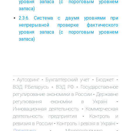
уровня запаса (с пороговым уровнем
запаса)
2.3.6. Система с двумя уровнями при
непрерывной проверке фактического
уровня запаса (с пороговым уровнем
запаса)
Аутсоринг
Бухгалтерский учет
Бюджет
-
-
-
-
ВЭД Р.Беларусь
ВЭД РФ
Государственное
-
-
регулирование экономики в России
Державне
-
регулювання економіки в Україні
-
Инновационная деятельность
Коммерческая
-
деятельность предприятия
Контроль и
-
ревизия в России
Контроль і ревізія в Україні
-
-
Логистика
Макроэкономика
-
-