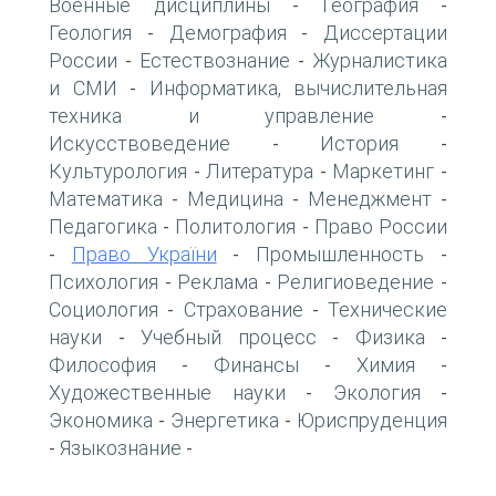
Военные дисциплины
География
-
-
Геология
Демография
Диссертации
-
-
России
Естествознание
Журналистика
-
-
и СМИ
Информатика, вычислительная
-
техника и управление
-
Искусствоведение
История
-
-
Культурология
Литература
Маркетинг
-
-
-
Математика
Медицина
Менеджмент
-
-
-
Педагогика
Политология
Право России
-
-
Право України
Промышленность
-
-
-
Психология
Реклама
Религиоведение
-
-
-
Социология
Страхование
Технические
-
-
науки
Учебный процесс
Физика
-
-
-
Философия
Финансы
Химия
-
-
-
Художественные науки
Экология
-
-
Экономика
Энергетика
Юриспруденция
-
-
Языкознание
-
-