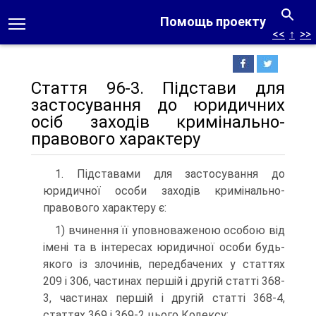
Помощь проекту
<<
↑
>>
Стаття 96-3. Підстави для
застосування до юридичних
осіб заходів кримінально-
правового характеру
1. Підставами для застосування до
юридичної особи заходів кримінально-
правового характеру є:
1) вчинення її уповноваженою особою від
імені та в інтересах юридичної особи будь-
якого із злочинів, передбачених у статтях
209 і 306, частинах першій і другій статті 368-
3, частинах першій і другій статті 368-4,
статтях 369 і 369-2 цього Кодексу;