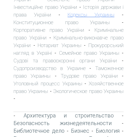
Інвестиційне право України
Історія держави і
-
права України
Кодексы Украины
-
-
Конституционное право Украины
-
Корпоративне право України
Кримінальне
-
право України
Кримінально-виконавче право
-
України
Нотариат Украины
Прокурорський
-
-
нагляд в Україні
Семейное право Украины
-
-
Судові та правоохоронні органи України
-
Судопроизводство в Украине
Таможенное
-
право Украины
Трудове право України
-
-
Уголовный процесс Украины
Хозяйственное
-
право Украины
Экологическое право Украины
-
-
Архитектура и строительство
-
-
Безопасность жизнедеятельности
-
Библиотечное дело
Бизнес
Биология
-
-
-