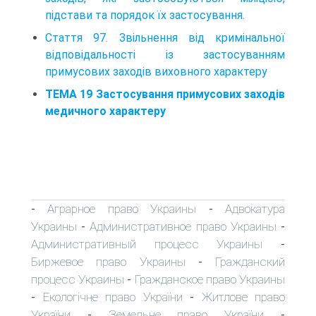
підстави та порядок їх застосування.
Стаття 97. Звільнення від кримінальної
відповідальності із застосуванням
примусових заходів виховного характеру
ТЕМА 19 Застосування примусових заходів
медичного характеру
Аграрное право Украины
Адвокатура
-
-
Украины
Административное право Украины
-
-
Административный процесс Украины
-
Биржевое право Украины
Гражданский
-
процесс Украины
Гражданское право Украины
-
Екологічне право України
Житлове право
-
-
України
Земельне право України
-
-