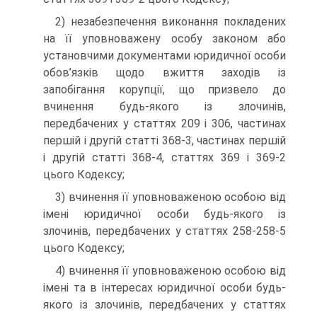
2) незабезпечення виконання покладених
на її уповноважену особу законом або
установчими документами юридичної особи
обов’язків щодо вжиття заходів із
запобігання корупції, що призвело до
вчинення будь-якого із злочинів,
передбачених у статтях 209 і 306, частинах
першій і другій статті 368-3, частинах першій
і другій статті 368-4, статтях 369 і 369-2
цього Кодексу;
3) вчинення її уповноваженою особою від
імені юридичної особи будь-якого із
злочинів, передбачених у статтях 258-258-5
цього Кодексу;
4) вчинення її уповноваженою особою від
імені та в інтересах юридичної особи будь-
якого із злочинів, передбачених у статтях