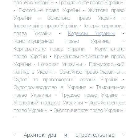
процесс Украины
Гражданское право Украины
-
Екологічне право України
Житлове право
-
-
України
Земельне право України
-
-
Інвестиційне право України
Історія держави і
-
права України
Кодексы Украины
-
-
Конституционное право Украины
-
Корпоративне право України
Кримінальне
-
право України
Кримінально-виконавче право
-
України
Нотариат Украины
Прокурорський
-
-
нагляд в Україні
Семейное право Украины
-
-
Судові та правоохоронні органи України
-
Судопроизводство в Украине
Таможенное
-
право Украины
Трудове право України
-
-
Уголовный процесс Украины
Хозяйственное
-
право Украины
Экологическое право Украины
-
-
Архитектура и строительство
-
-