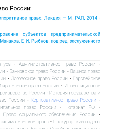
аво России:
рпоративное право: Лекция. — М.: РАП, 2014 -
ирование субъектов предпринимательской
. Манаков, Е. И. Рыбнов; под ред. заслуженного
атура
Административное право России
-
-
ии
Банковское право России
Вещное право
-
-
сии
Договорное право России
Европейское
-
-
бирательное право России
Инвестиционное
-
производство России
История государства и
-
аво России
Корпоративное право России
-
-
ипальное право России
Нотариат РФ
-
-
Право социального обеспечения России
-
-
ринимательское право
Прокурорский надзор
-
аховое право России
Судебная экспертиза
-
-