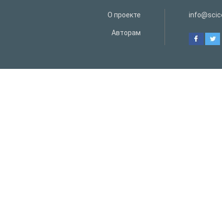
О проекте
info@scice
Авторам