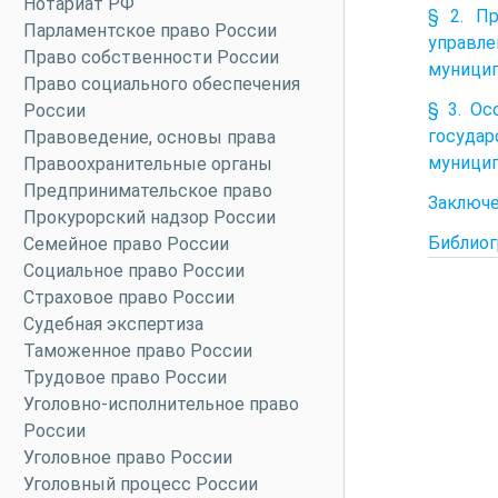
Нотариат РФ
§ 2. П
Парламентское право России
управл
Право собственности России
муницип
Право социального обеспечения
§ 3. Ос
России
государ
Правоведение, основы права
муницип
Правоохранительные органы
Предпринимательское право
Заключ
Прокурорский надзор России
Библиог
Семейное право России
Социальное право России
Страховое право России
Судебная экспертиза
Таможенное право России
Трудовое право России
Уголовно-исполнительное право
России
Уголовное право России
Уголовный процесс России