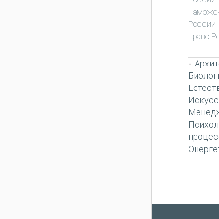
Таможен
России
право Р
Архит
-
Биолог
Естест
Искусс
Менед
Психол
процес
Энерге