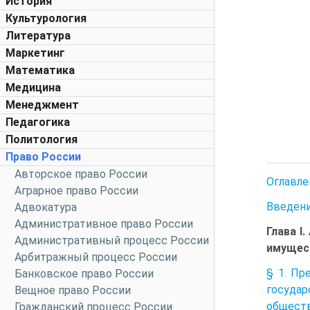
История
Культурология
Литература
Маркетинг
Математика
Медицина
Менеджмент
Педагогика
Политология
Право России
Авторское право России
Оглавле
Аграрное право России
Введен
Адвокатура
Административное право России
Глава I
Административный процесс России
имущест
Арбитражный процесс России
§ 1. Пр
Банковское право России
госуда
Вещное право России
общест
Гражданский процесс России