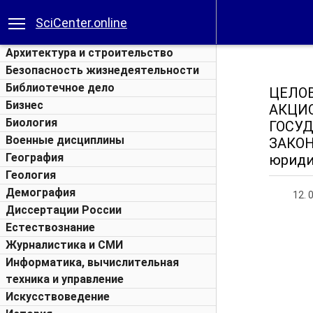
SciCenter.online
Архитектура и строительство
Безопасность жизнедеятельности
Библиотечное дело
ЦЕЛО
Бизнес
АКЦИ
Биология
ГОСУ
Военные дисциплины
ЗАКО
География
юридич
Геология
Демография
12. 
Диссертации России
Естествознание
Журналистика и СМИ
Информатика, вычислительная
техника и управление
Искусствоведение