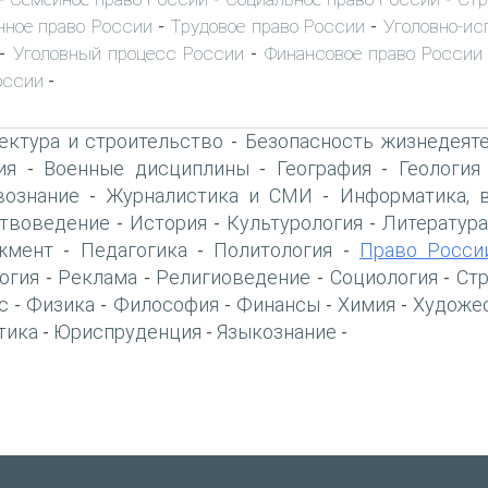
ное право России
Трудовое право России
Уголовно-ис
-
-
Уголовный процесс России
Финансовое право России
-
-
оссии
-
ектура и строительство
Безопасность жизнедеят
-
ия
Военные дисциплины
География
Геология
-
-
-
вознание
Журналистика и СМИ
Информатика, 
-
-
твоведение
История
Культурология
Литература
-
-
-
жмент
Педагогика
Политология
Право Росси
-
-
-
огия
Реклама
Религиоведение
Социология
Ст
-
-
-
-
с
Физика
Философия
Финансы
Химия
Художе
-
-
-
-
-
тика
Юриспруденция
Языкознание
-
-
-