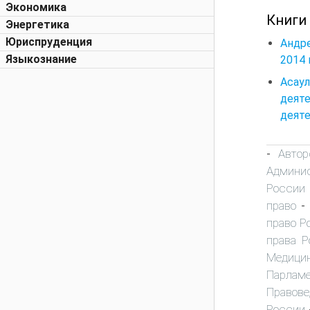
Экономика
Книги
Энергетика
Юриспруденция
Андре
Языкознание
2014 
Асау
деяте
деяте
Автор
-
Админис
России
право
-
право Р
права Р
Медици
Парламе
Правове
России