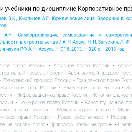
 и учебники по дисциплине Корпоративное пр
ев В.К., Кирпичев А.Е.. Юридические лица. Введение в ко
год
л А.Н.. Самоорганизация, саморазвитие и саморегул
льности в строительстве / А. Н. Асаул, Н. Н. Загускин, Л. Ф
ля науки РФ А. Н. Асаула. — СПб.,2013. — 320 с. - 2013 год
ское право России
Аграрное право России
Адвок
-
-
тративный процесс России
Арбитражный процесс Росс
-
Гражданский процесс России
Гражданское право Рос
-
-
Жилищное право России
Земельное право России
Из
-
-
оссии
Информационное право России
Исполнительное 
-
-
оссии
Конкурсное право России
Конституционное пр
-
-
нское право России
Международное право
Муниц
-
-
нтское право России
Право собственности России
-
дение, основы права
Правоохранительные органы
Предп
-
-
Семейное право России
Социальное право России
Стр
-
-
-