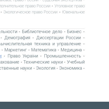
полнительное право России
Уголовное право
-
Экологическое право России
Ювенальное
-
-
ельности
Библиотечное дело
Бизнес
-
-
-
Демография
Диссертации России
-
-
-
вычислительная техника и управление
-
Маркетинг
Математика
Медицина
-
-
-
-
и
Право України
Промышленность
-
-
-
рахование
Технические науки
Учебный
-
-
ственные науки
Экология
Экономика
-
-
-