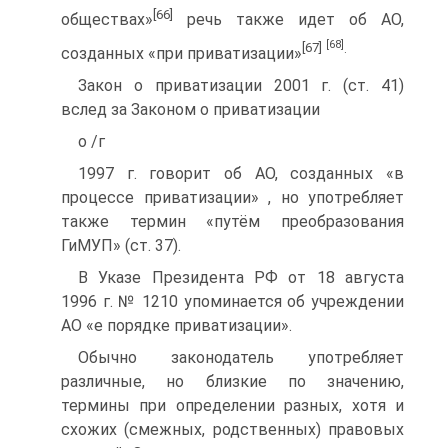
[66]
обществах»
речь также идет об АО,
[68]
[67]
.
созданных «при приватизации»
Закон о приватизации 2001 г. (ст. 41)
вслед за Законом о приватизации
о /г
1997 г. говорит об АО, созданных «в
процессе приватизации» , но употребляет
также термин «путём преобразования
ГиМУП» (ст. 37).
В Указе Президента РФ от 18 августа
1996 г. № 1210 упоминается об учреждении
АО «е порядке приватизации».
Обычно законодатель употребляет
различные, но близкие по значению,
термины при определении разных, хотя и
схожих (смежных, родственных) правовых